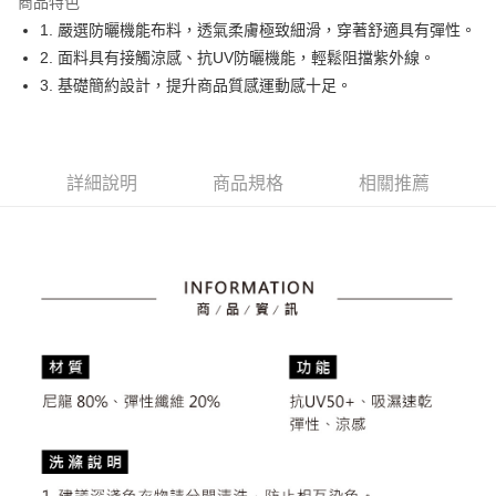
商品特色
悠遊付
1. 嚴選防曬機能布料，透氣柔膚極致細滑，穿著舒適具有彈性。
大哥付你分期
2. 面料具有接觸涼感、抗UV防曬機能，輕鬆阻擋紫外線。
相關說明
3. 基礎簡約設計，提升商品質感運動感十足。
【大哥付你分期使用說明】
AFTEE先享後付
1.本服務由台灣大哥大提供，台灣大哥大用戶可立即使用無須另外申請。
2.付款方式選擇「大哥付你分期」，訂單成立後會自動跳轉到大哥付的交易
相關說明
流程，驗證手機門號後，選擇欲分期的期數、繳款截止日，確認付款後即完
【關於「AFTEE先享後付」】
詳細說明
商品規格
相關推薦
成交易。
ATM付款
AFTEE先享後付是「在收到商品之後才付款」的支付方式。 讓您購物簡單
3.實際核准額度、可分期數及費用金額請依後續交易確認頁面所載為準。
便利好安心！
4.訂單成立30分鐘內，如未前往確認交易或遇審核未通過，訂單將自動取
１．簡單：不需註冊會員、不需綁卡、不需儲值。
運送方式
消。如遇「轉專審核」未通過狀況，表示未達大哥付你分期系統評分，恕無
２．便利：只要手機號碼，簡訊認證，即可結帳。
法說明評估內容。
３．安心：先確認商品／服務後，再付款。
全家取貨付款
【繳款方式說明】
1.分期款項不併入電信帳單，「大哥付你分期」於每月結算日後寄送繳費提
免運費
【「AFTEE先享後付」結帳流程】
醒簡訊。
１．於結帳方式選擇「AFTEE先享後付」後，將跳轉至「AFTEE先享後付」
2.透過簡訊連結打開帳單後，可選擇「超商條碼／台灣大直營門市／銀行轉
付款後全家取貨
結帳頁面，進行簡訊認證並確認金額後，即可完成結帳。
帳／街口支付／iPASS MONEY」等通路繳費。
２．訂單成立數日內，您將收到繳費通知簡訊。
免運費
３．收到繳費通知簡訊後14天內，點擊此簡訊中的連結，可透過四大超商／
【注意事項】
ATM／網路銀行／等多元方式進行付款，方視為交易完成。
萊爾富取貨付款
1.本服務係由「台灣大哥大股份有限公司」（以下簡稱本公司）所提供，讓
※ 請注意：結帳手續完成當下不需立刻繳費，但若您需要取消訂單，請聯絡
用戶於交易時，得透過本服務購買商品或服務，並由商店將買賣／分期付款
免運費
購買商品的店家。未經商家同意取消之訂單仍視為有效，需透過AFTEE先享
買賣價金債權讓與本公司後，依約使用本公司帳單繳交帳款。
後付繳納相關費用。
2.基於同意付款使用「大哥付你分期」之契約關係目的，商店將以您的個人
付款後萊爾富取貨
※ 交易是否成功請以「AFTEE先享後付 」之結帳頁面顯示為準，若有關於