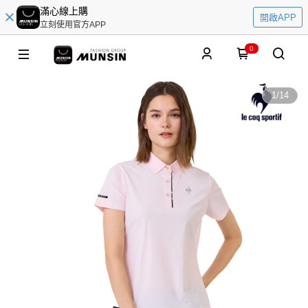
滿心線上購
開啟APP
立刻使用官方APP
0
1
/
14