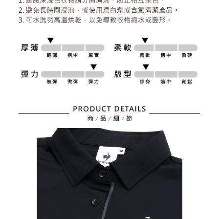
資料（包含姓名、電話或地址）提供予台灣大哥大進項蒐集、處理及利用，
是否繳費成功／繳費後需取消欲退款等相關疑問，請聯繫「AFTEE先享後付
免運費
由本公司與您本人進行分期帳單所需資料之確認、核對及更正。
客戶支援中心」
https://netprotections.freshdesk.com/support/home
3.完整用戶服務條款，請詳閱以下連結：
https://oppay.tw/userRule
7-11取貨付款
【注意事項】
１．透過由恩沛科技股份有限公司提供之「AFTEE先享後付」服務完成之交
免運費
易，需依本服務之必要範圍內提供個人資料，並將交易相關給付款項請求債
權轉讓予恩沛科技股份有限公司。
付款後7-11取貨
２．關於個人資料處理事宜，請瀏覽以下網址：
免運費
https://aftee.tw/terms/#terms3
３．未成年的使用者請事先徵得法定代理人或監護人之同意方可使用
宅配
「AFTEE先享後付」，若未經同意申辦者引起之損失，本公司不負相關責
任。
免運費
４．使用「AFTEE先享後付」時，將依據個別帳號之用戶狀況，依本公司即
時審查核予不同之上限額度；若仍有額度不足之情形，本公司將視審查結果
離島宅配
請求用戶進行身份認證。
免運費
５．嚴禁一人註冊多個帳號或使用他人資訊註冊。若發現惡意使用之情形，
恩沛科技股份有限公司將有權停止該用戶之使用額度並採取法律行動。