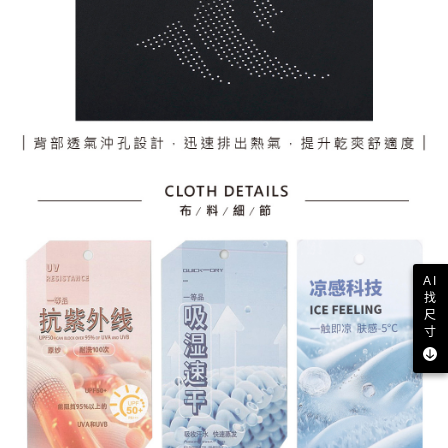
AI
找
尺
寸