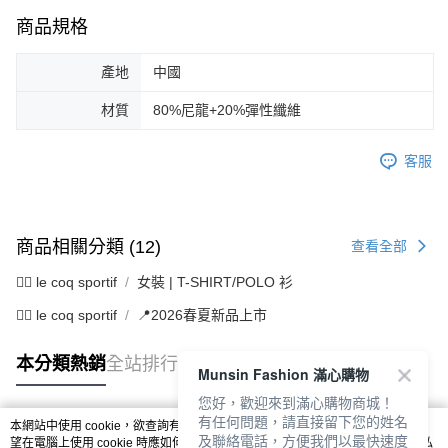
商品規格
產地
中國
材質
80%尼龍+20%彈性纖維
客服
商品相關分類 (12)
查看全部
🚴‍♂️ le coq sportif
女裝 | T-SHIRT/POLO 衫
🚴‍♂️ le coq sportif
📍2026春夏新品上市
本分類熱銷
全站排行
Munsin Fashion 滿心購物
您好，歡迎來到滿心購物商城！
有任何問題，請直接留下您的姓名
本網站中使用 cookie，欲查詢有關本網站使用 cookie 方式之詳情，及若您不希
及聯絡電話，方便我們以最快速度
熱門標籤
望在電腦上使用 cookie 時應如何變更電腦的 cookie 設定，請參閱本網站「
隱私