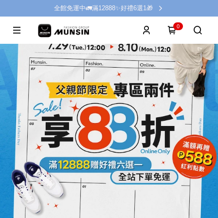
全館免運中🚛滿12888✨好禮6選1🎁
0