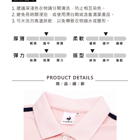
資料（包含姓名、電話或地址）提供予台灣大哥大進項蒐集、處理及利用，
是否繳費成功／繳費後需取消欲退款等相關疑問，請聯繫「AFTEE先享後付
免運費
由本公司與您本人進行分期帳單所需資料之確認、核對及更正。
客戶支援中心」
https://netprotections.freshdesk.com/support/home
3.完整用戶服務條款，請詳閱以下連結：
https://oppay.tw/userRule
7-11取貨付款
【注意事項】
１．透過由恩沛科技股份有限公司提供之「AFTEE先享後付」服務完成之交
免運費
易，需依本服務之必要範圍內提供個人資料，並將交易相關給付款項請求債
權轉讓予恩沛科技股份有限公司。
付款後7-11取貨
２．關於個人資料處理事宜，請瀏覽以下網址：
免運費
https://aftee.tw/terms/#terms3
３．未成年的使用者請事先徵得法定代理人或監護人之同意方可使用
宅配
「AFTEE先享後付」，若未經同意申辦者引起之損失，本公司不負相關責
任。
免運費
４．使用「AFTEE先享後付」時，將依據個別帳號之用戶狀況，依本公司即
時審查核予不同之上限額度；若仍有額度不足之情形，本公司將視審查結果
離島宅配
請求用戶進行身份認證。
免運費
５．嚴禁一人註冊多個帳號或使用他人資訊註冊。若發現惡意使用之情形，
恩沛科技股份有限公司將有權停止該用戶之使用額度並採取法律行動。