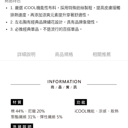
商品特色
悠遊付
1. 嚴選 iCOOL機能性布料，採用特殊紡絲製程，提高皮膚接觸
大哥付你分期
排熱速度，再添加涼爽元素提升穿著舒適性。
相關說明
2. 左右胸有經典品牌繡花設計，具有品牌象徵性。
【大哥付你分期使用說明】
3. 必推經典單品，不退流行的百搭單品。
AFTEE先享後付
1.本服務由台灣大哥大提供，台灣大哥大用戶可立即使用無須另外申請。
2.付款方式選擇「大哥付你分期」，訂單成立後會自動跳轉到大哥付的交易
相關說明
流程，驗證手機門號後，選擇欲分期的期數、繳款截止日，確認付款後即完
【關於「AFTEE先享後付」】
成交易。
ATM付款
AFTEE先享後付是「在收到商品之後才付款」的支付方式。 讓您購物簡單
3.實際核准額度、可分期數及費用金額請依後續交易確認頁面所載為準。
詳細說明
商品規格
相關推薦
便利好安心！
4.訂單成立30分鐘內，如未前往確認交易或遇審核未通過，訂單將自動取
１．簡單：不需註冊會員、不需綁卡、不需儲值。
運送方式
消。如遇「轉專審核」未通過狀況，表示未達大哥付你分期系統評分，恕無
２．便利：只要手機號碼，簡訊認證，即可結帳。
法說明評估內容。
３．安心：先確認商品／服務後，再付款。
全家取貨付款
【繳款方式說明】
1.分期款項不併入電信帳單，「大哥付你分期」於每月結算日後寄送繳費提
免運費
【「AFTEE先享後付」結帳流程】
醒簡訊。
１．於結帳方式選擇「AFTEE先享後付」後，將跳轉至「AFTEE先享後付」
2.透過簡訊連結打開帳單後，可選擇「超商條碼／台灣大直營門市／銀行轉
付款後全家取貨
結帳頁面，進行簡訊認證並確認金額後，即可完成結帳。
帳／街口支付／iPASS MONEY」等通路繳費。
２．訂單成立數日內，您將收到繳費通知簡訊。
免運費
３．收到繳費通知簡訊後14天內，點擊此簡訊中的連結，可透過四大超商／
【注意事項】
ATM／網路銀行／等多元方式進行付款，方視為交易完成。
萊爾富取貨付款
1.本服務係由「台灣大哥大股份有限公司」（以下簡稱本公司）所提供，讓
※ 請注意：結帳手續完成當下不需立刻繳費，但若您需要取消訂單，請聯絡
用戶於交易時，得透過本服務購買商品或服務，並由商店將買賣／分期付款
免運費
購買商品的店家。未經商家同意取消之訂單仍視為有效，需透過AFTEE先享
買賣價金債權讓與本公司後，依約使用本公司帳單繳交帳款。
後付繳納相關費用。
2.基於同意付款使用「大哥付你分期」之契約關係目的，商店將以您的個人
付款後萊爾富取貨
※ 交易是否成功請以「AFTEE先享後付 」之結帳頁面顯示為準，若有關於