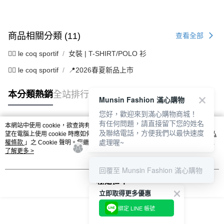
商品相關分類 (11)
查看全部
🚴‍♂️ le coq sportif
女裝 | T-SHIRT/POLO 衫
🚴‍♂️ le coq sportif
📍2026春夏新品上市
本分類熱銷
全站排行
Munsin Fashion 滿心購物
您好，歡迎來到滿心購物商城！
有任何問題，請直接留下您的姓名
本網站中使用 cookie，欲查詢有關本網站使用 cookie 方式之詳情，及若您不希
及聯絡電話，方便我們以最快速度
熱門標籤
望在電腦上使用 cookie 時應如何變更電腦的 cookie 設定，請參閱本網站「
隱私
處理喔~
權條款
」之 Cookie 聲明。您繼續使用本網站即表示您同意本公司得按本網站使
用條款之 Cookie 聲明使用 cookie。
了解更多 >
回覆至 Munsin Fashion 滿心購物
我知道了
立即取得更多優惠
綁定 LINE 帳號