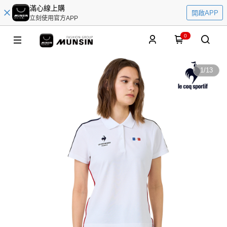
滿心線上購
開啟APP
立刻使用官方APP
0
1
/
13