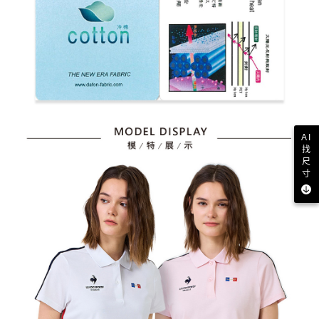
AI
找
尺
寸