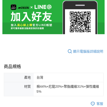
顯示電腦版詳細說明
商品規格
產地
台灣
材質
棉44%+尼龍20%+聚酯纖維31%+彈性纖維
5%
客服