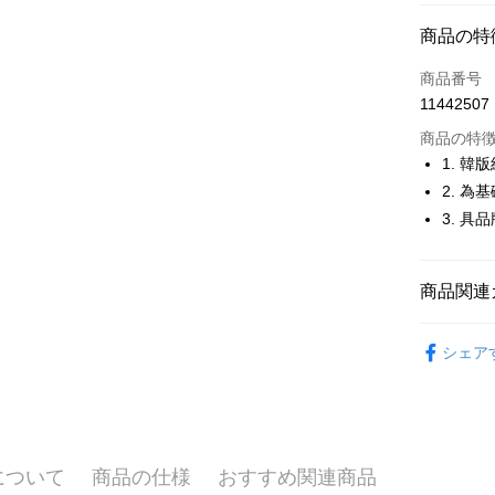
コンビニ
商品の特
LINE Pay
商品番号
Apple Pay
11442507
JKOPAY
商品の特
1. 
Easy Walle
2. 
3. 
OP Pay La
説明
【OP Pay
AFTEE
1. 本サ
商品関連
追加の申
説明
2. 支払い
一、 AF
🚴‍♂️ le coq 
ATM払い
動的に OP
1.お支払
シェア
払いの回
🚴‍♂️ le coq 
ドウが表
す。
2.SMS
🚴‍♂️ le coq 
3. 実際
3.注文す
配送方法
ジを基準
す。
🚴‍♂️ le coq 
4. 注文
4.ご注文
全家取貨
合、注文
員の場合は
について
商品の仕様
おすすめ関連商品
🚴‍♂️ le coq 
が発生し
送料無料
5.商品受