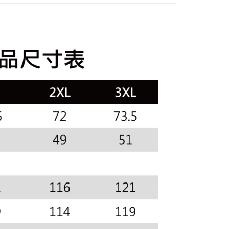
についての説明はいたしかねます。
の通知に従って、4大コンビニ、またはATM/オンラインバンキ
sportif
✈️韓國流行同步上線
家取貨
支払いください。
上衣
短袖POLO / 立領衫
方法の説明】
限は最短で 14 日以内ですので、ご注意ください。AFTEE ア
いの金額は電信請求書に統合されず、「OP Pay Later」は毎月
sportif
◾ 全部商品
ンロードして AFTEE 会員になるとお支払い期限を最長 45 日
貨付款
に支払いリマインダーのSMSを送信します。
延長できます。
選｜精選3折起
🐓公雞牌｜精選6折起
春季特惠6折
Sのリンクを通じて請求書を開いた後、「コンビニバーコード／台
舗／銀行振込／街口支払い／iPASS MONEY」などのチャネル
85折
は、ショップが請求した期日と、AFTEEで延長できる日数を
を選択できます。
爾富取貨
されます。AFTEEで注文すると、商品を受け取るまで支払い
sportif
📌精選6折專區 滿件再享85折
長できますが、商品を期限内に受け取れない場合があります
項】
約商品や商品到着日が比較的遅い商品）。そのため、商品到着
選｜精選3折起
🐓公雞牌｜精選6折起
2026春新品上
ービスは「台湾大哥大株式会社」（以下「当社」といいます）に
わらず、AFTEEで指定された期限内にお支払いください。
付款
供され、ユーザーが取引時に本サービスを通じて商品やサービ
できるようにし、店舗が売買／分割払い売買の債権を当社に譲
い限度額
春夏新品
🏝️ le coq sportif法國公雞
、契約に基づいて当社の請求書で帳款を支払うことになりま
AFTEEを ご利用の際に、認証結果及び当社の審査の結果に基づ
額が設定されます。
1取貨
選｜精選3折起
👨父親節限定滿件享88折💝
上衣
 Pay Later」を利用する契約関係の目的から、店舗はあなたの個
は最低NT$20です。
名前、電話または住所を含む）を台湾大哥大に提供し、収集、
台湾の会員のみご利用いただけます。
び利用するために、当社があなた本人と分割請求書に必要な情
、照合および修正を行います。
約「AFTEE代金後払い」（以下当サービスという）はネット
なユーザーサービス規約については、以下のリンクを参照してく
ョンズ（以下 AFTEE という）が提供し、AFTEEが代金を徴収
tps://oppay.tw/userRule
当サービスご利用の際に提供しなければならない個人情報（注
名、電話番号、受取人の氏名、電話番号、受取人住所を含むが
ない）は、AFTEEに渡され当サービスで必要な範囲内で利用
AFTEEの個人情報の収集、処理、利用について、詳細は