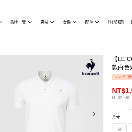
品牌一覽
男裝
女裝
配件
熱銷話題
【LE 
款白色短
コンビニ受
NT$1,
NT$2,590
尺寸
M