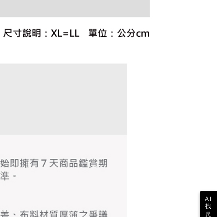
公式ホームページの『個人情報の収集、処理及び利用に関する声
参照ください（
https://aftee.tw/privacypolicy/
）。
の初回ご利用の際に、審査を通過すれば、最高額がNT$10,000に
支払い期限を過ぎた場合、その金額に基づいて年利20%の遅
が加算されます。未成年の利用者は、事前に法定代理人または
意を得ればAFTEEをご利用いただけます。
の処理、利用について疑問がある、または関連する法律の権利
たい場合は、ネットプロテクションズ
rotections.co.jp
にご連絡ください。上記に示した個人情報
購入注文書とあわせてAFTEEにご提供いただく、または
にあなたの個人情報の収集、処理、利用を許可することににご同
けない場合は、当サービスを選択しないでください。
AI
找
尺