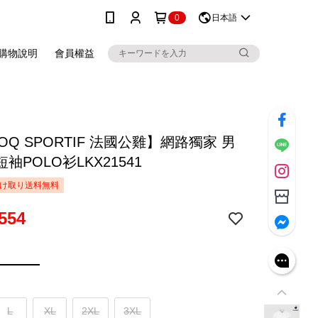
0
日本語
購物說明
會員權益
COQ SPORTIF 法國公雞】網路獨家 男
袖POLO衫LKX21541
け取り送料無料
554
L
XL
2XL
3XL