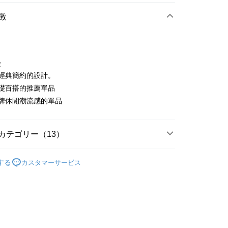
店頭代金引換
徴
徴
韓版經典簡約的設計。
t
為基礎百搭的推薦單品
具品牌休閒潮流感的單品
ter
 Later 使用説明】
代金後払い
ービスは台湾大哥大によって提供され、台湾大哥大のユーザーは
カテゴリー（13）
請なしで即時に利用可能です。
方法で「OP Pay Later」を選択すると、注文が成立した後に自
TEE代金後払いについて
sportif
男裝 | T-SHIRT/POLO 衫
 Pay Later の取引プロセスに移行し、携帯番号を確認後、分割
い方法でAFTEE代金後払いを選択すると、携帯電話認証ウィン
する
カスタマーサービス
数や支払い期限を選択し、支払いを確認すると取引が完了しま
sportif
📍2026春夏新品上市
示されます。
で認証してお支払い手続を進めてください。
sportif
商務穿搭｜法式經典
の承認額、分割回数および費用については、後続の取引確認ペー
るときのお支払いは不要です。商品はご指定の住所に配送されま
とします。
sportif
專業運動｜運動生活
成立後30分以内に確認取引を行わない場合や審査が通過しない場
が完了すると、携帯に支払い通知のSMSが届きます。アプリ会
付款
は自動的にキャンセルされます。「転専審査」に未通過の状況
、AFTEE アプリプッシュ通知が届きます。
sportif
📍網路獨家最低6折起
た場合は、システムの評価基準に達していないことを意味し、
け取り時のお支払いは不要です。商品を確かめてから、SMSま