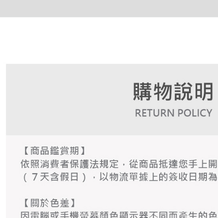
AFTEE
明』をご
AFTEE
なります。
延滞納金
後見人の同
個人情報
を行使し
cs_tw@netp
を、必要な
AFTEE
意いただ