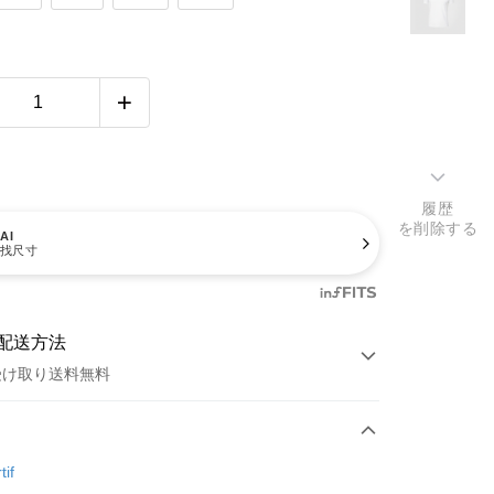
履歴
を削除する
AI
找尺寸
配送方法
受け取り送料無料
方法
カード1回払い
tif