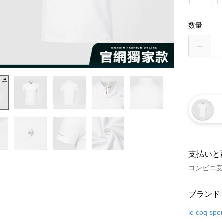
数量
支払いと
コンビニ
お支払い
ブランド
クレジット
le coq spor