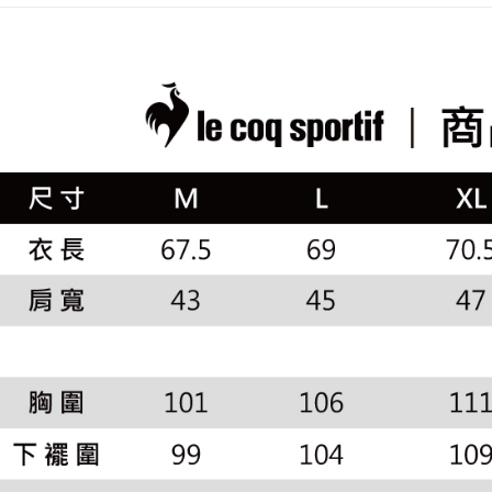
評価内容
たはアプリ
🚴‍♂️ le coq 
付款後全
ングでお
▶男裝
送料無料
【支払い
代金納付期
1. 分割払
🚴‍♂️ le coq 
プリをダウ
萊爾富取
の締め日後
以内まで
📍本月精
2. SM
送料無料
湾大直営店
專區滿件再
お支払期限
で支払い
付款後萊
もとに計算
🚴‍♂️ le coq 
期限を延
送料無料
【注意事
（例：予
📍本月精
1. 本サ
の有無に関
7-11取貨
市
よって提
スを購入
二、支払
送料無料
🌸2026 
渡した後
1.初回 
す。
き、限度
付款後7-1
📍本月精
2. 「OP
2.決済金額
送料無料
人情報（
3.現在、
処理およ
宅配
報の確認
三、利用規
3. 完全
プロテクシ
送料無料
ださい：
ht
します。
文者の氏
離島宅配
これに限ら
送料無料
されます。