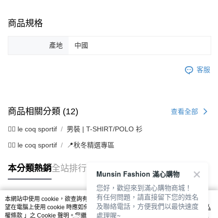
商品規格
產地
中國
客服
商品相關分類 (12)
查看全部
🚴‍♂️ le coq sportif
男裝 | T-SHIRT/POLO 衫
🚴‍♂️ le coq sportif
📍秋冬精選專區
本分類熱銷
全站排行
Munsin Fashion 滿心購物
您好，歡迎來到滿心購物商城！
有任何問題，請直接留下您的姓名
本網站中使用 cookie，欲查詢有關本網站使用 cookie 方式之詳情，及若您不希
及聯絡電話，方便我們以最快速度
熱門標籤
望在電腦上使用 cookie 時應如何變更電腦的 cookie 設定，請參閱本網站「
隱私
處理喔~
權條款
」之 Cookie 聲明。您繼續使用本網站即表示您同意本公司得按本網站使