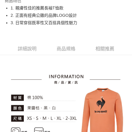
商品特色
悠遊付
1. 親膚性佳的推薦長袖T恤款
大哥付你分期
2. 正面有經典公雞的品牌LOGO設計
相關說明
3. 日常穿搭既率性又百搭具個性魅力
【大哥付你分期使用說明】
AFTEE先享後付
1.本服務由台灣大哥大提供，台灣大哥大用戶可立即使用無須另外申請。
2.付款方式選擇「大哥付你分期」，訂單成立後會自動跳轉到大哥付的交易
相關說明
流程，驗證手機門號後，選擇欲分期的期數、繳款截止日，確認付款後即完
【關於「AFTEE先享後付」】
詳細說明
商品規格
相關推薦
成交易。
ATM付款
AFTEE先享後付是「在收到商品之後才付款」的支付方式。 讓您購物簡單
3.實際核准額度、可分期數及費用金額請依後續交易確認頁面所載為準。
便利好安心！
4.訂單成立30分鐘內，如未前往確認交易或遇審核未通過，訂單將自動取
１．簡單：不需註冊會員、不需綁卡、不需儲值。
運送方式
消。如遇「轉專審核」未通過狀況，表示未達大哥付你分期系統評分，恕無
２．便利：只要手機號碼，簡訊認證，即可結帳。
法說明評估內容。
３．安心：先確認商品／服務後，再付款。
全家取貨付款
【繳款方式說明】
1.分期款項不併入電信帳單，「大哥付你分期」於每月結算日後寄送繳費提
免運費
【「AFTEE先享後付」結帳流程】
醒簡訊。
１．於結帳方式選擇「AFTEE先享後付」後，將跳轉至「AFTEE先享後付」
2.透過簡訊連結打開帳單後，可選擇「超商條碼／台灣大直營門市／銀行轉
付款後全家取貨
結帳頁面，進行簡訊認證並確認金額後，即可完成結帳。
帳／街口支付／iPASS MONEY」等通路繳費。
２．訂單成立數日內，您將收到繳費通知簡訊。
免運費
３．收到繳費通知簡訊後14天內，點擊此簡訊中的連結，可透過四大超商／
【注意事項】
ATM／網路銀行／等多元方式進行付款，方視為交易完成。
萊爾富取貨付款
1.本服務係由「台灣大哥大股份有限公司」（以下簡稱本公司）所提供，讓
※ 請注意：結帳手續完成當下不需立刻繳費，但若您需要取消訂單，請聯絡
用戶於交易時，得透過本服務購買商品或服務，並由商店將買賣／分期付款
免運費
購買商品的店家。未經商家同意取消之訂單仍視為有效，需透過AFTEE先享
買賣價金債權讓與本公司後，依約使用本公司帳單繳交帳款。
後付繳納相關費用。
2.基於同意付款使用「大哥付你分期」之契約關係目的，商店將以您的個人
付款後萊爾富取貨
※ 交易是否成功請以「AFTEE先享後付 」之結帳頁面顯示為準，若有關於