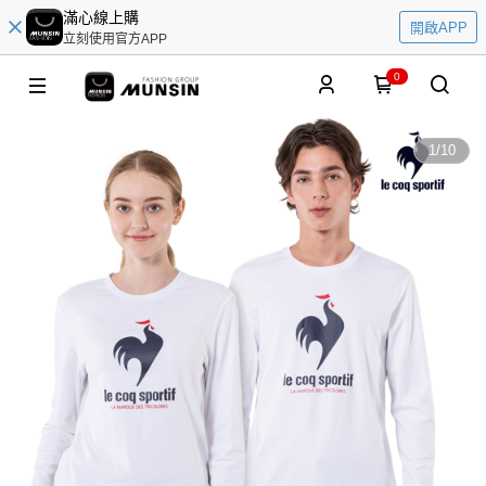
滿心線上購
開啟APP
立刻使用官方APP
0
1
/
10