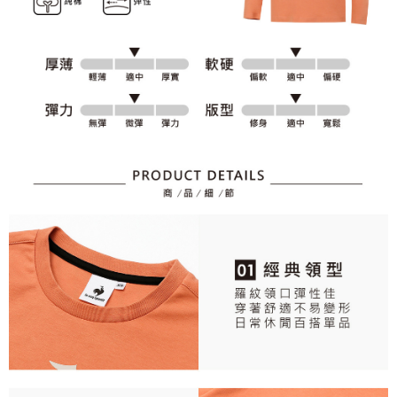
資料（包含姓名、電話或地址）提供予台灣大哥大進項蒐集、處理及利用，
是否繳費成功／繳費後需取消欲退款等相關疑問，請聯繫「AFTEE先享後付
免運費
由本公司與您本人進行分期帳單所需資料之確認、核對及更正。
客戶支援中心」
https://netprotections.freshdesk.com/support/home
3.完整用戶服務條款，請詳閱以下連結：
https://oppay.tw/userRule
7-11取貨付款
【注意事項】
１．透過由恩沛科技股份有限公司提供之「AFTEE先享後付」服務完成之交
免運費
易，需依本服務之必要範圍內提供個人資料，並將交易相關給付款項請求債
權轉讓予恩沛科技股份有限公司。
付款後7-11取貨
２．關於個人資料處理事宜，請瀏覽以下網址：
免運費
https://aftee.tw/terms/#terms3
３．未成年的使用者請事先徵得法定代理人或監護人之同意方可使用
宅配
「AFTEE先享後付」，若未經同意申辦者引起之損失，本公司不負相關責
任。
免運費
４．使用「AFTEE先享後付」時，將依據個別帳號之用戶狀況，依本公司即
時審查核予不同之上限額度；若仍有額度不足之情形，本公司將視審查結果
離島宅配
請求用戶進行身份認證。
免運費
５．嚴禁一人註冊多個帳號或使用他人資訊註冊。若發現惡意使用之情形，
恩沛科技股份有限公司將有權停止該用戶之使用額度並採取法律行動。