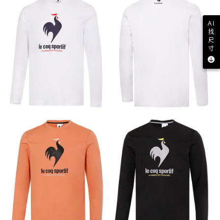
AI
找
尺
寸