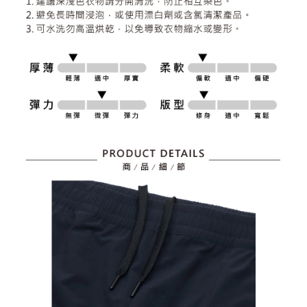
資料（包含姓名、電話或地址）提供予台灣大哥大進項蒐集、處理及利用，
是否繳費成功／繳費後需取消欲退款等相關疑問，請聯繫「AFTEE先享後付
免運費
由本公司與您本人進行分期帳單所需資料之確認、核對及更正。
客戶支援中心」
https://netprotections.freshdesk.com/support/home
3.完整用戶服務條款，請詳閱以下連結：
https://oppay.tw/userRule
7-11取貨付款
【注意事項】
１．透過由恩沛科技股份有限公司提供之「AFTEE先享後付」服務完成之交
免運費
易，需依本服務之必要範圍內提供個人資料，並將交易相關給付款項請求債
權轉讓予恩沛科技股份有限公司。
付款後7-11取貨
２．關於個人資料處理事宜，請瀏覽以下網址：
免運費
https://aftee.tw/terms/#terms3
３．未成年的使用者請事先徵得法定代理人或監護人之同意方可使用
宅配
「AFTEE先享後付」，若未經同意申辦者引起之損失，本公司不負相關責
任。
免運費
４．使用「AFTEE先享後付」時，將依據個別帳號之用戶狀況，依本公司即
時審查核予不同之上限額度；若仍有額度不足之情形，本公司將視審查結果
離島宅配
請求用戶進行身份認證。
免運費
５．嚴禁一人註冊多個帳號或使用他人資訊註冊。若發現惡意使用之情形，
恩沛科技股份有限公司將有權停止該用戶之使用額度並採取法律行動。