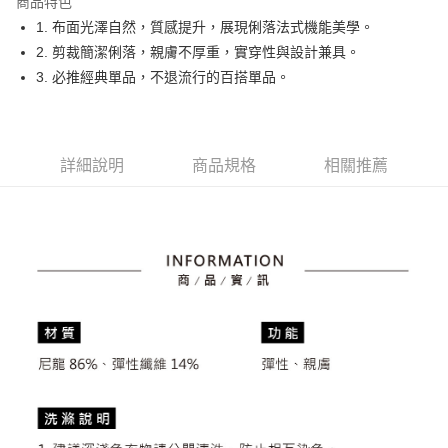
商品特色
悠遊付
1. 布面光澤自然，質感提升，展現俐落法式機能美學。
大哥付你分期
2. 剪裁簡潔俐落，親膚不厚重，實穿性與設計兼具。
相關說明
3. 必推經典單品，不退流行的百搭單品。
【大哥付你分期使用說明】
AFTEE先享後付
1.本服務由台灣大哥大提供，台灣大哥大用戶可立即使用無須另外申請。
2.付款方式選擇「大哥付你分期」，訂單成立後會自動跳轉到大哥付的交易
相關說明
流程，驗證手機門號後，選擇欲分期的期數、繳款截止日，確認付款後即完
【關於「AFTEE先享後付」】
詳細說明
商品規格
相關推薦
成交易。
ATM付款
AFTEE先享後付是「在收到商品之後才付款」的支付方式。 讓您購物簡單
3.實際核准額度、可分期數及費用金額請依後續交易確認頁面所載為準。
便利好安心！
4.訂單成立30分鐘內，如未前往確認交易或遇審核未通過，訂單將自動取
１．簡單：不需註冊會員、不需綁卡、不需儲值。
運送方式
消。如遇「轉專審核」未通過狀況，表示未達大哥付你分期系統評分，恕無
２．便利：只要手機號碼，簡訊認證，即可結帳。
法說明評估內容。
３．安心：先確認商品／服務後，再付款。
全家取貨付款
【繳款方式說明】
1.分期款項不併入電信帳單，「大哥付你分期」於每月結算日後寄送繳費提
免運費
【「AFTEE先享後付」結帳流程】
醒簡訊。
１．於結帳方式選擇「AFTEE先享後付」後，將跳轉至「AFTEE先享後付」
2.透過簡訊連結打開帳單後，可選擇「超商條碼／台灣大直營門市／銀行轉
付款後全家取貨
結帳頁面，進行簡訊認證並確認金額後，即可完成結帳。
帳／街口支付／iPASS MONEY」等通路繳費。
２．訂單成立數日內，您將收到繳費通知簡訊。
免運費
３．收到繳費通知簡訊後14天內，點擊此簡訊中的連結，可透過四大超商／
【注意事項】
ATM／網路銀行／等多元方式進行付款，方視為交易完成。
萊爾富取貨付款
1.本服務係由「台灣大哥大股份有限公司」（以下簡稱本公司）所提供，讓
※ 請注意：結帳手續完成當下不需立刻繳費，但若您需要取消訂單，請聯絡
用戶於交易時，得透過本服務購買商品或服務，並由商店將買賣／分期付款
免運費
購買商品的店家。未經商家同意取消之訂單仍視為有效，需透過AFTEE先享
買賣價金債權讓與本公司後，依約使用本公司帳單繳交帳款。
後付繳納相關費用。
2.基於同意付款使用「大哥付你分期」之契約關係目的，商店將以您的個人
付款後萊爾富取貨
※ 交易是否成功請以「AFTEE先享後付 」之結帳頁面顯示為準，若有關於