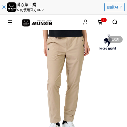
滿心線上購
開啟APP
立刻使用官方APP
0
1
/
10