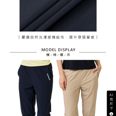
AI
找
尺
寸