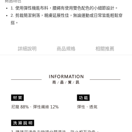
商品特色
悠遊付
1. 使用彈性機能布料，腰繩有使用雙色配色的小細節設計。
大哥付你分期
2. 剪裁簡潔俐落，親膚延展性佳，無論運動或日常皆能輕鬆穿
相關說明
搭。
【大哥付你分期使用說明】
AFTEE先享後付
1.本服務由台灣大哥大提供，台灣大哥大用戶可立即使用無須另外申請。
2.付款方式選擇「大哥付你分期」，訂單成立後會自動跳轉到大哥付的交易
相關說明
流程，驗證手機門號後，選擇欲分期的期數、繳款截止日，確認付款後即完
【關於「AFTEE先享後付」】
詳細說明
商品規格
相關推薦
成交易。
ATM付款
AFTEE先享後付是「在收到商品之後才付款」的支付方式。 讓您購物簡單
3.實際核准額度、可分期數及費用金額請依後續交易確認頁面所載為準。
便利好安心！
4.訂單成立30分鐘內，如未前往確認交易或遇審核未通過，訂單將自動取
１．簡單：不需註冊會員、不需綁卡、不需儲值。
運送方式
消。如遇「轉專審核」未通過狀況，表示未達大哥付你分期系統評分，恕無
２．便利：只要手機號碼，簡訊認證，即可結帳。
法說明評估內容。
３．安心：先確認商品／服務後，再付款。
全家取貨付款
【繳款方式說明】
1.分期款項不併入電信帳單，「大哥付你分期」於每月結算日後寄送繳費提
免運費
【「AFTEE先享後付」結帳流程】
醒簡訊。
１．於結帳方式選擇「AFTEE先享後付」後，將跳轉至「AFTEE先享後付」
2.透過簡訊連結打開帳單後，可選擇「超商條碼／台灣大直營門市／銀行轉
付款後全家取貨
結帳頁面，進行簡訊認證並確認金額後，即可完成結帳。
帳／街口支付／iPASS MONEY」等通路繳費。
２．訂單成立數日內，您將收到繳費通知簡訊。
免運費
３．收到繳費通知簡訊後14天內，點擊此簡訊中的連結，可透過四大超商／
【注意事項】
ATM／網路銀行／等多元方式進行付款，方視為交易完成。
萊爾富取貨付款
1.本服務係由「台灣大哥大股份有限公司」（以下簡稱本公司）所提供，讓
※ 請注意：結帳手續完成當下不需立刻繳費，但若您需要取消訂單，請聯絡
用戶於交易時，得透過本服務購買商品或服務，並由商店將買賣／分期付款
免運費
購買商品的店家。未經商家同意取消之訂單仍視為有效，需透過AFTEE先享
買賣價金債權讓與本公司後，依約使用本公司帳單繳交帳款。
後付繳納相關費用。
2.基於同意付款使用「大哥付你分期」之契約關係目的，商店將以您的個人
付款後萊爾富取貨
※ 交易是否成功請以「AFTEE先享後付 」之結帳頁面顯示為準，若有關於