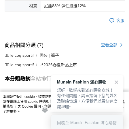
材質
尼龍88% 彈性纖維12%
客服
商品相關分類 (7)
查看全部
🚴‍♂️ le coq sportif
男裝 | 褲子
🚴‍♂️ le coq sportif
📍2026春夏新品上市
本分類熱銷
全站排行
Munsin Fashion 滿心購物
您好，歡迎來到滿心購物商城！
有任何問題，請直接留下您的姓名
本網站中使用 cookie，欲查詢有關本網站使用 cookie 方式之詳情，及若您不希
及聯絡電話，方便我們以最快速度
熱門標籤
望在電腦上使用 cookie 時應如何變更電腦的 cookie 設定，請參閱本網站「
隱私
處理喔~
權條款
」之 Cookie 聲明。您繼續使用本網站即表示您同意本公司得按本網站使
用條款之 Cookie 聲明使用 cookie。
了解更多 >
回覆至 Munsin Fashion 滿心購物