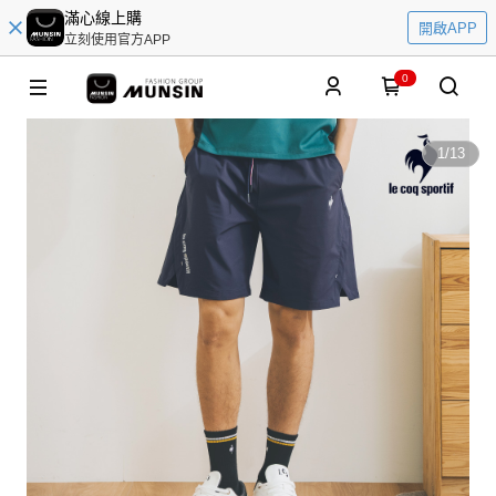
滿心線上購
開啟APP
立刻使用官方APP
0
1
/
13