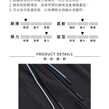
資料（包含姓名、電話或地址）提供予台灣大哥大進項蒐集、處理及利用，
是否繳費成功／繳費後需取消欲退款等相關疑問，請聯繫「AFTEE先享後付
免運費
由本公司與您本人進行分期帳單所需資料之確認、核對及更正。
客戶支援中心」
https://netprotections.freshdesk.com/support/home
3.完整用戶服務條款，請詳閱以下連結：
https://oppay.tw/userRule
7-11取貨付款
【注意事項】
１．透過由恩沛科技股份有限公司提供之「AFTEE先享後付」服務完成之交
免運費
易，需依本服務之必要範圍內提供個人資料，並將交易相關給付款項請求債
權轉讓予恩沛科技股份有限公司。
付款後7-11取貨
２．關於個人資料處理事宜，請瀏覽以下網址：
免運費
https://aftee.tw/terms/#terms3
３．未成年的使用者請事先徵得法定代理人或監護人之同意方可使用
宅配
「AFTEE先享後付」，若未經同意申辦者引起之損失，本公司不負相關責
任。
免運費
４．使用「AFTEE先享後付」時，將依據個別帳號之用戶狀況，依本公司即
時審查核予不同之上限額度；若仍有額度不足之情形，本公司將視審查結果
離島宅配
請求用戶進行身份認證。
免運費
５．嚴禁一人註冊多個帳號或使用他人資訊註冊。若發現惡意使用之情形，
恩沛科技股份有限公司將有權停止該用戶之使用額度並採取法律行動。