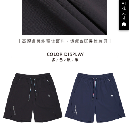
AI
找
尺
寸