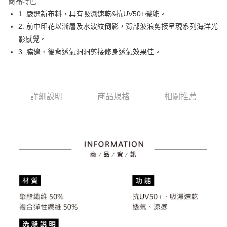
商品特色
悠遊付
1. 嚴選新布料，具有吸濕速乾&抗UV50+機能。
大哥付你分期
2. 前中印花以漸層及水波紋倒影，背部波浪剪接呈現系列海洋光
相關說明
影感覺。
【大哥付你分期使用說明】
3. 脇邊、後背透氣洞洞剪接修身透氣效果佳。
AFTEE先享後付
1.本服務由台灣大哥大提供，台灣大哥大用戶可立即使用無須另外申請。
2.付款方式選擇「大哥付你分期」，訂單成立後會自動跳轉到大哥付的交易
相關說明
流程，驗證手機門號後，選擇欲分期的期數、繳款截止日，確認付款後即完
【關於「AFTEE先享後付」】
成交易。
ATM付款
AFTEE先享後付是「在收到商品之後才付款」的支付方式。 讓您購物簡單
3.實際核准額度、可分期數及費用金額請依後續交易確認頁面所載為準。
詳細說明
商品規格
相關推薦
便利好安心！
4.訂單成立30分鐘內，如未前往確認交易或遇審核未通過，訂單將自動取
１．簡單：不需註冊會員、不需綁卡、不需儲值。
運送方式
消。如遇「轉專審核」未通過狀況，表示未達大哥付你分期系統評分，恕無
２．便利：只要手機號碼，簡訊認證，即可結帳。
法說明評估內容。
３．安心：先確認商品／服務後，再付款。
全家取貨付款
【繳款方式說明】
1.分期款項不併入電信帳單，「大哥付你分期」於每月結算日後寄送繳費提
免運費
【「AFTEE先享後付」結帳流程】
醒簡訊。
１．於結帳方式選擇「AFTEE先享後付」後，將跳轉至「AFTEE先享後付」
2.透過簡訊連結打開帳單後，可選擇「超商條碼／台灣大直營門市／銀行轉
付款後全家取貨
結帳頁面，進行簡訊認證並確認金額後，即可完成結帳。
帳／街口支付／iPASS MONEY」等通路繳費。
２．訂單成立數日內，您將收到繳費通知簡訊。
免運費
３．收到繳費通知簡訊後14天內，點擊此簡訊中的連結，可透過四大超商／
【注意事項】
ATM／網路銀行／等多元方式進行付款，方視為交易完成。
萊爾富取貨付款
1.本服務係由「台灣大哥大股份有限公司」（以下簡稱本公司）所提供，讓
※ 請注意：結帳手續完成當下不需立刻繳費，但若您需要取消訂單，請聯絡
用戶於交易時，得透過本服務購買商品或服務，並由商店將買賣／分期付款
免運費
購買商品的店家。未經商家同意取消之訂單仍視為有效，需透過AFTEE先享
買賣價金債權讓與本公司後，依約使用本公司帳單繳交帳款。
後付繳納相關費用。
2.基於同意付款使用「大哥付你分期」之契約關係目的，商店將以您的個人
付款後萊爾富取貨
※ 交易是否成功請以「AFTEE先享後付 」之結帳頁面顯示為準，若有關於