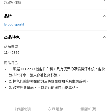
超取免運費
付款方式
品牌
信用卡一次付款
le coq sportif
超商取貨付款
商品特色
LINE Pay
商品編號
Apple Pay
11442892
街口支付
商品特色
悠遊付
1. 嚴選 Hi Cool® 機能性布料，具有優異的吸濕排汗系統，能快
大哥付你分期
速排除汗水，讓人穿著乾爽舒適。
相關說明
2. 撞色的線條領羅紋與三色條羅紋袖呼應主題系列。
【大哥付你分期使用說明】
3. 必推經典單品，不退流行的率性百搭單品。
AFTEE先享後付
1.本服務由台灣大哥大提供，台灣大哥大用戶可立即使用無須另外申請。
2.付款方式選擇「大哥付你分期」，訂單成立後會自動跳轉到大哥付的交易
相關說明
流程，驗證手機門號後，選擇欲分期的期數、繳款截止日，確認付款後即完
【關於「AFTEE先享後付」】
成交易。
ATM付款
AFTEE先享後付是「在收到商品之後才付款」的支付方式。 讓您購物簡單
3.實際核准額度、可分期數及費用金額請依後續交易確認頁面所載為準。
詳細說明
商品規格
相關推薦
便利好安心！