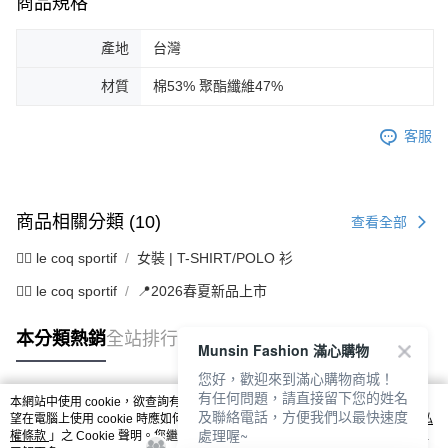
商品規格
產地
台灣
材質
棉53% 聚酯纖維47%
客服
商品相關分類 (10)
查看全部
🚴‍♂️ le coq sportif
女裝 | T-SHIRT/POLO 衫
🚴‍♂️ le coq sportif
📍2026春夏新品上市
本分類熱銷
全站排行
Munsin Fashion 滿心購物
您好，歡迎來到滿心購物商城！
有任何問題，請直接留下您的姓名
本網站中使用 cookie，欲查詢有關本網站使用 cookie 方式之詳情，及若您不希
及聯絡電話，方便我們以最快速度
熱門標籤
望在電腦上使用 cookie 時應如何變更電腦的 cookie 設定，請參閱本網站「
隱私
處理喔~
權條款
」之 Cookie 聲明。您繼續使用本網站即表示您同意本公司得按本網站使