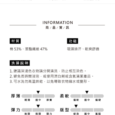
4.訂單成立30分鐘內，如未前往確認交易或遇審核未通過，訂單將自動取
１．簡單：不需註冊會員、不需綁卡、不需儲值。
運送方式
消。如遇「轉專審核」未通過狀況，表示未達大哥付你分期系統評分，恕無
２．便利：只要手機號碼，簡訊認證，即可結帳。
法說明評估內容。
３．安心：先確認商品／服務後，再付款。
全家取貨付款
【繳款方式說明】
1.分期款項不併入電信帳單，「大哥付你分期」於每月結算日後寄送繳費提
免運費
【「AFTEE先享後付」結帳流程】
醒簡訊。
１．於結帳方式選擇「AFTEE先享後付」後，將跳轉至「AFTEE先享後付」
2.透過簡訊連結打開帳單後，可選擇「超商條碼／台灣大直營門市／銀行轉
付款後全家取貨
結帳頁面，進行簡訊認證並確認金額後，即可完成結帳。
帳／街口支付／iPASS MONEY」等通路繳費。
２．訂單成立數日內，您將收到繳費通知簡訊。
免運費
３．收到繳費通知簡訊後14天內，點擊此簡訊中的連結，可透過四大超商／
【注意事項】
ATM／網路銀行／等多元方式進行付款，方視為交易完成。
萊爾富取貨付款
1.本服務係由「台灣大哥大股份有限公司」（以下簡稱本公司）所提供，讓
※ 請注意：結帳手續完成當下不需立刻繳費，但若您需要取消訂單，請聯絡
用戶於交易時，得透過本服務購買商品或服務，並由商店將買賣／分期付款
免運費
購買商品的店家。未經商家同意取消之訂單仍視為有效，需透過AFTEE先享
買賣價金債權讓與本公司後，依約使用本公司帳單繳交帳款。
後付繳納相關費用。
2.基於同意付款使用「大哥付你分期」之契約關係目的，商店將以您的個人
付款後萊爾富取貨
※ 交易是否成功請以「AFTEE先享後付 」之結帳頁面顯示為準，若有關於
資料（包含姓名、電話或地址）提供予台灣大哥大進項蒐集、處理及利用，
是否繳費成功／繳費後需取消欲退款等相關疑問，請聯繫「AFTEE先享後付
免運費
由本公司與您本人進行分期帳單所需資料之確認、核對及更正。
客戶支援中心」
https://netprotections.freshdesk.com/support/home
3.完整用戶服務條款，請詳閱以下連結：
https://oppay.tw/userRule
7-11取貨付款
【注意事項】
１．透過由恩沛科技股份有限公司提供之「AFTEE先享後付」服務完成之交
免運費
易，需依本服務之必要範圍內提供個人資料，並將交易相關給付款項請求債
權轉讓予恩沛科技股份有限公司。
付款後7-11取貨
２．關於個人資料處理事宜，請瀏覽以下網址：
免運費
https://aftee.tw/terms/#terms3
３．未成年的使用者請事先徵得法定代理人或監護人之同意方可使用
宅配
「AFTEE先享後付」，若未經同意申辦者引起之損失，本公司不負相關責