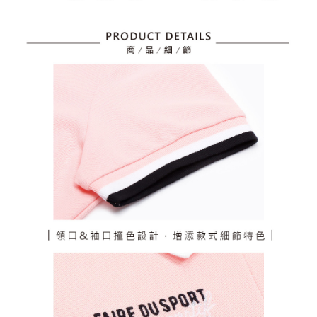
任。
免運費
４．使用「AFTEE先享後付」時，將依據個別帳號之用戶狀況，依本公司即
時審查核予不同之上限額度；若仍有額度不足之情形，本公司將視審查結果
離島宅配
請求用戶進行身份認證。
免運費
５．嚴禁一人註冊多個帳號或使用他人資訊註冊。若發現惡意使用之情形，
恩沛科技股份有限公司將有權停止該用戶之使用額度並採取法律行動。