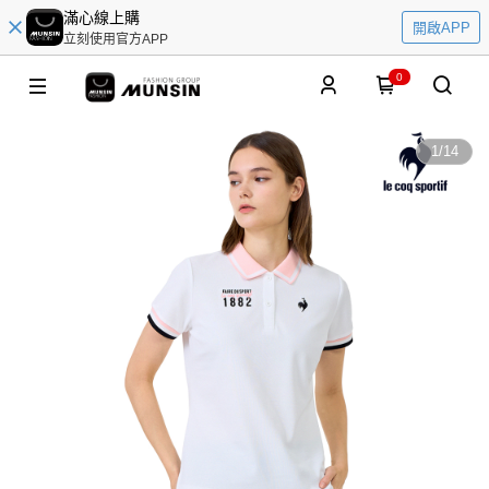
滿心線上購
開啟APP
立刻使用官方APP
0
1
/
14