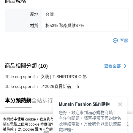
商品規格
產地
台灣
材質
棉53% 聚酯纖維47%
客服
商品相關分類 (10)
查看全部
🚴‍♂️ le coq sportif
女裝 | T-SHIRT/POLO 衫
🚴‍♂️ le coq sportif
📍2026春夏新品上市
本分類熱銷
全站排行
Munsin Fashion 滿心購物
您好，歡迎來到滿心購物商城！
有任何問題，請直接留下您的姓名
本網站中使用 cookie，欲查詢有關本網站使用 cookie 方式之詳情，及若您不希
及聯絡電話，方便我們以最快速度
熱門標籤
望在電腦上使用 cookie 時應如何變更電腦的 cookie 設定，請參閱本網站「
隱私
處理喔~
權條款
」之 Cookie 聲明。您繼續使用本網站即表示您同意本公司得按本網站使