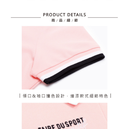
任。
免運費
４．使用「AFTEE先享後付」時，將依據個別帳號之用戶狀況，依本公司即
時審查核予不同之上限額度；若仍有額度不足之情形，本公司將視審查結果
離島宅配
請求用戶進行身份認證。
免運費
５．嚴禁一人註冊多個帳號或使用他人資訊註冊。若發現惡意使用之情形，
恩沛科技股份有限公司將有權停止該用戶之使用額度並採取法律行動。