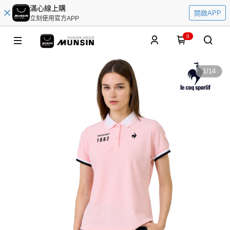
滿心線上購
開啟APP
立刻使用官方APP
0
1
/
14