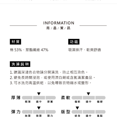
4.訂單成立30分鐘內，如未前往確認交易或遇審核未通過，訂單將自動取
１．簡單：不需註冊會員、不需綁卡、不需儲值。
運送方式
消。如遇「轉專審核」未通過狀況，表示未達大哥付你分期系統評分，恕無
２．便利：只要手機號碼，簡訊認證，即可結帳。
法說明評估內容。
３．安心：先確認商品／服務後，再付款。
全家取貨付款
【繳款方式說明】
1.分期款項不併入電信帳單，「大哥付你分期」於每月結算日後寄送繳費提
免運費
【「AFTEE先享後付」結帳流程】
醒簡訊。
１．於結帳方式選擇「AFTEE先享後付」後，將跳轉至「AFTEE先享後付」
2.透過簡訊連結打開帳單後，可選擇「超商條碼／台灣大直營門市／銀行轉
付款後全家取貨
結帳頁面，進行簡訊認證並確認金額後，即可完成結帳。
帳／街口支付／iPASS MONEY」等通路繳費。
２．訂單成立數日內，您將收到繳費通知簡訊。
免運費
３．收到繳費通知簡訊後14天內，點擊此簡訊中的連結，可透過四大超商／
【注意事項】
ATM／網路銀行／等多元方式進行付款，方視為交易完成。
萊爾富取貨付款
1.本服務係由「台灣大哥大股份有限公司」（以下簡稱本公司）所提供，讓
※ 請注意：結帳手續完成當下不需立刻繳費，但若您需要取消訂單，請聯絡
用戶於交易時，得透過本服務購買商品或服務，並由商店將買賣／分期付款
免運費
購買商品的店家。未經商家同意取消之訂單仍視為有效，需透過AFTEE先享
買賣價金債權讓與本公司後，依約使用本公司帳單繳交帳款。
後付繳納相關費用。
2.基於同意付款使用「大哥付你分期」之契約關係目的，商店將以您的個人
付款後萊爾富取貨
※ 交易是否成功請以「AFTEE先享後付 」之結帳頁面顯示為準，若有關於
資料（包含姓名、電話或地址）提供予台灣大哥大進項蒐集、處理及利用，
是否繳費成功／繳費後需取消欲退款等相關疑問，請聯繫「AFTEE先享後付
免運費
由本公司與您本人進行分期帳單所需資料之確認、核對及更正。
客戶支援中心」
https://netprotections.freshdesk.com/support/home
3.完整用戶服務條款，請詳閱以下連結：
https://oppay.tw/userRule
7-11取貨付款
【注意事項】
１．透過由恩沛科技股份有限公司提供之「AFTEE先享後付」服務完成之交
免運費
易，需依本服務之必要範圍內提供個人資料，並將交易相關給付款項請求債
權轉讓予恩沛科技股份有限公司。
付款後7-11取貨
２．關於個人資料處理事宜，請瀏覽以下網址：
免運費
https://aftee.tw/terms/#terms3
３．未成年的使用者請事先徵得法定代理人或監護人之同意方可使用
宅配
「AFTEE先享後付」，若未經同意申辦者引起之損失，本公司不負相關責