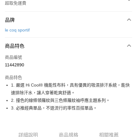
超取免運費
付款方式
品牌
信用卡一次付款
le coq sportif
超商取貨付款
商品特色
LINE Pay
商品編號
Apple Pay
11442890
街口支付
商品特色
悠遊付
1. 嚴選 Hi Cool® 機能性布料，具有優異的吸濕排汗系統，能快
大哥付你分期
速排除汗水，讓人穿著乾爽舒適。
相關說明
2. 撞色的線條領羅紋與三色條羅紋袖呼應主題系列。
【大哥付你分期使用說明】
3. 必推經典單品，不退流行的率性百搭單品。
AFTEE先享後付
1.本服務由台灣大哥大提供，台灣大哥大用戶可立即使用無須另外申請。
2.付款方式選擇「大哥付你分期」，訂單成立後會自動跳轉到大哥付的交易
相關說明
流程，驗證手機門號後，選擇欲分期的期數、繳款截止日，確認付款後即完
【關於「AFTEE先享後付」】
成交易。
ATM付款
AFTEE先享後付是「在收到商品之後才付款」的支付方式。 讓您購物簡單
3.實際核准額度、可分期數及費用金額請依後續交易確認頁面所載為準。
詳細說明
商品規格
相關推薦
便利好安心！