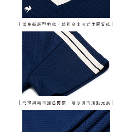
個人情報の処理、利用について疑問がある、または関連する法律の権利を
行使したい場合は、ネットプロテクションズ
cs_tw@netprotections.co.jp
にご連絡ください。上記に示した個人情報を、必要な購入注文書とあわせ
てAFTEEにご提供いただく、またはAFTEEにあなたの個人情報の収集、処
理、利用を許可することににご同意いただけない場合は、当サービスを選
択しないでください。