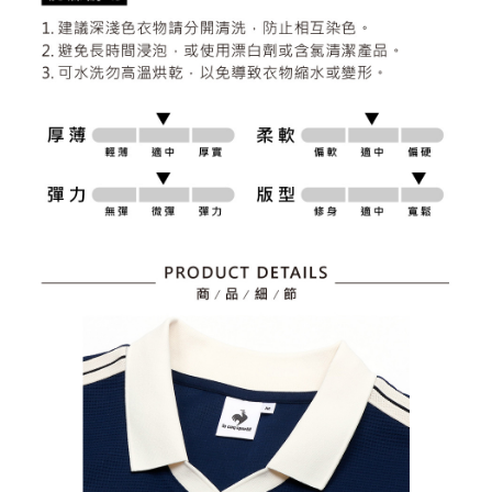
とに計算されます。AFTEEで注文すると、商品を受け取るまで支払い期限
送料無料
【注意事項】
を延長できますが、商品を期限内に受け取れない場合があります（例：予
1. 本サービスは「台湾大哥大株式会社」（以下「当社」といいます）によ
約商品や商品到着日が比較的遅い商品）。そのため、商品到着の有無に関
7-11取貨付款
って提供され、ユーザーが取引時に本サービスを通じて商品やサービスを
わらず、AFTEEで指定された期限内にお支払いください。
購入できるようにし、店舗が売買／分割払い売買の債権を当社に譲渡した
送料無料
後、契約に基づいて当社の請求書で帳款を支払うことになります。
二、支払い限度額
2. 「OP Pay Later」を利用する契約関係の目的から、店舗はあなたの個人
付款後7-11取貨
1.初回 AFTEEを ご利用の際に、認証結果及び当社の審査の結果に基づ
情報（名前、電話または住所を含む）を台湾大哥大に提供し、収集、処理
き、限度額が設定されます。
送料無料
および利用するために、当社があなた本人と分割請求書に必要な情報の確
2.決済金額は最低NT$20です。
認、照合および修正を行います。
3.現在、台湾の会員のみご利用いただけます。
宅配
3. 完全なユーザーサービス規約については、以下のリンクを参照してくだ
さい：
https://oppay.tw/userRule
三、利用規約「AFTEE代金後払い」（以下当サービスという）はネットプ
送料無料
ロテクションズ（以下 AFTEE という）が提供し、AFTEEが代金を徴収し
ます。当サービスご利用の際に提供しなければならない個人情報（注文者
離島宅配
の氏名、電話番号、受取人の氏名、電話番号、受取人住所を含むがこれに
送料無料
限らない）は、AFTEEに渡され当サービスで必要な範囲内で利用されま
す。AFTEEの個人情報の収集、処理、利用について、詳細はAFTEE公式ホ
ームページの『個人情報の収集、処理及び利用に関する声明』をご参照く
ださい（
https://aftee.tw/privacypolicy/
）。
AFTEEの初回ご利用の際に、審査を通過すれば、最高額がNT$10,000にな
ります。支払い期限を過ぎた場合、その金額に基づいて年利20%の遅延滞
納金が加算されます。未成年の利用者は、事前に法定代理人または後見人
の同意を得ればAFTEEをご利用いただけます。