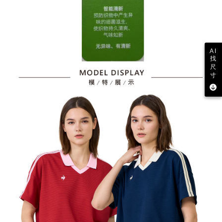
AI
找
尺
寸