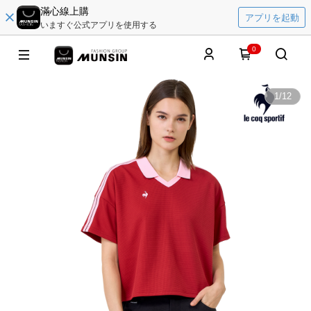
滿心線上購
アプリを起動
いますぐ公式アプリを使用する
0
1
/
12