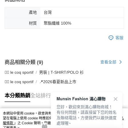
產地
台灣
材質
聚酯纖維 100%
客服
商品相關分類 (9)
查看全部
🚴‍♂️ le coq sportif
男裝 | T-SHIRT/POLO 衫
🚴‍♂️ le coq sportif
📍2026春夏新品上市
本分類熱銷
全站排行
Munsin Fashion 滿心購物
您好，歡迎來到滿心購物商城！
有任何問題，請直接留下您的姓名
本網站中使用 cookie，欲查詢有關本網站使用 cookie 方式之詳情，及若您不希
及聯絡電話，方便我們以最快速度
熱門標籤
望在電腦上使用 cookie 時應如何變更電腦的 cookie 設定，請參閱本網站「
隱私
處理喔~
權條款
」之 Cookie 聲明。您繼續使用本網站即表示您同意本公司得按本網站使