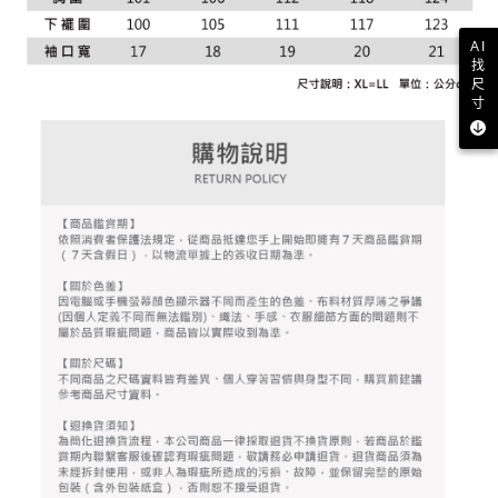
資料（包含姓名、電話或地址）提供予台灣大哥大進項蒐集、處理及利用，
是否繳費成功／繳費後需取消欲退款等相關疑問，請聯繫「AFTEE先享後付
免運費
由本公司與您本人進行分期帳單所需資料之確認、核對及更正。
客戶支援中心」
https://netprotections.freshdesk.com/support/home
AI
3.完整用戶服務條款，請詳閱以下連結：
https://oppay.tw/userRule
找
7-11取貨付款
【注意事項】
尺
１．透過由恩沛科技股份有限公司提供之「AFTEE先享後付」服務完成之交
免運費
寸
易，需依本服務之必要範圍內提供個人資料，並將交易相關給付款項請求債
權轉讓予恩沛科技股份有限公司。
付款後7-11取貨
２．關於個人資料處理事宜，請瀏覽以下網址：
免運費
https://aftee.tw/terms/#terms3
３．未成年的使用者請事先徵得法定代理人或監護人之同意方可使用
宅配
「AFTEE先享後付」，若未經同意申辦者引起之損失，本公司不負相關責
任。
免運費
４．使用「AFTEE先享後付」時，將依據個別帳號之用戶狀況，依本公司即
時審查核予不同之上限額度；若仍有額度不足之情形，本公司將視審查結果
離島宅配
請求用戶進行身份認證。
免運費
５．嚴禁一人註冊多個帳號或使用他人資訊註冊。若發現惡意使用之情形，
恩沛科技股份有限公司將有權停止該用戶之使用額度並採取法律行動。