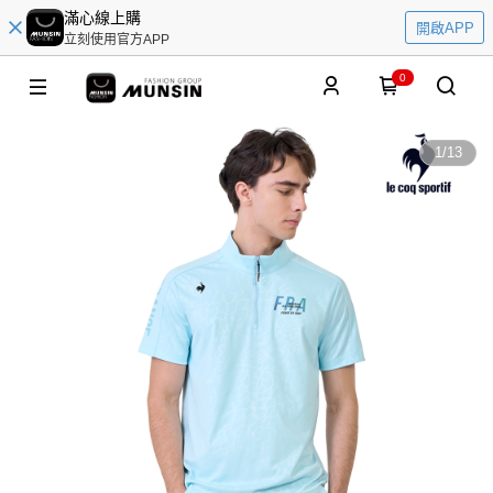
滿心線上購
開啟APP
立刻使用官方APP
0
1
/
13