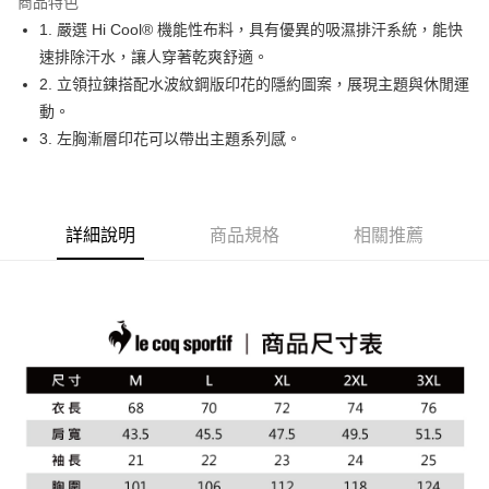
商品特色
悠遊付
1. 嚴選 Hi Cool® 機能性布料，具有優異的吸濕排汗系統，能快
大哥付你分期
速排除汗水，讓人穿著乾爽舒適。
相關說明
2. 立領拉鍊搭配水波紋鋼版印花的隱約圖案，展現主題與休閒運
【大哥付你分期使用說明】
動。
AFTEE先享後付
1.本服務由台灣大哥大提供，台灣大哥大用戶可立即使用無須另外申請。
3. 左胸漸層印花可以帶出主題系列感。
2.付款方式選擇「大哥付你分期」，訂單成立後會自動跳轉到大哥付的交易
相關說明
流程，驗證手機門號後，選擇欲分期的期數、繳款截止日，確認付款後即完
【關於「AFTEE先享後付」】
成交易。
ATM付款
AFTEE先享後付是「在收到商品之後才付款」的支付方式。 讓您購物簡單
3.實際核准額度、可分期數及費用金額請依後續交易確認頁面所載為準。
便利好安心！
4.訂單成立30分鐘內，如未前往確認交易或遇審核未通過，訂單將自動取
１．簡單：不需註冊會員、不需綁卡、不需儲值。
詳細說明
商品規格
相關推薦
運送方式
消。如遇「轉專審核」未通過狀況，表示未達大哥付你分期系統評分，恕無
２．便利：只要手機號碼，簡訊認證，即可結帳。
法說明評估內容。
３．安心：先確認商品／服務後，再付款。
全家取貨付款
【繳款方式說明】
1.分期款項不併入電信帳單，「大哥付你分期」於每月結算日後寄送繳費提
免運費
【「AFTEE先享後付」結帳流程】
醒簡訊。
１．於結帳方式選擇「AFTEE先享後付」後，將跳轉至「AFTEE先享後付」
2.透過簡訊連結打開帳單後，可選擇「超商條碼／台灣大直營門市／銀行轉
付款後全家取貨
結帳頁面，進行簡訊認證並確認金額後，即可完成結帳。
帳／街口支付／iPASS MONEY」等通路繳費。
２．訂單成立數日內，您將收到繳費通知簡訊。
免運費
３．收到繳費通知簡訊後14天內，點擊此簡訊中的連結，可透過四大超商／
【注意事項】
ATM／網路銀行／等多元方式進行付款，方視為交易完成。
萊爾富取貨付款
1.本服務係由「台灣大哥大股份有限公司」（以下簡稱本公司）所提供，讓
※ 請注意：結帳手續完成當下不需立刻繳費，但若您需要取消訂單，請聯絡
用戶於交易時，得透過本服務購買商品或服務，並由商店將買賣／分期付款
免運費
購買商品的店家。未經商家同意取消之訂單仍視為有效，需透過AFTEE先享
買賣價金債權讓與本公司後，依約使用本公司帳單繳交帳款。
後付繳納相關費用。
2.基於同意付款使用「大哥付你分期」之契約關係目的，商店將以您的個人
付款後萊爾富取貨
※ 交易是否成功請以「AFTEE先享後付 」之結帳頁面顯示為準，若有關於