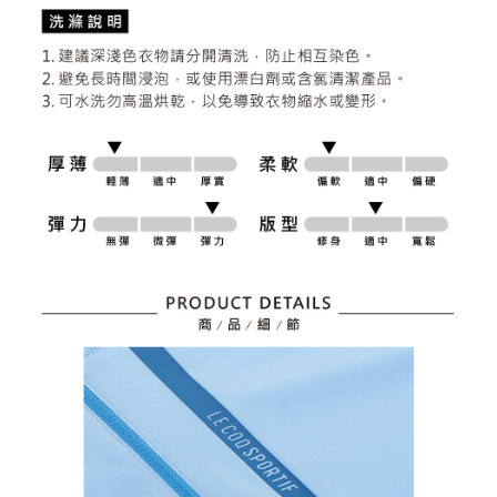
資料（包含姓名、電話或地址）提供予台灣大哥大進項蒐集、處理及利用，
是否繳費成功／繳費後需取消欲退款等相關疑問，請聯繫「AFTEE先享後付
免運費
由本公司與您本人進行分期帳單所需資料之確認、核對及更正。
客戶支援中心」
https://netprotections.freshdesk.com/support/home
3.完整用戶服務條款，請詳閱以下連結：
https://oppay.tw/userRule
7-11取貨付款
【注意事項】
１．透過由恩沛科技股份有限公司提供之「AFTEE先享後付」服務完成之交
免運費
易，需依本服務之必要範圍內提供個人資料，並將交易相關給付款項請求債
權轉讓予恩沛科技股份有限公司。
付款後7-11取貨
２．關於個人資料處理事宜，請瀏覽以下網址：
免運費
https://aftee.tw/terms/#terms3
３．未成年的使用者請事先徵得法定代理人或監護人之同意方可使用
宅配
「AFTEE先享後付」，若未經同意申辦者引起之損失，本公司不負相關責
任。
免運費
４．使用「AFTEE先享後付」時，將依據個別帳號之用戶狀況，依本公司即
時審查核予不同之上限額度；若仍有額度不足之情形，本公司將視審查結果
離島宅配
請求用戶進行身份認證。
免運費
５．嚴禁一人註冊多個帳號或使用他人資訊註冊。若發現惡意使用之情形，
恩沛科技股份有限公司將有權停止該用戶之使用額度並採取法律行動。