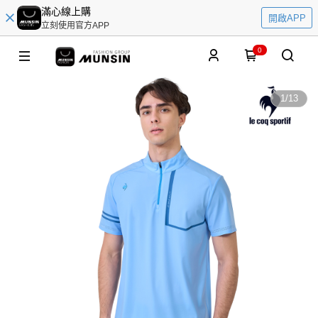
滿心線上購
開啟APP
立刻使用官方APP
0
1
/
13