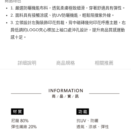
商品特色
悠遊付
1. 嚴選防曬機能布料，透氣柔膚極致細滑，穿著舒適具有彈性。
大哥付你分期
2. 面料具有接觸涼感、抗UV防曬機能，輕鬆阻擋紫外線。
相關說明
3. 立領設計左胸裝飾印花剪裁，背中磁磚幾何印花呼應主題，右
【大哥付你分期使用說明】
肩低調的LOGO夾心標加上袖口處沖孔設計，提升商品質感運動
AFTEE先享後付
1.本服務由台灣大哥大提供，台灣大哥大用戶可立即使用無須另外申請。
感十足。
2.付款方式選擇「大哥付你分期」，訂單成立後會自動跳轉到大哥付的交易
相關說明
流程，驗證手機門號後，選擇欲分期的期數、繳款截止日，確認付款後即完
【關於「AFTEE先享後付」】
成交易。
ATM付款
AFTEE先享後付是「在收到商品之後才付款」的支付方式。 讓您購物簡單
3.實際核准額度、可分期數及費用金額請依後續交易確認頁面所載為準。
便利好安心！
4.訂單成立30分鐘內，如未前往確認交易或遇審核未通過，訂單將自動取
１．簡單：不需註冊會員、不需綁卡、不需儲值。
詳細說明
商品規格
相關推薦
運送方式
消。如遇「轉專審核」未通過狀況，表示未達大哥付你分期系統評分，恕無
２．便利：只要手機號碼，簡訊認證，即可結帳。
法說明評估內容。
３．安心：先確認商品／服務後，再付款。
全家取貨付款
【繳款方式說明】
1.分期款項不併入電信帳單，「大哥付你分期」於每月結算日後寄送繳費提
免運費
【「AFTEE先享後付」結帳流程】
醒簡訊。
１．於結帳方式選擇「AFTEE先享後付」後，將跳轉至「AFTEE先享後付」
2.透過簡訊連結打開帳單後，可選擇「超商條碼／台灣大直營門市／銀行轉
付款後全家取貨
結帳頁面，進行簡訊認證並確認金額後，即可完成結帳。
帳／街口支付／iPASS MONEY」等通路繳費。
２．訂單成立數日內，您將收到繳費通知簡訊。
免運費
３．收到繳費通知簡訊後14天內，點擊此簡訊中的連結，可透過四大超商／
【注意事項】
ATM／網路銀行／等多元方式進行付款，方視為交易完成。
萊爾富取貨付款
1.本服務係由「台灣大哥大股份有限公司」（以下簡稱本公司）所提供，讓
※ 請注意：結帳手續完成當下不需立刻繳費，但若您需要取消訂單，請聯絡
用戶於交易時，得透過本服務購買商品或服務，並由商店將買賣／分期付款
免運費
購買商品的店家。未經商家同意取消之訂單仍視為有效，需透過AFTEE先享
買賣價金債權讓與本公司後，依約使用本公司帳單繳交帳款。
後付繳納相關費用。
2.基於同意付款使用「大哥付你分期」之契約關係目的，商店將以您的個人
付款後萊爾富取貨
※ 交易是否成功請以「AFTEE先享後付 」之結帳頁面顯示為準，若有關於