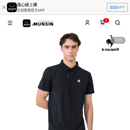
滿心線上購
開啟APP
立刻使用官方APP
0
1
/
13