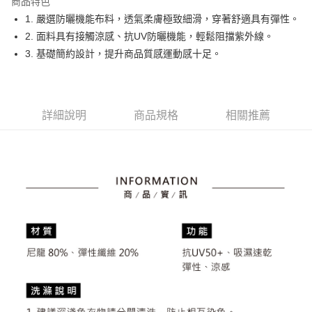
商品特色
悠遊付
1. 嚴選防曬機能布料，透氣柔膚極致細滑，穿著舒適具有彈性。
大哥付你分期
2. 面料具有接觸涼感、抗UV防曬機能，輕鬆阻擋紫外線。
相關說明
3. 基礎簡約設計，提升商品質感運動感十足。
【大哥付你分期使用說明】
AFTEE先享後付
1.本服務由台灣大哥大提供，台灣大哥大用戶可立即使用無須另外申請。
2.付款方式選擇「大哥付你分期」，訂單成立後會自動跳轉到大哥付的交易
相關說明
流程，驗證手機門號後，選擇欲分期的期數、繳款截止日，確認付款後即完
【關於「AFTEE先享後付」】
詳細說明
商品規格
相關推薦
成交易。
ATM付款
AFTEE先享後付是「在收到商品之後才付款」的支付方式。 讓您購物簡單
3.實際核准額度、可分期數及費用金額請依後續交易確認頁面所載為準。
便利好安心！
4.訂單成立30分鐘內，如未前往確認交易或遇審核未通過，訂單將自動取
１．簡單：不需註冊會員、不需綁卡、不需儲值。
運送方式
消。如遇「轉專審核」未通過狀況，表示未達大哥付你分期系統評分，恕無
２．便利：只要手機號碼，簡訊認證，即可結帳。
法說明評估內容。
３．安心：先確認商品／服務後，再付款。
全家取貨付款
【繳款方式說明】
1.分期款項不併入電信帳單，「大哥付你分期」於每月結算日後寄送繳費提
免運費
【「AFTEE先享後付」結帳流程】
醒簡訊。
１．於結帳方式選擇「AFTEE先享後付」後，將跳轉至「AFTEE先享後付」
2.透過簡訊連結打開帳單後，可選擇「超商條碼／台灣大直營門市／銀行轉
付款後全家取貨
結帳頁面，進行簡訊認證並確認金額後，即可完成結帳。
帳／街口支付／iPASS MONEY」等通路繳費。
２．訂單成立數日內，您將收到繳費通知簡訊。
免運費
３．收到繳費通知簡訊後14天內，點擊此簡訊中的連結，可透過四大超商／
【注意事項】
ATM／網路銀行／等多元方式進行付款，方視為交易完成。
萊爾富取貨付款
1.本服務係由「台灣大哥大股份有限公司」（以下簡稱本公司）所提供，讓
※ 請注意：結帳手續完成當下不需立刻繳費，但若您需要取消訂單，請聯絡
用戶於交易時，得透過本服務購買商品或服務，並由商店將買賣／分期付款
免運費
購買商品的店家。未經商家同意取消之訂單仍視為有效，需透過AFTEE先享
買賣價金債權讓與本公司後，依約使用本公司帳單繳交帳款。
後付繳納相關費用。
2.基於同意付款使用「大哥付你分期」之契約關係目的，商店將以您的個人
付款後萊爾富取貨
※ 交易是否成功請以「AFTEE先享後付 」之結帳頁面顯示為準，若有關於