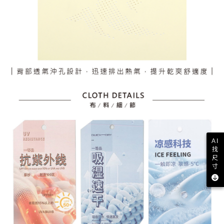
AI
找
尺
寸