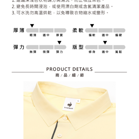
資料（包含姓名、電話或地址）提供予台灣大哥大進項蒐集、處理及利用，
是否繳費成功／繳費後需取消欲退款等相關疑問，請聯繫「AFTEE先享後付
免運費
由本公司與您本人進行分期帳單所需資料之確認、核對及更正。
客戶支援中心」
https://netprotections.freshdesk.com/support/home
3.完整用戶服務條款，請詳閱以下連結：
https://oppay.tw/userRule
7-11取貨付款
【注意事項】
１．透過由恩沛科技股份有限公司提供之「AFTEE先享後付」服務完成之交
免運費
易，需依本服務之必要範圍內提供個人資料，並將交易相關給付款項請求債
權轉讓予恩沛科技股份有限公司。
付款後7-11取貨
２．關於個人資料處理事宜，請瀏覽以下網址：
免運費
https://aftee.tw/terms/#terms3
３．未成年的使用者請事先徵得法定代理人或監護人之同意方可使用
宅配
「AFTEE先享後付」，若未經同意申辦者引起之損失，本公司不負相關責
任。
免運費
４．使用「AFTEE先享後付」時，將依據個別帳號之用戶狀況，依本公司即
時審查核予不同之上限額度；若仍有額度不足之情形，本公司將視審查結果
離島宅配
請求用戶進行身份認證。
免運費
５．嚴禁一人註冊多個帳號或使用他人資訊註冊。若發現惡意使用之情形，
恩沛科技股份有限公司將有權停止該用戶之使用額度並採取法律行動。