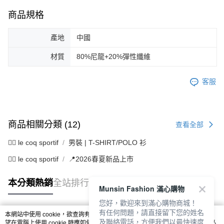
商品規格
產地
中國
材質
80%尼龍+20%彈性纖維
客服
商品相關分類 (12)
查看全部
🚴‍♂️ le coq sportif
男裝 | T-SHIRT/POLO 衫
🚴‍♂️ le coq sportif
📍2026春夏新品上市
本分類熱銷
全站排行
Munsin Fashion 滿心購物
您好，歡迎來到滿心購物商城！
有任何問題，請直接留下您的姓名
本網站中使用 cookie，欲查詢有關本網站使用 cookie 方式之詳情，及若您不希
及聯絡電話，方便我們以最快速度
熱門標籤
望在電腦上使用 cookie 時應如何變更電腦的 cookie 設定，請參閱本網站「
隱私