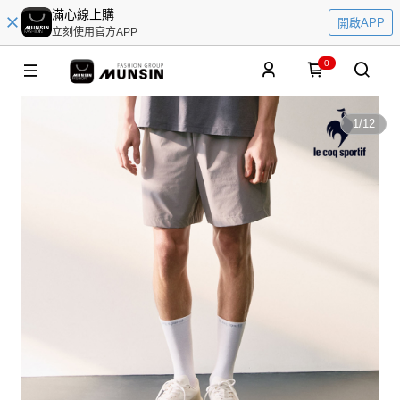
滿心線上購
開啟APP
立刻使用官方APP
0
1
/
12