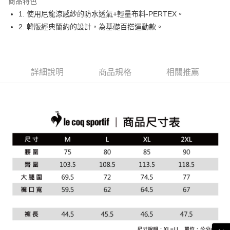
商品特色
悠遊付
1. 使用尼龍涼感紗的防水透氣+輕量布料-PERTEX。
大哥付你分期
2. 韓版經典簡約的設計，為基礎百搭運動款。
相關說明
【大哥付你分期使用說明】
AFTEE先享後付
1.本服務由台灣大哥大提供，台灣大哥大用戶可立即使用無須另外申請。
2.付款方式選擇「大哥付你分期」，訂單成立後會自動跳轉到大哥付的交易
相關說明
詳細說明
商品規格
相關推薦
流程，驗證手機門號後，選擇欲分期的期數、繳款截止日，確認付款後即完
【關於「AFTEE先享後付」】
成交易。
ATM付款
AFTEE先享後付是「在收到商品之後才付款」的支付方式。 讓您購物簡單
3.實際核准額度、可分期數及費用金額請依後續交易確認頁面所載為準。
便利好安心！
4.訂單成立30分鐘內，如未前往確認交易或遇審核未通過，訂單將自動取
１．簡單：不需註冊會員、不需綁卡、不需儲值。
運送方式
消。如遇「轉專審核」未通過狀況，表示未達大哥付你分期系統評分，恕無
２．便利：只要手機號碼，簡訊認證，即可結帳。
法說明評估內容。
３．安心：先確認商品／服務後，再付款。
全家取貨付款
【繳款方式說明】
1.分期款項不併入電信帳單，「大哥付你分期」於每月結算日後寄送繳費提
免運費
【「AFTEE先享後付」結帳流程】
醒簡訊。
１．於結帳方式選擇「AFTEE先享後付」後，將跳轉至「AFTEE先享後付」
2.透過簡訊連結打開帳單後，可選擇「超商條碼／台灣大直營門市／銀行轉
付款後全家取貨
結帳頁面，進行簡訊認證並確認金額後，即可完成結帳。
帳／街口支付／iPASS MONEY」等通路繳費。
２．訂單成立數日內，您將收到繳費通知簡訊。
免運費
３．收到繳費通知簡訊後14天內，點擊此簡訊中的連結，可透過四大超商／
【注意事項】
ATM／網路銀行／等多元方式進行付款，方視為交易完成。
萊爾富取貨付款
1.本服務係由「台灣大哥大股份有限公司」（以下簡稱本公司）所提供，讓
※ 請注意：結帳手續完成當下不需立刻繳費，但若您需要取消訂單，請聯絡
用戶於交易時，得透過本服務購買商品或服務，並由商店將買賣／分期付款
免運費
購買商品的店家。未經商家同意取消之訂單仍視為有效，需透過AFTEE先享
買賣價金債權讓與本公司後，依約使用本公司帳單繳交帳款。
後付繳納相關費用。
2.基於同意付款使用「大哥付你分期」之契約關係目的，商店將以您的個人
付款後萊爾富取貨
※ 交易是否成功請以「AFTEE先享後付 」之結帳頁面顯示為準，若有關於