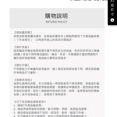
AI
資料（包含姓名、電話或地址）提供予台灣大哥大進項蒐集、處理及利用，
是否繳費成功／繳費後需取消欲退款等相關疑問，請聯繫「AFTEE先享後付
找
免運費
由本公司與您本人進行分期帳單所需資料之確認、核對及更正。
客戶支援中心」
https://netprotections.freshdesk.com/support/home
尺
3.完整用戶服務條款，請詳閱以下連結：
https://oppay.tw/userRule
寸
7-11取貨付款
【注意事項】
１．透過由恩沛科技股份有限公司提供之「AFTEE先享後付」服務完成之交
免運費
易，需依本服務之必要範圍內提供個人資料，並將交易相關給付款項請求債
權轉讓予恩沛科技股份有限公司。
付款後7-11取貨
２．關於個人資料處理事宜，請瀏覽以下網址：
免運費
https://aftee.tw/terms/#terms3
３．未成年的使用者請事先徵得法定代理人或監護人之同意方可使用
宅配
「AFTEE先享後付」，若未經同意申辦者引起之損失，本公司不負相關責
任。
免運費
４．使用「AFTEE先享後付」時，將依據個別帳號之用戶狀況，依本公司即
時審查核予不同之上限額度；若仍有額度不足之情形，本公司將視審查結果
離島宅配
請求用戶進行身份認證。
免運費
５．嚴禁一人註冊多個帳號或使用他人資訊註冊。若發現惡意使用之情形，
恩沛科技股份有限公司將有權停止該用戶之使用額度並採取法律行動。