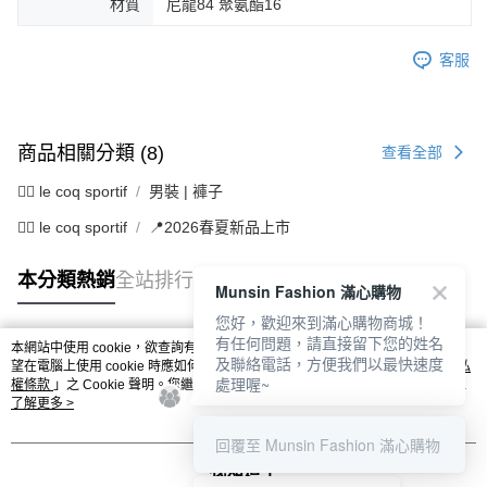
材質
尼龍84 聚氨酯16
客服
商品相關分類 (8)
查看全部
🚴‍♂️ le coq sportif
男裝 | 褲子
🚴‍♂️ le coq sportif
📍2026春夏新品上市
本分類熱銷
全站排行
Munsin Fashion 滿心購物
您好，歡迎來到滿心購物商城！
有任何問題，請直接留下您的姓名
本網站中使用 cookie，欲查詢有關本網站使用 cookie 方式之詳情，及若您不希
及聯絡電話，方便我們以最快速度
熱門標籤
望在電腦上使用 cookie 時應如何變更電腦的 cookie 設定，請參閱本網站「
隱私
處理喔~
權條款
」之 Cookie 聲明。您繼續使用本網站即表示您同意本公司得按本網站使
用條款之 Cookie 聲明使用 cookie。
了解更多 >
回覆至 Munsin Fashion 滿心購物
我知道了