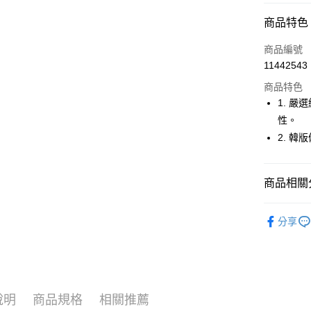
超商取貨
商品特色
LINE Pay
商品編號
Apple Pay
11442543
商品特色
街口支付
1. 
悠遊付
性。
2. 
大哥付你
相關說明
【大哥付
AFTEE先
商品相關分
1.本服務
2.付款方
相關說明
流程，驗
🚴‍♂️ le coq 
【關於「A
ATM付款
完成交易
分享
AFTEE
🚴‍♂️ le coq 
3.實際核
便利好安
4.訂單成
１．簡單
🚴‍♂️ le coq 
消。如遇
２．便利
運送方式
無法說明
３．安心
🚴‍♂️ le coq 
【繳款方
全家取貨
1.分期款
【「AFT
說明
商品規格
相關推薦
🚴‍♂️ le coq 
醒簡訊。
免運費
１．於結帳