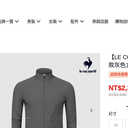
品牌一覽
男裝
女裝
配件
熱銷話題
購物說
【LE 
款灰色立
超取免運費
NT$2,
NT$3,990
尺寸
M