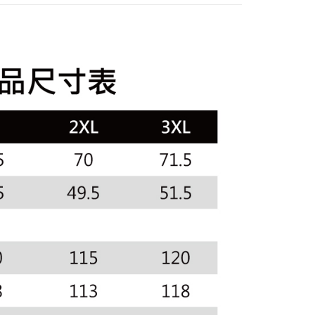
訊連結打開帳單後，可選擇「超商條碼／台灣大直營門市／銀行轉
頁面，進行簡訊認證並確認金額後，即可完成結帳。
sportif
✈️韓國流行同步上線
付／iPASS MONEY」等通路繳費。
家取貨
成立數日內，您將收到繳費通知簡訊。
外搭
外套
費通知簡訊後14天內，點擊此簡訊中的連結，可透過四大超商
項】
網路銀行／等多元方式進行付款，方視為交易完成。
sportif
係由「台灣大哥大股份有限公司」（以下簡稱本公司）所提供，讓
◾ 全部商品
：結帳手續完成當下不需立刻繳費，但若您需要取消訂單，請聯
貨付款
易時，得透過本服務購買商品或服務，並由商店將買賣／分期付
的店家。未經商家同意取消之訂單仍視為有效，需透過AFTEE
選｜精選3折起
🐓公雞牌｜精選6折起
春季特惠6折
金債權讓與本公司後，依約使用本公司帳單繳交帳款。
繳納相關費用。
85折
意付款使用「大哥付你分期」之契約關係目的，商店將以您的個人
否成功請以「AFTEE先享後付 」之結帳頁面顯示為準，若有關於
含姓名、電話或地址）提供予台灣大哥大進項蒐集、處理及利
功／繳費後需取消欲退款等相關疑問，請聯繫「AFTEE先享後
爾富取貨
sportif
📌精選6折專區 滿件再享85折
公司與您本人進行分期帳單所需資料之確認、核對及更正。
援中心」
https://netprotections.freshdesk.com/support/home
戶服務條款，請詳閱以下連結：
https://oppay.tw/userRule
選｜精選3折起
🐓公雞牌｜精選6折起
2026春新品上
項】
付款
恩沛科技股份有限公司提供之「AFTEE先享後付」服務完成之
依本服務之必要範圍內提供個人資料，並將交易相關給付款項請
春夏新品
🏝️ le coq sportif法國公雞
讓予恩沛科技股份有限公司。
個人資料處理事宜，請瀏覽以下網址：
1取貨
選｜精選3折起
👨父親節限定滿件享88折💝
上衣
ee.tw/terms/#terms3
年的使用者請事先徵得法定代理人或監護人之同意方可使用
E先享後付」，若未經同意申辦者引起之損失，本公司不負相關責
AFTEE先享後付」時，將依據個別帳號之用戶狀況，依本公司
核予不同之上限額度；若仍有額度不足之情形，本公司將視審查
用戶進行身份認證。
一人註冊多個帳號或使用他人資訊註冊。若發現惡意使用之情