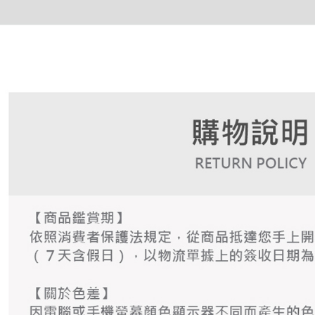
形，恩沛
動。