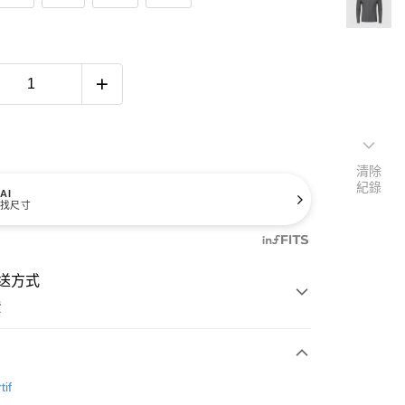
清除
紀錄
AI
找尺寸
送方式
費
次付款
tif