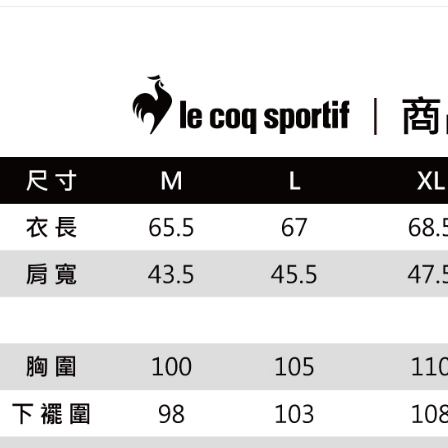
2.透過簡
付」結帳
🚴‍♂️ le coq 
帳／街口支
付款後全
２．訂單
▶男裝
３．收到繳
免運費
【注意事
／ATM／
🚴‍♂️ le coq 
1.本服務
※ 請注意
萊爾富取
用戶於交
絡購買商品
📍本月精
款買賣價
先享後付
免運費
專區滿件再
2.基於同
※ 交易是
資料（包
是否繳費成
付款後萊
🚴‍♂️ le coq 
用，由本
付客戶支
免運費
3.完整用
📍本月精
【注意事
市
7-11取貨
１．透過由
交易，需
免運費
🌸2026 
求債權轉
２．關於
付款後7-1
📍本月精
https://aft
免運費
３．未成
「AFTE
宅配
任。
４．使用「
免運費
即時審查
結果請求
離島宅配
５．嚴禁
免運費