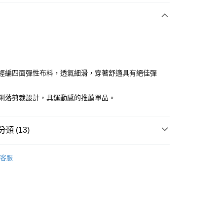
付款
嚴選經編四面彈性布料，透氣細滑，穿著舒適具有絕佳彈
韓版俐落剪裁設計，具運動感的推薦單品。
分期
你分期使用說明】
享後付
類 (13)
由台灣大哥大提供，台灣大哥大用戶可立即使用無須另外申請。
式選擇「大哥付你分期」，訂單成立後會自動跳轉到大哥付的交易
證手機門號後，選擇欲分期的期數、繳款截止日，確認付款後即
sportif
男裝 | 外套
FTEE先享後付」】
。
客服
先享後付是「在收到商品之後才付款」的支付方式。 讓您購物簡單
sportif
准額度、可分期數及費用金額請依後續交易確認頁面所載為準。
📍2026春夏新品上市
心！
立30分鐘內，如未前往確認交易或遇審核未通過，訂單將自動取
：不需註冊會員、不需綁卡、不需儲值。
sportif
🔥外套專區
「轉專審核」未通過狀況，表示未達大哥付你分期系統評分，恕
：只要手機號碼，簡訊認證，即可結帳。
評估內容。
：先確認商品／服務後，再付款。
sportif
專業運動｜運動生活
式說明】
付款
項不併入電信帳單，「大哥付你分期」於每月結算日後寄送繳費提
EE先享後付」結帳流程】
sportif
📍網路獨家最低6折起
方式選擇「AFTEE先享後付」後，將跳轉至「AFTEE先享後