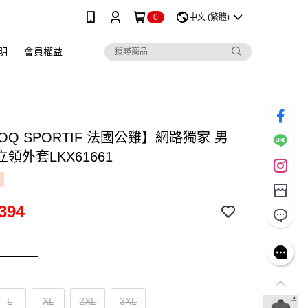
0
中文 (繁體)
明
會員權益
COQ SPORTIF 法國公雞】網路獨家 男
領外套LKX61661
394
L
XL
2XL
3XL