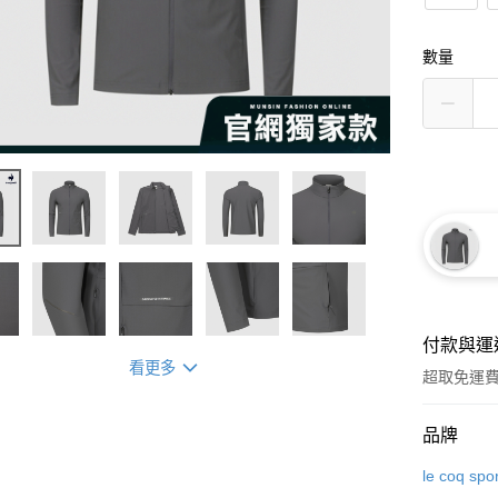
數量
付款與運
看更多
超取免運
付款方式
品牌
信用卡一
le coq spor