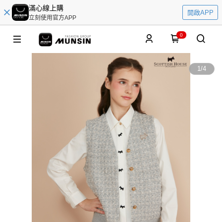
滿心線上購
開啟APP
立刻使用官方APP
0
1
/
4