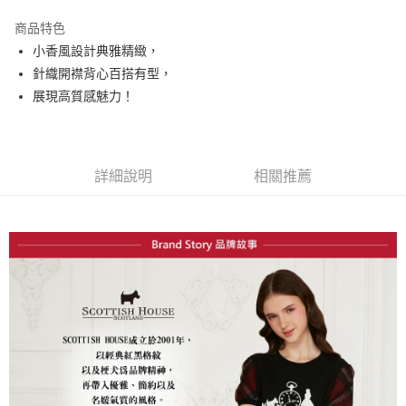
街口支付
商品特色
悠遊付
小香風設計典雅精緻，
大哥付你分期
針織開襟背心百搭有型，
相關說明
展現高質感魅力！
【大哥付你分期使用說明】
AFTEE先享後付
1.本服務由台灣大哥大提供，台灣大哥大用戶可立即使用無須另外申請。
2.付款方式選擇「大哥付你分期」，訂單成立後會自動跳轉到大哥付的交易
相關說明
流程，驗證手機門號後，選擇欲分期的期數、繳款截止日，確認付款後即完
【關於「AFTEE先享後付」】
詳細說明
相關推薦
成交易。
ATM付款
AFTEE先享後付是「在收到商品之後才付款」的支付方式。 讓您購物簡單
3.實際核准額度、可分期數及費用金額請依後續交易確認頁面所載為準。
便利好安心！
4.訂單成立30分鐘內，如未前往確認交易或遇審核未通過，訂單將自動取
１．簡單：不需註冊會員、不需綁卡、不需儲值。
運送方式
消。如遇「轉專審核」未通過狀況，表示未達大哥付你分期系統評分，恕無
２．便利：只要手機號碼，簡訊認證，即可結帳。
法說明評估內容。
３．安心：先確認商品／服務後，再付款。
全家取貨付款
【繳款方式說明】
1.分期款項不併入電信帳單，「大哥付你分期」於每月結算日後寄送繳費提
免運費
【「AFTEE先享後付」結帳流程】
醒簡訊。
１．於結帳方式選擇「AFTEE先享後付」後，將跳轉至「AFTEE先享後付」
2.透過簡訊連結打開帳單後，可選擇「超商條碼／台灣大直營門市／銀行轉
付款後全家取貨
結帳頁面，進行簡訊認證並確認金額後，即可完成結帳。
帳／街口支付／iPASS MONEY」等通路繳費。
２．訂單成立數日內，您將收到繳費通知簡訊。
免運費
３．收到繳費通知簡訊後14天內，點擊此簡訊中的連結，可透過四大超商／
【注意事項】
ATM／網路銀行／等多元方式進行付款，方視為交易完成。
萊爾富取貨付款
1.本服務係由「台灣大哥大股份有限公司」（以下簡稱本公司）所提供，讓
※ 請注意：結帳手續完成當下不需立刻繳費，但若您需要取消訂單，請聯絡
用戶於交易時，得透過本服務購買商品或服務，並由商店將買賣／分期付款
免運費
購買商品的店家。未經商家同意取消之訂單仍視為有效，需透過AFTEE先享