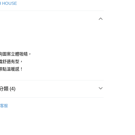
次付款
H HOUSE
付款
狗圖案立體吸睛，
織舒適有型，
帶點溫暖感！
分期
你分期使用說明】
享後付
類 (4)
由台灣大哥大提供，台灣大哥大用戶可立即使用無須另外申請。
式選擇「大哥付你分期」，訂單成立後會自動跳轉到大哥付的交易
證手機門號後，選擇欲分期的期數、繳款截止日，確認付款後即
ISH HOUSE
上衣｜針織
FTEE先享後付」】
。
客服
先享後付是「在收到商品之後才付款」的支付方式。 讓您購物簡單
准額度、可分期數及費用金額請依後續交易確認頁面所載為準。
上衣
短袖T恤
心！
立30分鐘內，如未前往確認交易或遇審核未通過，訂單將自動取
：不需註冊會員、不需綁卡、不需儲值。
上衣
針織衫/毛衣
「轉專審核」未通過狀況，表示未達大哥付你分期系統評分，恕
：只要手機號碼，簡訊認證，即可結帳。
評估內容。
：先確認商品／服務後，再付款。
ISH HOUSE
😍 25秋冬單品
式說明】