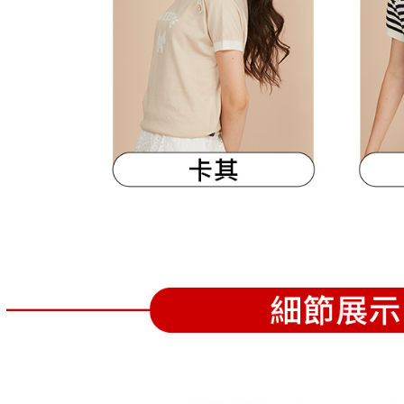
離島宅配
５．嚴禁
免運費
形，恩沛
動。