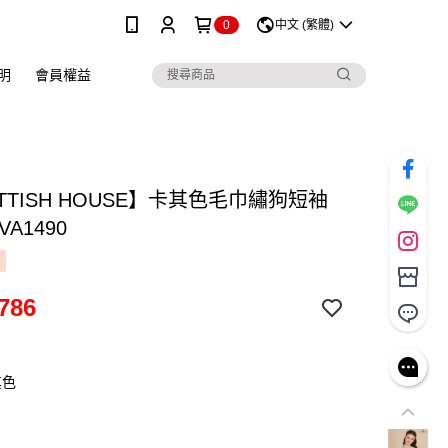
0
中文 (繁體)
明
會員權益
TTISH HOUSE】卡其色毛巾繡狗短袖
VA1490
786
其色