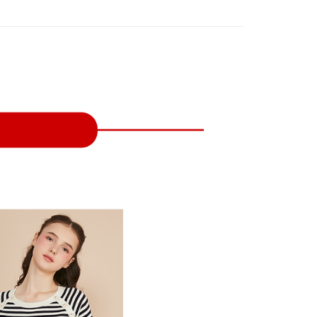
付款
項不併入電信帳單，「大哥付你分期」於每月結算日後寄送繳費提
EE先享後付」結帳流程】
方式選擇「AFTEE先享後付」後，將跳轉至「AFTEE先享後
訊連結打開帳單後，可選擇「超商條碼／台灣大直營門市／銀行轉
頁面，進行簡訊認證並確認金額後，即可完成結帳。
付／iPASS MONEY」等通路繳費。
家取貨
成立數日內，您將收到繳費通知簡訊。
費通知簡訊後14天內，點擊此簡訊中的連結，可透過四大超商
項】
網路銀行／等多元方式進行付款，方視為交易完成。
係由「台灣大哥大股份有限公司」（以下簡稱本公司）所提供，讓
：結帳手續完成當下不需立刻繳費，但若您需要取消訂單，請聯
貨付款
易時，得透過本服務購買商品或服務，並由商店將買賣／分期付
的店家。未經商家同意取消之訂單仍視為有效，需透過AFTEE
金債權讓與本公司後，依約使用本公司帳單繳交帳款。
繳納相關費用。
意付款使用「大哥付你分期」之契約關係目的，商店將以您的個人
否成功請以「AFTEE先享後付 」之結帳頁面顯示為準，若有關於
含姓名、電話或地址）提供予台灣大哥大進項蒐集、處理及利
功／繳費後需取消欲退款等相關疑問，請聯繫「AFTEE先享後
爾富取貨
公司與您本人進行分期帳單所需資料之確認、核對及更正。
援中心」
https://netprotections.freshdesk.com/support/home
戶服務條款，請詳閱以下連結：
https://oppay.tw/userRule
項】
付款
恩沛科技股份有限公司提供之「AFTEE先享後付」服務完成之
依本服務之必要範圍內提供個人資料，並將交易相關給付款項請
讓予恩沛科技股份有限公司。
個人資料處理事宜，請瀏覽以下網址：
1取貨
ee.tw/terms/#terms3
年的使用者請事先徵得法定代理人或監護人之同意方可使用
E先享後付」，若未經同意申辦者引起之損失，本公司不負相關責
AFTEE先享後付」時，將依據個別帳號之用戶狀況，依本公司
核予不同之上限額度；若仍有額度不足之情形，本公司將視審查
用戶進行身份認證。