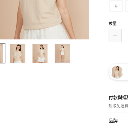
S
數量
付款與運
超取免運
付款方式
品牌