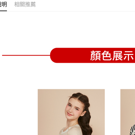
全家取貨
1.分期款
【「AFT
說明
相關推薦
醒簡訊。
免運費
１．於結帳
2.透過簡
付」結帳
帳／街口支
付款後全
２．訂單
３．收到繳
免運費
【注意事
／ATM／
1.本服務
※ 請注意
萊爾富取
用戶於交
絡購買商品
款買賣價
先享後付
免運費
2.基於同
※ 交易是
資料（包
是否繳費成
付款後萊
用，由本
付客戶支
免運費
3.完整用
【注意事
7-11取貨
１．透過由
交易，需
免運費
求債權轉
２．關於
付款後7-1
https://aft
免運費
３．未成
「AFTE
宅配
任。
４．使用「
免運費
即時審查
結果請求