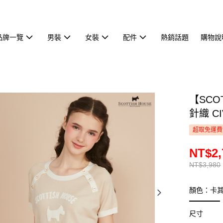
品牌一覽
男裝
女裝
配件
熱銷話題
購物說
【SCO
針織 CI
超取免運費
NT$2,
NT$3,980
顏色：卡
尺寸