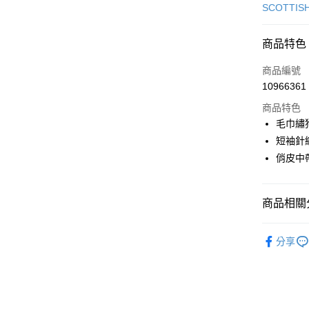
信用卡一
SCOTTIS
超商取貨
商品特色
LINE Pay
商品編號
Apple Pay
10966361
商品特色
街口支付
毛巾繡
悠遊付
短袖針
俏皮中
大哥付你
相關說明
【大哥付
AFTEE先
商品相關分
1.本服務
2.付款方
相關說明
流程，驗
🎀 SCOTT
【關於「A
ATM付款
完成交易
分享
AFTEE
▶女裝
3.實際核
便利好安
4.訂單成
１．簡單
▶女裝
消。如遇
２．便利
運送方式
無法說明
３．安心
🎀 SCOTT
【繳款方