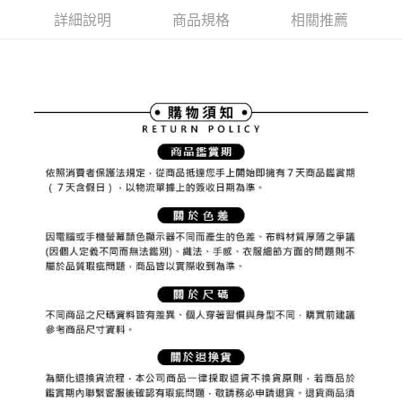
ATM付款
AFTEE先享後付是「在收到商品之後才付款」的支付方式。 讓您購物簡單
3.實際核准額度、可分期數及費用金額請依後續交易確認頁面所載為準。
詳細說明
商品規格
相關推薦
便利好安心！
4.訂單成立30分鐘內，如未前往確認交易或遇審核未通過，訂單將自動取
１．簡單：不需註冊會員、不需綁卡、不需儲值。
運送方式
消。如遇「轉專審核」未通過狀況，表示未達大哥付你分期系統評分，恕無
２．便利：只要手機號碼，簡訊認證，即可結帳。
法說明評估內容。
３．安心：先確認商品／服務後，再付款。
全家取貨付款
【繳款方式說明】
1.分期款項不併入電信帳單，「大哥付你分期」於每月結算日後寄送繳費提
免運費
【「AFTEE先享後付」結帳流程】
醒簡訊。
１．於結帳方式選擇「AFTEE先享後付」後，將跳轉至「AFTEE先享後付」
2.透過簡訊連結打開帳單後，可選擇「超商條碼／台灣大直營門市／銀行轉
付款後全家取貨
結帳頁面，進行簡訊認證並確認金額後，即可完成結帳。
帳／街口支付／iPASS MONEY」等通路繳費。
２．訂單成立數日內，您將收到繳費通知簡訊。
免運費
３．收到繳費通知簡訊後14天內，點擊此簡訊中的連結，可透過四大超商／
【注意事項】
ATM／網路銀行／等多元方式進行付款，方視為交易完成。
萊爾富取貨付款
1.本服務係由「台灣大哥大股份有限公司」（以下簡稱本公司）所提供，讓
※ 請注意：結帳手續完成當下不需立刻繳費，但若您需要取消訂單，請聯絡
用戶於交易時，得透過本服務購買商品或服務，並由商店將買賣／分期付款
免運費
購買商品的店家。未經商家同意取消之訂單仍視為有效，需透過AFTEE先享
買賣價金債權讓與本公司後，依約使用本公司帳單繳交帳款。
後付繳納相關費用。
2.基於同意付款使用「大哥付你分期」之契約關係目的，商店將以您的個人
付款後萊爾富取貨
※ 交易是否成功請以「AFTEE先享後付 」之結帳頁面顯示為準，若有關於
資料（包含姓名、電話或地址）提供予台灣大哥大進項蒐集、處理及利用，
是否繳費成功／繳費後需取消欲退款等相關疑問，請聯繫「AFTEE先享後付
免運費
由本公司與您本人進行分期帳單所需資料之確認、核對及更正。
客戶支援中心」
https://netprotections.freshdesk.com/support/home
3.完整用戶服務條款，請詳閱以下連結：
https://oppay.tw/userRule
7-11取貨付款
【注意事項】
１．透過由恩沛科技股份有限公司提供之「AFTEE先享後付」服務完成之交
免運費
易，需依本服務之必要範圍內提供個人資料，並將交易相關給付款項請求債
權轉讓予恩沛科技股份有限公司。
付款後7-11取貨
２．關於個人資料處理事宜，請瀏覽以下網址：
免運費
https://aftee.tw/terms/#terms3