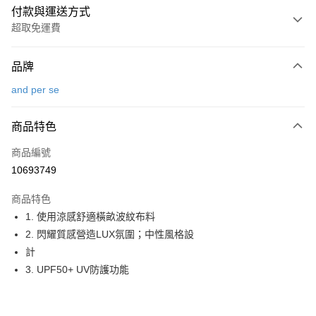
付款與運送方式
超取免運費
付款方式
品牌
信用卡一次付款
and per se
超商取貨付款
商品特色
LINE Pay
商品編號
Apple Pay
10693749
街口支付
商品特色
悠遊付
1. 使用涼感舒適橫畝波紋布料
大哥付你分期
2. 閃耀質感營造LUX氛圍；中性風格設
相關說明
計
【大哥付你分期使用說明】
3. UPF50+ UV防護功能
AFTEE先享後付
1.本服務由台灣大哥大提供，台灣大哥大用戶可立即使用無須另外申請。
2.付款方式選擇「大哥付你分期」，訂單成立後會自動跳轉到大哥付的交易
相關說明
流程，驗證手機門號後，選擇欲分期的期數、繳款截止日，確認付款後即完
【關於「AFTEE先享後付」】
成交易。