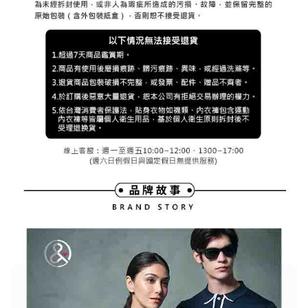
３．未成年的使用者請事先徵得法定代理人或監護人之同意方可使用
宅配
「AFTEE先享後付」，若未經同意申辦者引起之損失，本公司不負相關責
任。
免運費
４．使用「AFTEE先享後付」時，將依據個別帳號之用戶狀況，依本公司即
時審查核予不同之上限額度；若仍有額度不足之情形，本公司將視審查結果
離島宅配
請求用戶進行身份認證。
免運費
５．嚴禁一人註冊多個帳號或使用他人資訊註冊。若發現惡意使用之情形，
恩沛科技股份有限公司將有權停止該用戶之使用額度並採取法律行動。