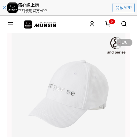
滿心線上購
開啟APP
立刻使用官方APP
0
1
/
6