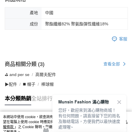
產地
中國
成份
聚酯纖維82% 聚氨酯彈性纖維18%
客服
商品相關分類 (3)
查看全部
⛳️ and per se
高爾夫配件
▶配件
◼️ 帽子
棒球帽
本分類熱銷
全站排行
Munsin Fashion 滿心購物
您好，歡迎來到滿心購物商城！
有任何問題，請直接留下您的姓名
本網站中使用 cookie，欲查詢有關本網站使用 cookie 方式之詳情，及若您不希
及聯絡電話，方便我們以最快速度
熱門標籤
望在電腦上使用 cookie 時應如何變更電腦的 cookie 設定，請參閱本網站「
隱私
處理喔~
權條款
」之 Cookie 聲明。您繼續使用本網站即表示您同意本公司得按本網站使