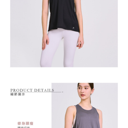
付款後萊爾富取貨
※ 交易是否成功請以「AFTEE先享後付 」之結帳頁面顯示為準，若有關於
資料（包含姓名、電話或地址）提供予台灣大哥大進項蒐集、處理及利用，
是否繳費成功／繳費後需取消欲退款等相關疑問，請聯繫「AFTEE先享後付
免運費
由本公司與您本人進行分期帳單所需資料之確認、核對及更正。
客戶支援中心」
https://netprotections.freshdesk.com/support/home
3.完整用戶服務條款，請詳閱以下連結：
https://oppay.tw/userRule
7-11取貨付款
【注意事項】
１．透過由恩沛科技股份有限公司提供之「AFTEE先享後付」服務完成之交
免運費
易，需依本服務之必要範圍內提供個人資料，並將交易相關給付款項請求債
權轉讓予恩沛科技股份有限公司。
付款後7-11取貨
２．關於個人資料處理事宜，請瀏覽以下網址：
免運費
https://aftee.tw/terms/#terms3
３．未成年的使用者請事先徵得法定代理人或監護人之同意方可使用
宅配
「AFTEE先享後付」，若未經同意申辦者引起之損失，本公司不負相關責
任。
免運費
４．使用「AFTEE先享後付」時，將依據個別帳號之用戶狀況，依本公司即
時審查核予不同之上限額度；若仍有額度不足之情形，本公司將視審查結果
離島宅配
請求用戶進行身份認證。
免運費
５．嚴禁一人註冊多個帳號或使用他人資訊註冊。若發現惡意使用之情形，
恩沛科技股份有限公司將有權停止該用戶之使用額度並採取法律行動。