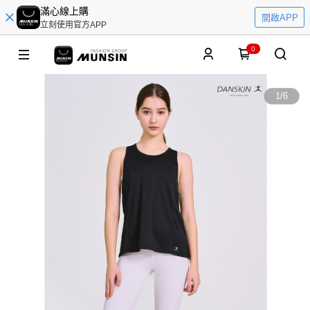
滿心線上購
開啟APP
立刻使用官方APP
0
1
/
6