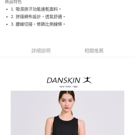
商品特色
悠遊付
1. 吸濕排汗功能速乾面料。
大哥付你分期
2. 拼接網布設計，透氣舒適。
相關說明
3. 腰線切接，修飾比例線條。
【大哥付你分期使用說明】
AFTEE先享後付
1.本服務由台灣大哥大提供，台灣大哥大用戶可立即使用無須另外申請。
2.付款方式選擇「大哥付你分期」，訂單成立後會自動跳轉到大哥付的交易
相關說明
流程，驗證手機門號後，選擇欲分期的期數、繳款截止日，確認付款後即完
【關於「AFTEE先享後付」】
詳細說明
相關推薦
成交易。
ATM付款
AFTEE先享後付是「在收到商品之後才付款」的支付方式。 讓您購物簡單
3.實際核准額度、可分期數及費用金額請依後續交易確認頁面所載為準。
便利好安心！
4.訂單成立30分鐘內，如未前往確認交易或遇審核未通過，訂單將自動取
１．簡單：不需註冊會員、不需綁卡、不需儲值。
運送方式
消。如遇「轉專審核」未通過狀況，表示未達大哥付你分期系統評分，恕無
２．便利：只要手機號碼，簡訊認證，即可結帳。
法說明評估內容。
３．安心：先確認商品／服務後，再付款。
全家取貨付款
【繳款方式說明】
1.分期款項不併入電信帳單，「大哥付你分期」於每月結算日後寄送繳費提
免運費
【「AFTEE先享後付」結帳流程】
醒簡訊。
１．於結帳方式選擇「AFTEE先享後付」後，將跳轉至「AFTEE先享後付」
2.透過簡訊連結打開帳單後，可選擇「超商條碼／台灣大直營門市／銀行轉
付款後全家取貨
結帳頁面，進行簡訊認證並確認金額後，即可完成結帳。
帳／街口支付／iPASS MONEY」等通路繳費。
２．訂單成立數日內，您將收到繳費通知簡訊。
免運費
３．收到繳費通知簡訊後14天內，點擊此簡訊中的連結，可透過四大超商／
【注意事項】
ATM／網路銀行／等多元方式進行付款，方視為交易完成。
萊爾富取貨付款
1.本服務係由「台灣大哥大股份有限公司」（以下簡稱本公司）所提供，讓
※ 請注意：結帳手續完成當下不需立刻繳費，但若您需要取消訂單，請聯絡
用戶於交易時，得透過本服務購買商品或服務，並由商店將買賣／分期付款
免運費
購買商品的店家。未經商家同意取消之訂單仍視為有效，需透過AFTEE先享
買賣價金債權讓與本公司後，依約使用本公司帳單繳交帳款。
後付繳納相關費用。
2.基於同意付款使用「大哥付你分期」之契約關係目的，商店將以您的個人