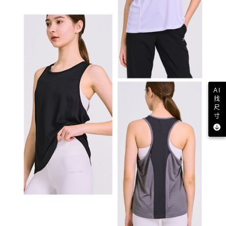
AI
找
尺
寸