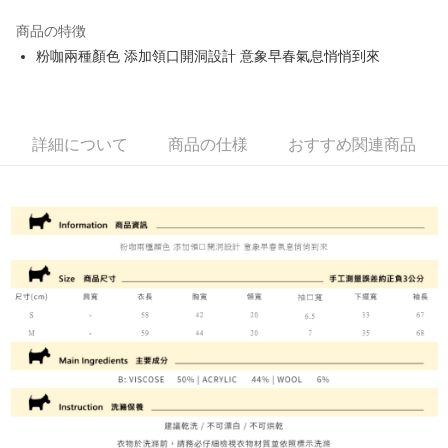
JKOPAY
商品の特徴
Easy Wallet
粉咖兩種顏色 添加領口開洞設計 意象早春氣息悄悄到來
OP Pay Later
説明
【OP Pay Later 使用説明】
AFTEE代金後払い
1. 本サービスは台湾大哥大によって提供され、台湾大哥大のユーザーは追
詳細について
商品の仕様
おすすめ関連商品
加の申請なしで即時に利用可能です。
説明
2. 支払い方法で「OP Pay Later」を選択すると、注文が成立した後に自動
一、 AFTEE代金後払いについて
的に OP Pay Later の取引プロセスに移行し、携帯番号を確認後、分割払
ATM払い
1.お支払い方法でAFTEE代金後払いを選択すると、携帯電話認証ウィンド
いの回数や支払い期限を選択し、支払いを確認すると取引が完了します。
ウが表示されます。
3. 実際の承認額、分割回数および費用については、後続の取引確認ページ
2.SMSで認証してお支払い手続を進めてください。
配送方法
を基準とします。
3.注文するときのお支払いは不要です。商品はご指定の住所に配送されま
4. 注文成立後30分以内に確認取引を行わない場合や審査が通過しない場
す。
全家取貨付款
合、注文は自動的にキャンセルされます。「転専審査」に未通過の状況が
4.ご注文が完了すると、携帯に支払い通知のSMSが届きます。アプリ会員
発生した場合は、システムの評価基準に達していないことを意味し、評価
送料無料
の場合は、AFTEE アプリプッシュ通知が届きます。
内容についての説明はいたしかねます。
5.商品受け取り時のお支払いは不要です。商品を確かめてから、SMSまた
付款後全家取貨
はアプリの通知に従って、4大コンビニ、またはATM/オンラインバンキン
グでお支払いください。
送料無料
【支払い方法の説明】
1. 分割払いの金額は電信請求書に統合されず、「OP Pay Later」は毎月の
代金納付期限は最短で 14 日以内ですので、ご注意ください。AFTEE アプ
萊爾富取貨付款
締め日後に支払いリマインダーのSMSを送信します。
リをダウンロードして AFTEE 会員になるとお支払い期限を最長 45 日以内
2. SMSのリンクを通じて請求書を開いた後、「コンビニバーコード／台湾
送料無料
まで延長できます。
大直営店舗／銀行振込／街口支払い／iPASS MONEY」などのチャネルで