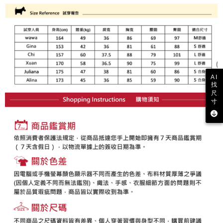
支払いを選択できます。
付款後萊爾富取貨
お支払期限は、ショップが請求した期日と、AFTEEで延長できる日数をも
とに計算されます。AFTEEで注文すると、商品を受け取るまで支払い期限
送料無料
【注意事項】
を延長できますが、商品を期限内に受け取れない場合があります（例：予
1. 本サービスは「台湾大哥大株式会社」（以下「当社」といいます）によ
約商品や商品到着日が比較的遅い商品）。そのため、商品到着の有無に関
7-11取貨付款
って提供され、ユーザーが取引時に本サービスを通じて商品やサービスを
わらず、AFTEEで指定された期限内にお支払いください。
購入できるようにし、店舗が売買／分割払い売買の債権を当社に譲渡した
送料無料
後、契約に基づいて当社の請求書で帳款を支払うことになります。
二、支払い限度額
2. 「OP Pay Later」を利用する契約関係の目的から、店舗はあなたの個人
付款後7-11取貨
1.初回 AFTEEを ご利用の際に、認証結果及び当社の審査の結果に基づ
AI
情報（名前、電話または住所を含む）を台湾大哥大に提供し、収集、処理
き、限度額が設定されます。
找
送料無料
および利用するために、当社があなた本人と分割請求書に必要な情報の確
2.決済金額は最低NT$20です。
尺
認、照合および修正を行います。
寸
3.現在、台湾の会員のみご利用いただけます。
宅配
3. 完全なユーザーサービス規約については、以下のリンクを参照してくだ
さい：
https://oppay.tw/userRule
三、利用規約「AFTEE代金後払い」（以下当サービスという）はネットプ
送料無料
ロテクションズ（以下 AFTEE という）が提供し、AFTEEが代金を徴収し
ます。当サービスご利用の際に提供しなければならない個人情報（注文者
離島宅配
の氏名、電話番号、受取人の氏名、電話番号、受取人住所を含むがこれに
送料無料
限らない）は、AFTEEに渡され当サービスで必要な範囲内で利用されま
す。AFTEEの個人情報の収集、処理、利用について、詳細はAFTEE公式ホ
ームページの『個人情報の収集、処理及び利用に関する声明』をご参照く
ださい（
https://aftee.tw/privacypolicy/
）。
AFTEEの初回ご利用の際に、審査を通過すれば、最高額がNT$10,000にな
ります。支払い期限を過ぎた場合、その金額に基づいて年利20%の遅延滞
納金が加算されます。未成年の利用者は、事前に法定代理人または後見人