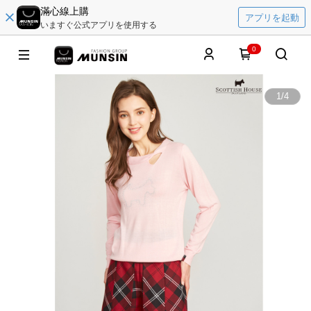
滿心線上購
アプリを起動
いますぐ公式アプリを使用する
0
1
/
4