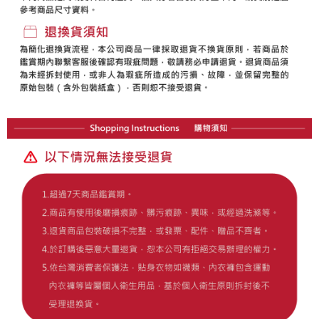
の同意を得ればAFTEEをご利用いただけます。
個人情報の処理、利用について疑問がある、または関連する法律の権利を
行使したい場合は、ネットプロテクションズ
cs_tw@netprotections.co.jp
にご連絡ください。上記に示した個人情報を、必要な購入注文書とあわせ
てAFTEEにご提供いただく、またはAFTEEにあなたの個人情報の収集、処
理、利用を許可することににご同意いただけない場合は、当サービスを選
択しないでください。