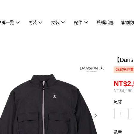
品牌一覽
男裝
女裝
配件
熱銷話題
購物說
【Dan
超取免運費
NT$2,
NT$4,290
尺寸
L
數量