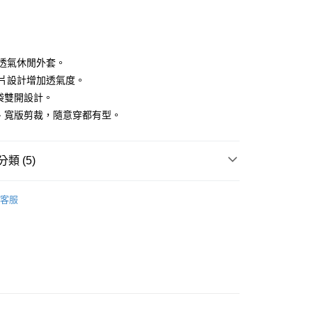
薄透氣休閒外套。
後活片設計增加透氣度。
口袋雙開設計。
分期
肩、寬版剪裁，隨意穿都有型。
你分期使用說明】
享後付
由台灣大哥大提供，台灣大哥大用戶可立即使用無須另外申請。
式選擇「大哥付你分期」，訂單成立後會自動跳轉到大哥付的交易
類 (5)
證手機門號後，選擇欲分期的期數、繳款截止日，確認付款後即
FTEE先享後付」】
。
先享後付是「在收到商品之後才付款」的支付方式。 讓您購物簡單
IN
外套
准額度、可分期數及費用金額請依後續交易確認頁面所載為準。
心！
客服
立30分鐘內，如未前往確認交易或遇審核未通過，訂單將自動取
：不需註冊會員、不需綁卡、不需儲值。
IN
🔸外搭推薦｜防風透氣 律動隨行
「轉專審核」未通過狀況，表示未達大哥付你分期系統評分，恕
：只要手機號碼，簡訊認證，即可結帳。
評估內容。
IN
：先確認商品／服務後，再付款。
🌟限時6折
式說明】
付款
項不併入電信帳單，「大哥付你分期」於每月結算日後寄送繳費提
外搭
外套
EE先享後付」結帳流程】
方式選擇「AFTEE先享後付」後，將跳轉至「AFTEE先享後
選｜精選3折起
🤸‍♀️DANSKIN ｜限量3折起
限量6折
訊連結打開帳單後，可選擇「超商條碼／台灣大直營門市／銀行轉
頁面，進行簡訊認證並確認金額後，即可完成結帳。
付／iPASS MONEY」等通路繳費。
家取貨
成立數日內，您將收到繳費通知簡訊。
費通知簡訊後14天內，點擊此簡訊中的連結，可透過四大超商