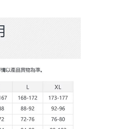
項】
網路銀行／等多元方式進行付款，方視為交易完成。
係由「台灣大哥大股份有限公司」（以下簡稱本公司）所提供，讓
：結帳手續完成當下不需立刻繳費，但若您需要取消訂單，請聯
貨付款
易時，得透過本服務購買商品或服務，並由商店將買賣／分期付
的店家。未經商家同意取消之訂單仍視為有效，需透過AFTEE
金債權讓與本公司後，依約使用本公司帳單繳交帳款。
繳納相關費用。
意付款使用「大哥付你分期」之契約關係目的，商店將以您的個人
否成功請以「AFTEE先享後付 」之結帳頁面顯示為準，若有關於
含姓名、電話或地址）提供予台灣大哥大進項蒐集、處理及利
功／繳費後需取消欲退款等相關疑問，請聯繫「AFTEE先享後
爾富取貨
公司與您本人進行分期帳單所需資料之確認、核對及更正。
援中心」
https://netprotections.freshdesk.com/support/home
戶服務條款，請詳閱以下連結：
https://oppay.tw/userRule
項】
付款
恩沛科技股份有限公司提供之「AFTEE先享後付」服務完成之
依本服務之必要範圍內提供個人資料，並將交易相關給付款項請
讓予恩沛科技股份有限公司。
個人資料處理事宜，請瀏覽以下網址：
1取貨
ee.tw/terms/#terms3
年的使用者請事先徵得法定代理人或監護人之同意方可使用
E先享後付」，若未經同意申辦者引起之損失，本公司不負相關責
AFTEE先享後付」時，將依據個別帳號之用戶狀況，依本公司
核予不同之上限額度；若仍有額度不足之情形，本公司將視審查
用戶進行身份認證。
一人註冊多個帳號或使用他人資訊註冊。若發現惡意使用之情
科技股份有限公司將有權停止該用戶之使用額度並採取法律行