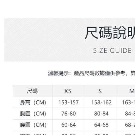
免運費
【注意事
／ATM／
1.本服務
※ 請注意
萊爾富取
用戶於交
絡購買商品
款買賣價
先享後付
免運費
2.基於同
※ 交易是
資料（包
是否繳費成
付款後萊
用，由本
付客戶支
免運費
3.完整用
【注意事
7-11取貨
１．透過由
交易，需
免運費
求債權轉
２．關於
付款後7-1
https://aft
免運費
３．未成
「AFTE
宅配
任。
４．使用「
免運費
即時審查
結果請求
離島宅配
５．嚴禁
免運費
形，恩沛
動。