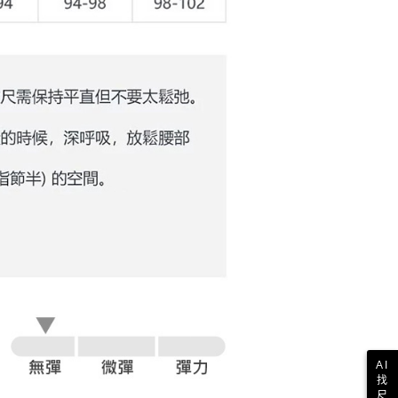
AI
找
尺