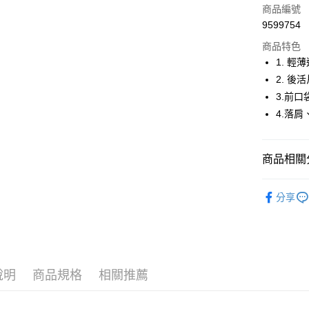
商品編號
Apple Pay
9599754
商品特色
街口支付
1. 輕
悠遊付
2. 
3.前
大哥付你
4.落
相關說明
【大哥付
AFTEE先
1.本服務
2.付款方
相關說明
商品相關分
流程，驗
【關於「A
ATM付款
完成交易
AFTEE
🤸 DANSK
3.實際核
便利好安
分享
4.訂單成
１．簡單
🤸 DANSK
消。如遇
２．便利
運送方式
無法說明
🤸 DANSK
３．安心
【繳款方
全家取貨
1.分期款
▶女裝
【「AFT
醒簡訊。
免運費
１．於結帳
說明
商品規格
相關推薦
📍本月精
2.透過簡
付」結帳
帳／街口支
付款後全
２．訂單
３．收到繳