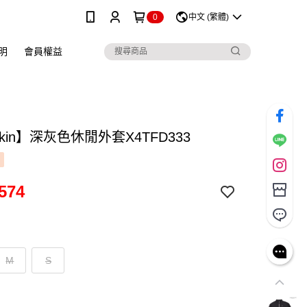
0
中文 (繁體)
明
會員權益
skin】深灰色休閒外套X4TFD333
574
M
S