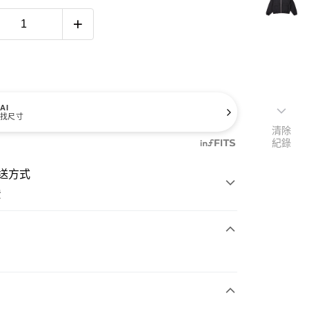
AI
找尺寸
清除
紀錄
送方式
費
次付款
付款