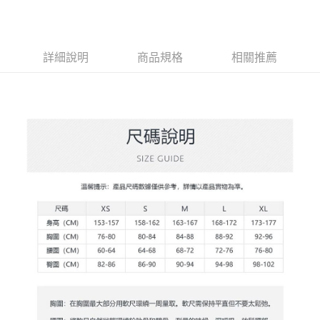
AFTEE先享後付
1.本服務由台灣大哥大提供，台灣大哥大用戶可立即使用無須另外申請。
2.付款方式選擇「大哥付你分期」，訂單成立後會自動跳轉到大哥付的交易
相關說明
流程，驗證手機門號後，選擇欲分期的期數、繳款截止日，確認付款後即完
【關於「AFTEE先享後付」】
成交易。
ATM付款
AFTEE先享後付是「在收到商品之後才付款」的支付方式。 讓您購物簡單
3.實際核准額度、可分期數及費用金額請依後續交易確認頁面所載為準。
詳細說明
商品規格
相關推薦
便利好安心！
4.訂單成立30分鐘內，如未前往確認交易或遇審核未通過，訂單將自動取
１．簡單：不需註冊會員、不需綁卡、不需儲值。
運送方式
消。如遇「轉專審核」未通過狀況，表示未達大哥付你分期系統評分，恕無
２．便利：只要手機號碼，簡訊認證，即可結帳。
法說明評估內容。
３．安心：先確認商品／服務後，再付款。
全家取貨付款
【繳款方式說明】
1.分期款項不併入電信帳單，「大哥付你分期」於每月結算日後寄送繳費提
免運費
【「AFTEE先享後付」結帳流程】
醒簡訊。
１．於結帳方式選擇「AFTEE先享後付」後，將跳轉至「AFTEE先享後付」
2.透過簡訊連結打開帳單後，可選擇「超商條碼／台灣大直營門市／銀行轉
付款後全家取貨
結帳頁面，進行簡訊認證並確認金額後，即可完成結帳。
帳／街口支付／iPASS MONEY」等通路繳費。
２．訂單成立數日內，您將收到繳費通知簡訊。
免運費
３．收到繳費通知簡訊後14天內，點擊此簡訊中的連結，可透過四大超商／
【注意事項】
ATM／網路銀行／等多元方式進行付款，方視為交易完成。
萊爾富取貨付款
1.本服務係由「台灣大哥大股份有限公司」（以下簡稱本公司）所提供，讓
※ 請注意：結帳手續完成當下不需立刻繳費，但若您需要取消訂單，請聯絡
用戶於交易時，得透過本服務購買商品或服務，並由商店將買賣／分期付款
免運費
購買商品的店家。未經商家同意取消之訂單仍視為有效，需透過AFTEE先享
買賣價金債權讓與本公司後，依約使用本公司帳單繳交帳款。
後付繳納相關費用。
2.基於同意付款使用「大哥付你分期」之契約關係目的，商店將以您的個人
付款後萊爾富取貨
※ 交易是否成功請以「AFTEE先享後付 」之結帳頁面顯示為準，若有關於
資料（包含姓名、電話或地址）提供予台灣大哥大進項蒐集、處理及利用，
是否繳費成功／繳費後需取消欲退款等相關疑問，請聯繫「AFTEE先享後付
免運費
由本公司與您本人進行分期帳單所需資料之確認、核對及更正。
客戶支援中心」
https://netprotections.freshdesk.com/support/home
3.完整用戶服務條款，請詳閱以下連結：
https://oppay.tw/userRule
7-11取貨付款
【注意事項】
１．透過由恩沛科技股份有限公司提供之「AFTEE先享後付」服務完成之交
免運費
易，需依本服務之必要範圍內提供個人資料，並將交易相關給付款項請求債