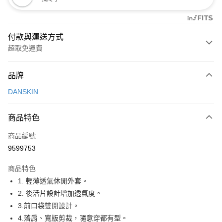
付款與運送方式
超取免運費
付款方式
品牌
信用卡一次付款
DANSKIN
超商取貨付款
商品特色
LINE Pay
商品編號
Apple Pay
9599753
街口支付
商品特色
悠遊付
1. 輕薄透氣休閒外套。
大哥付你分期
2. 後活片設計增加透氣度。
相關說明
3.前口袋雙開設計。
【大哥付你分期使用說明】
4.落肩、寬版剪裁，隨意穿都有型。