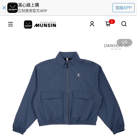
滿心線上購
開啟APP
立刻使用官方APP
0
1
/
9