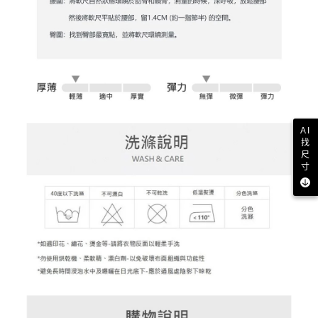
權轉讓予恩沛科技股份有限公司。
付款後7-11取貨
２．關於個人資料處理事宜，請瀏覽以下網址：
免運費
https://aftee.tw/terms/#terms3
３．未成年的使用者請事先徵得法定代理人或監護人之同意方可使用
宅配
「AFTEE先享後付」，若未經同意申辦者引起之損失，本公司不負相關責
任。
免運費
４．使用「AFTEE先享後付」時，將依據個別帳號之用戶狀況，依本公司即
時審查核予不同之上限額度；若仍有額度不足之情形，本公司將視審查結果
離島宅配
請求用戶進行身份認證。
免運費
５．嚴禁一人註冊多個帳號或使用他人資訊註冊。若發現惡意使用之情形，
AI
恩沛科技股份有限公司將有權停止該用戶之使用額度並採取法律行動。
找
尺
寸