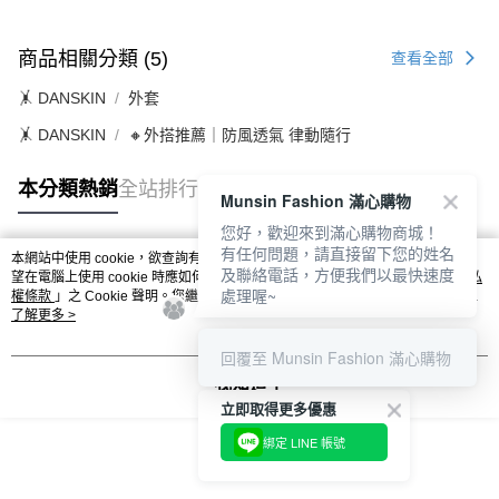
商品相關分類 (5)
查看全部
🤸 DANSKIN
外套
🤸 DANSKIN
🔸外搭推薦｜防風透氣 律動隨行
本分類熱銷
全站排行
Munsin Fashion 滿心購物
您好，歡迎來到滿心購物商城！
有任何問題，請直接留下您的姓名
本網站中使用 cookie，欲查詢有關本網站使用 cookie 方式之詳情，及若您不希
及聯絡電話，方便我們以最快速度
熱門標籤
望在電腦上使用 cookie 時應如何變更電腦的 cookie 設定，請參閱本網站「
隱私
處理喔~
權條款
」之 Cookie 聲明。您繼續使用本網站即表示您同意本公司得按本網站使
用條款之 Cookie 聲明使用 cookie。
了解更多 >
回覆至 Munsin Fashion 滿心購物
我知道了
立即取得更多優惠
綁定 LINE 帳號