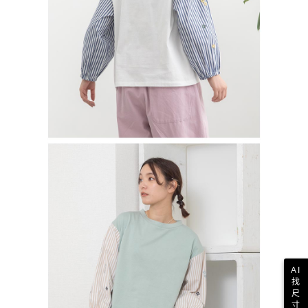
AI
找
尺
寸