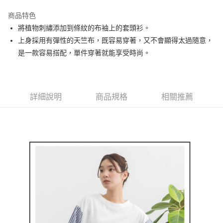
街口支付
商品特色
悠遊付
將植物刺繡添加到條紋的布袖上的套頭衫。
大哥付你分期
上身採用有彈性的天竺布，既容易穿著，又不會顯得太過隨意，
相關說明
是一款容易搭配，單件穿著就能享受時尚。
【大哥付你分期使用說明】
AFTEE先享後付
1.本服務由台灣大哥大提供，台灣大哥大用戶可立即使用無須另外申請。
2.付款方式選擇「大哥付你分期」，訂單成立後會自動跳轉到大哥付的交易
相關說明
流程，驗證手機門號後，選擇欲分期的期數、繳款截止日，確認付款後即完
【關於「AFTEE先享後付」】
詳細說明
商品規格
相關推薦
成交易。
ATM付款
AFTEE先享後付是「在收到商品之後才付款」的支付方式。 讓您購物簡單
3.實際核准額度、可分期數及費用金額請依後續交易確認頁面所載為準。
便利好安心！
4.訂單成立30分鐘內，如未前往確認交易或遇審核未通過，訂單將自動取
１．簡單：不需註冊會員、不需綁卡、不需儲值。
運送方式
消。如遇「轉專審核」未通過狀況，表示未達大哥付你分期系統評分，恕無
２．便利：只要手機號碼，簡訊認證，即可結帳。
法說明評估內容。
３．安心：先確認商品／服務後，再付款。
全家取貨付款
【繳款方式說明】
1.分期款項不併入電信帳單，「大哥付你分期」於每月結算日後寄送繳費提
免運費
【「AFTEE先享後付」結帳流程】
醒簡訊。
１．於結帳方式選擇「AFTEE先享後付」後，將跳轉至「AFTEE先享後付」
2.透過簡訊連結打開帳單後，可選擇「超商條碼／台灣大直營門市／銀行轉
付款後全家取貨
結帳頁面，進行簡訊認證並確認金額後，即可完成結帳。
帳／街口支付／iPASS MONEY」等通路繳費。
２．訂單成立數日內，您將收到繳費通知簡訊。
免運費
３．收到繳費通知簡訊後14天內，點擊此簡訊中的連結，可透過四大超商／
【注意事項】
ATM／網路銀行／等多元方式進行付款，方視為交易完成。
萊爾富取貨付款
1.本服務係由「台灣大哥大股份有限公司」（以下簡稱本公司）所提供，讓
※ 請注意：結帳手續完成當下不需立刻繳費，但若您需要取消訂單，請聯絡
用戶於交易時，得透過本服務購買商品或服務，並由商店將買賣／分期付款
免運費
購買商品的店家。未經商家同意取消之訂單仍視為有效，需透過AFTEE先享