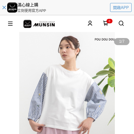
滿心線上購
開啟APP
立刻使用官方APP
0
1
/
7