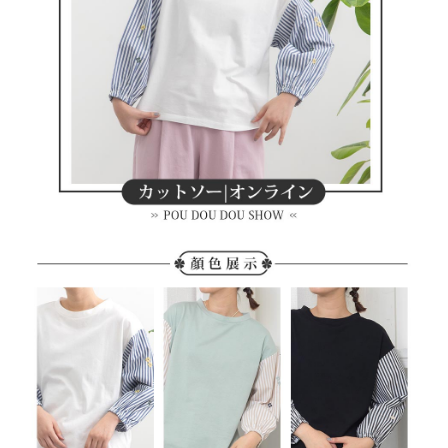
買賣價金債權讓與本公司後，依約使用本公司帳單繳交帳款。
後付繳納相關費用。
2.基於同意付款使用「大哥付你分期」之契約關係目的，商店將以您的個人
付款後萊爾富取貨
※ 交易是否成功請以「AFTEE先享後付 」之結帳頁面顯示為準，若有關於
資料（包含姓名、電話或地址）提供予台灣大哥大進項蒐集、處理及利用，
是否繳費成功／繳費後需取消欲退款等相關疑問，請聯繫「AFTEE先享後付
免運費
由本公司與您本人進行分期帳單所需資料之確認、核對及更正。
客戶支援中心」
https://netprotections.freshdesk.com/support/home
3.完整用戶服務條款，請詳閱以下連結：
https://oppay.tw/userRule
7-11取貨付款
【注意事項】
１．透過由恩沛科技股份有限公司提供之「AFTEE先享後付」服務完成之交
免運費
易，需依本服務之必要範圍內提供個人資料，並將交易相關給付款項請求債
權轉讓予恩沛科技股份有限公司。
付款後7-11取貨
２．關於個人資料處理事宜，請瀏覽以下網址：
免運費
https://aftee.tw/terms/#terms3
３．未成年的使用者請事先徵得法定代理人或監護人之同意方可使用
宅配
「AFTEE先享後付」，若未經同意申辦者引起之損失，本公司不負相關責
任。
免運費
４．使用「AFTEE先享後付」時，將依據個別帳號之用戶狀況，依本公司即
時審查核予不同之上限額度；若仍有額度不足之情形，本公司將視審查結果
離島宅配
請求用戶進行身份認證。
免運費
５．嚴禁一人註冊多個帳號或使用他人資訊註冊。若發現惡意使用之情形，
恩沛科技股份有限公司將有權停止該用戶之使用額度並採取法律行動。