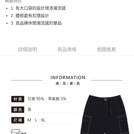
商品特色
悠遊付
1. 有大口袋的設計增添潮流感
大哥付你分期
2. 腰部處有扣環設計
相關說明
3. 具品牌休閒潮流感的單品
【大哥付你分期使用說明】
AFTEE先享後付
1.本服務由台灣大哥大提供，台灣大哥大用戶可立即使用無須另外申請。
2.付款方式選擇「大哥付你分期」，訂單成立後會自動跳轉到大哥付的交易
相關說明
流程，驗證手機門號後，選擇欲分期的期數、繳款截止日，確認付款後即完
【關於「AFTEE先享後付」】
詳細說明
商品規格
相關推薦
成交易。
ATM付款
AFTEE先享後付是「在收到商品之後才付款」的支付方式。 讓您購物簡單
3.實際核准額度、可分期數及費用金額請依後續交易確認頁面所載為準。
便利好安心！
4.訂單成立30分鐘內，如未前往確認交易或遇審核未通過，訂單將自動取
１．簡單：不需註冊會員、不需綁卡、不需儲值。
運送方式
消。如遇「轉專審核」未通過狀況，表示未達大哥付你分期系統評分，恕無
２．便利：只要手機號碼，簡訊認證，即可結帳。
法說明評估內容。
３．安心：先確認商品／服務後，再付款。
全家取貨付款
【繳款方式說明】
1.分期款項不併入電信帳單，「大哥付你分期」於每月結算日後寄送繳費提
免運費
【「AFTEE先享後付」結帳流程】
醒簡訊。
１．於結帳方式選擇「AFTEE先享後付」後，將跳轉至「AFTEE先享後付」
2.透過簡訊連結打開帳單後，可選擇「超商條碼／台灣大直營門市／銀行轉
付款後全家取貨
結帳頁面，進行簡訊認證並確認金額後，即可完成結帳。
帳／街口支付／iPASS MONEY」等通路繳費。
２．訂單成立數日內，您將收到繳費通知簡訊。
免運費
３．收到繳費通知簡訊後14天內，點擊此簡訊中的連結，可透過四大超商／
【注意事項】
ATM／網路銀行／等多元方式進行付款，方視為交易完成。
萊爾富取貨付款
1.本服務係由「台灣大哥大股份有限公司」（以下簡稱本公司）所提供，讓
※ 請注意：結帳手續完成當下不需立刻繳費，但若您需要取消訂單，請聯絡
用戶於交易時，得透過本服務購買商品或服務，並由商店將買賣／分期付款
免運費
購買商品的店家。未經商家同意取消之訂單仍視為有效，需透過AFTEE先享
買賣價金債權讓與本公司後，依約使用本公司帳單繳交帳款。
後付繳納相關費用。
2.基於同意付款使用「大哥付你分期」之契約關係目的，商店將以您的個人
付款後萊爾富取貨
※ 交易是否成功請以「AFTEE先享後付 」之結帳頁面顯示為準，若有關於