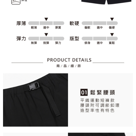
資料（包含姓名、電話或地址）提供予台灣大哥大進項蒐集、處理及利用，
是否繳費成功／繳費後需取消欲退款等相關疑問，請聯繫「AFTEE先享後付
免運費
由本公司與您本人進行分期帳單所需資料之確認、核對及更正。
客戶支援中心」
https://netprotections.freshdesk.com/support/home
3.完整用戶服務條款，請詳閱以下連結：
https://oppay.tw/userRule
7-11取貨付款
【注意事項】
１．透過由恩沛科技股份有限公司提供之「AFTEE先享後付」服務完成之交
免運費
易，需依本服務之必要範圍內提供個人資料，並將交易相關給付款項請求債
權轉讓予恩沛科技股份有限公司。
付款後7-11取貨
２．關於個人資料處理事宜，請瀏覽以下網址：
免運費
https://aftee.tw/terms/#terms3
３．未成年的使用者請事先徵得法定代理人或監護人之同意方可使用
宅配
「AFTEE先享後付」，若未經同意申辦者引起之損失，本公司不負相關責
任。
免運費
４．使用「AFTEE先享後付」時，將依據個別帳號之用戶狀況，依本公司即
時審查核予不同之上限額度；若仍有額度不足之情形，本公司將視審查結果
離島宅配
請求用戶進行身份認證。
免運費
５．嚴禁一人註冊多個帳號或使用他人資訊註冊。若發現惡意使用之情形，
恩沛科技股份有限公司將有權停止該用戶之使用額度並採取法律行動。