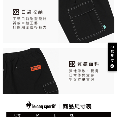
AI
找
尺
寸