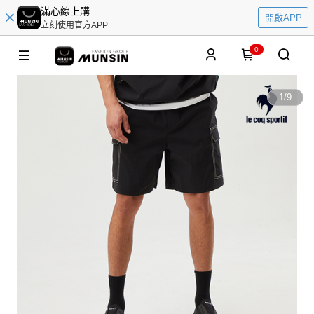
滿心線上購
開啟APP
立刻使用官方APP
0
1
/
9