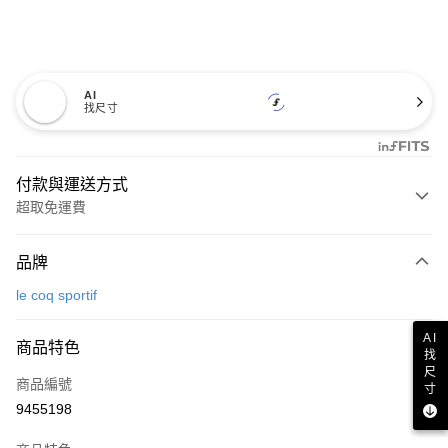
AI
找尺寸
付款與運送方式
超取免運費
付款方式
品牌
信用卡一次付款
le coq sportif
超商取貨付款
AI
商品特色
LINE Pay
找
尺
商品編號
Apple Pay
寸
9455198
街口支付