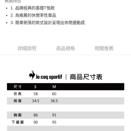
商品特色
悠遊付
1. 品牌經典的基礎T恤款
大哥付你分期
2. 為推薦的休閒率性單品
相關說明
3. 簡單俐落的款式設計呈現出休閒運動感
【大哥付你分期使用說明】
AFTEE先享後付
1.本服務由台灣大哥大提供，台灣大哥大用戶可立即使用無須另外申請。
2.付款方式選擇「大哥付你分期」，訂單成立後會自動跳轉到大哥付的交易
相關說明
流程，驗證手機門號後，選擇欲分期的期數、繳款截止日，確認付款後即完
【關於「AFTEE先享後付」】
詳細說明
商品規格
相關推薦
成交易。
ATM付款
AFTEE先享後付是「在收到商品之後才付款」的支付方式。 讓您購物簡單
3.實際核准額度、可分期數及費用金額請依後續交易確認頁面所載為準。
便利好安心！
4.訂單成立30分鐘內，如未前往確認交易或遇審核未通過，訂單將自動取
１．簡單：不需註冊會員、不需綁卡、不需儲值。
運送方式
消。如遇「轉專審核」未通過狀況，表示未達大哥付你分期系統評分，恕無
２．便利：只要手機號碼，簡訊認證，即可結帳。
法說明評估內容。
３．安心：先確認商品／服務後，再付款。
全家取貨付款
【繳款方式說明】
1.分期款項不併入電信帳單，「大哥付你分期」於每月結算日後寄送繳費提
免運費
【「AFTEE先享後付」結帳流程】
醒簡訊。
１．於結帳方式選擇「AFTEE先享後付」後，將跳轉至「AFTEE先享後付」
2.透過簡訊連結打開帳單後，可選擇「超商條碼／台灣大直營門市／銀行轉
付款後全家取貨
結帳頁面，進行簡訊認證並確認金額後，即可完成結帳。
帳／街口支付／iPASS MONEY」等通路繳費。
２．訂單成立數日內，您將收到繳費通知簡訊。
免運費
３．收到繳費通知簡訊後14天內，點擊此簡訊中的連結，可透過四大超商／
【注意事項】
ATM／網路銀行／等多元方式進行付款，方視為交易完成。
萊爾富取貨付款
1.本服務係由「台灣大哥大股份有限公司」（以下簡稱本公司）所提供，讓
※ 請注意：結帳手續完成當下不需立刻繳費，但若您需要取消訂單，請聯絡
用戶於交易時，得透過本服務購買商品或服務，並由商店將買賣／分期付款
免運費
購買商品的店家。未經商家同意取消之訂單仍視為有效，需透過AFTEE先享
買賣價金債權讓與本公司後，依約使用本公司帳單繳交帳款。
後付繳納相關費用。
2.基於同意付款使用「大哥付你分期」之契約關係目的，商店將以您的個人
付款後萊爾富取貨
※ 交易是否成功請以「AFTEE先享後付 」之結帳頁面顯示為準，若有關於