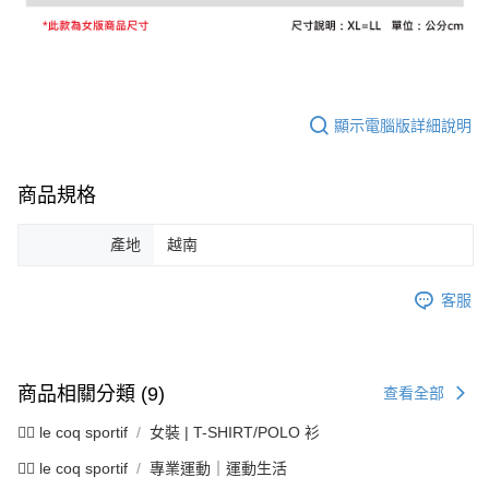
資料（包含姓名、電話或地址）提供予台灣大哥大進項蒐集、處理及利用，
是否繳費成功／繳費後需取消欲退款等相關疑問，請聯繫「AFTEE先享後付
免運費
由本公司與您本人進行分期帳單所需資料之確認、核對及更正。
客戶支援中心」
https://netprotections.freshdesk.com/support/home
3.完整用戶服務條款，請詳閱以下連結：
https://oppay.tw/userRule
7-11取貨付款
【注意事項】
１．透過由恩沛科技股份有限公司提供之「AFTEE先享後付」服務完成之交
免運費
易，需依本服務之必要範圍內提供個人資料，並將交易相關給付款項請求債
顯示電腦版詳細說明
權轉讓予恩沛科技股份有限公司。
付款後7-11取貨
２．關於個人資料處理事宜，請瀏覽以下網址：
免運費
https://aftee.tw/terms/#terms3
商品規格
３．未成年的使用者請事先徵得法定代理人或監護人之同意方可使用
宅配
「AFTEE先享後付」，若未經同意申辦者引起之損失，本公司不負相關責
任。
免運費
產地
越南
４．使用「AFTEE先享後付」時，將依據個別帳號之用戶狀況，依本公司即
時審查核予不同之上限額度；若仍有額度不足之情形，本公司將視審查結果
離島宅配
請求用戶進行身份認證。
客服
免運費
５．嚴禁一人註冊多個帳號或使用他人資訊註冊。若發現惡意使用之情形，
恩沛科技股份有限公司將有權停止該用戶之使用額度並採取法律行動。
商品相關分類 (9)
查看全部
🚴‍♂️ le coq sportif
女裝 | T-SHIRT/POLO 衫
🚴‍♂️ le coq sportif
專業運動｜運動生活