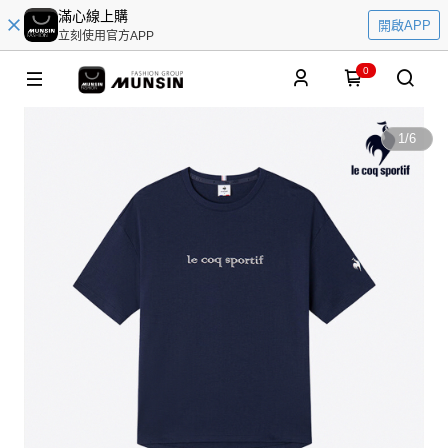
滿心線上購
開啟APP
立刻使用官方APP
0
1
/
6