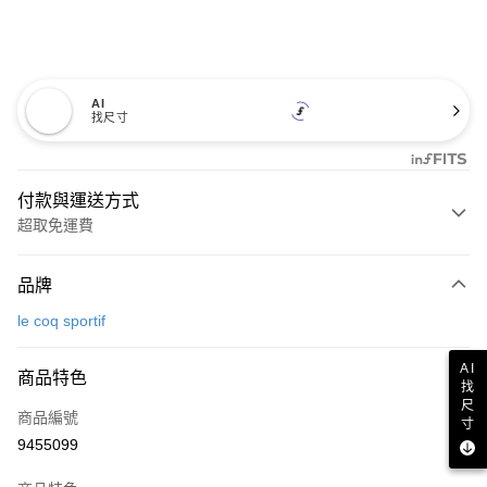
AI
找尺寸
付款與運送方式
超取免運費
付款方式
品牌
信用卡一次付款
le coq sportif
超商取貨付款
AI
商品特色
LINE Pay
找
尺
商品編號
Apple Pay
寸
9455099
街口支付