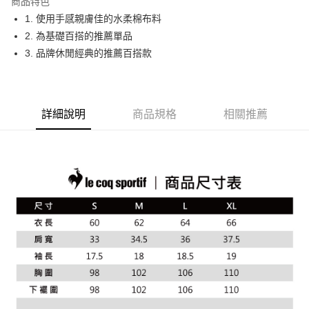
商品特色
悠遊付
1. 使用手感親膚佳的水柔棉布料
大哥付你分期
2. 為基礎百搭的推薦單品
相關說明
3. 品牌休閒經典的推薦百搭款
【大哥付你分期使用說明】
AFTEE先享後付
1.本服務由台灣大哥大提供，台灣大哥大用戶可立即使用無須另外申請。
2.付款方式選擇「大哥付你分期」，訂單成立後會自動跳轉到大哥付的交易
相關說明
流程，驗證手機門號後，選擇欲分期的期數、繳款截止日，確認付款後即完
【關於「AFTEE先享後付」】
詳細說明
商品規格
相關推薦
成交易。
ATM付款
AFTEE先享後付是「在收到商品之後才付款」的支付方式。 讓您購物簡單
3.實際核准額度、可分期數及費用金額請依後續交易確認頁面所載為準。
便利好安心！
4.訂單成立30分鐘內，如未前往確認交易或遇審核未通過，訂單將自動取
１．簡單：不需註冊會員、不需綁卡、不需儲值。
運送方式
消。如遇「轉專審核」未通過狀況，表示未達大哥付你分期系統評分，恕無
２．便利：只要手機號碼，簡訊認證，即可結帳。
法說明評估內容。
３．安心：先確認商品／服務後，再付款。
全家取貨付款
【繳款方式說明】
1.分期款項不併入電信帳單，「大哥付你分期」於每月結算日後寄送繳費提
免運費
【「AFTEE先享後付」結帳流程】
醒簡訊。
１．於結帳方式選擇「AFTEE先享後付」後，將跳轉至「AFTEE先享後付」
2.透過簡訊連結打開帳單後，可選擇「超商條碼／台灣大直營門市／銀行轉
付款後全家取貨
結帳頁面，進行簡訊認證並確認金額後，即可完成結帳。
帳／街口支付／iPASS MONEY」等通路繳費。
２．訂單成立數日內，您將收到繳費通知簡訊。
免運費
３．收到繳費通知簡訊後14天內，點擊此簡訊中的連結，可透過四大超商／
【注意事項】
ATM／網路銀行／等多元方式進行付款，方視為交易完成。
萊爾富取貨付款
1.本服務係由「台灣大哥大股份有限公司」（以下簡稱本公司）所提供，讓
※ 請注意：結帳手續完成當下不需立刻繳費，但若您需要取消訂單，請聯絡
用戶於交易時，得透過本服務購買商品或服務，並由商店將買賣／分期付款
免運費
購買商品的店家。未經商家同意取消之訂單仍視為有效，需透過AFTEE先享
買賣價金債權讓與本公司後，依約使用本公司帳單繳交帳款。
後付繳納相關費用。
2.基於同意付款使用「大哥付你分期」之契約關係目的，商店將以您的個人
付款後萊爾富取貨
※ 交易是否成功請以「AFTEE先享後付 」之結帳頁面顯示為準，若有關於