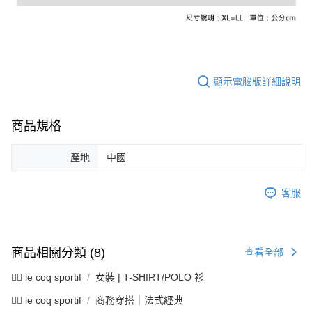
資料（包含姓名、電話或地址）提供予台灣大哥大進項蒐集、處理及利用，
是否繳費成功／繳費後需取消欲退款等相關疑問，請聯繫「AFTEE先享後付
免運費
由本公司與您本人進行分期帳單所需資料之確認、核對及更正。
客戶支援中心」
https://netprotections.freshdesk.com/support/home
3.完整用戶服務條款，請詳閱以下連結：
https://oppay.tw/userRule
7-11取貨付款
【注意事項】
１．透過由恩沛科技股份有限公司提供之「AFTEE先享後付」服務完成之交
免運費
易，需依本服務之必要範圍內提供個人資料，並將交易相關給付款項請求債
顯示電腦版詳細說明
權轉讓予恩沛科技股份有限公司。
付款後7-11取貨
２．關於個人資料處理事宜，請瀏覽以下網址：
免運費
https://aftee.tw/terms/#terms3
３．未成年的使用者請事先徵得法定代理人或監護人之同意方可使用
商品規格
宅配
「AFTEE先享後付」，若未經同意申辦者引起之損失，本公司不負相關責
任。
免運費
產地
中國
４．使用「AFTEE先享後付」時，將依據個別帳號之用戶狀況，依本公司即
時審查核予不同之上限額度；若仍有額度不足之情形，本公司將視審查結果
離島宅配
請求用戶進行身份認證。
客服
免運費
５．嚴禁一人註冊多個帳號或使用他人資訊註冊。若發現惡意使用之情形，
恩沛科技股份有限公司將有權停止該用戶之使用額度並採取法律行動。
商品相關分類 (8)
查看全部
🚴‍♂️ le coq sportif
女裝 | T-SHIRT/POLO 衫
🚴‍♂️ le coq sportif
商務穿搭｜法式經典