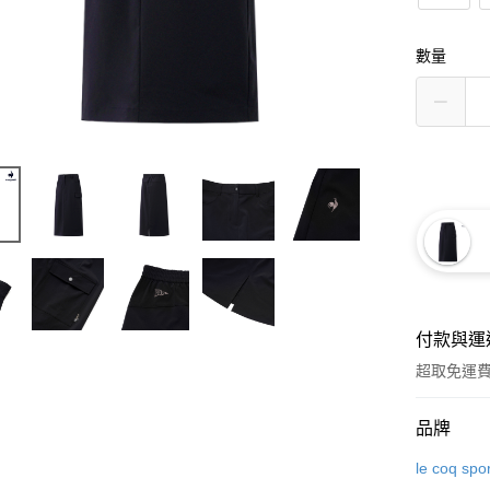
數量
付款與運
超取免運
付款方式
品牌
信用卡一
le coq spor