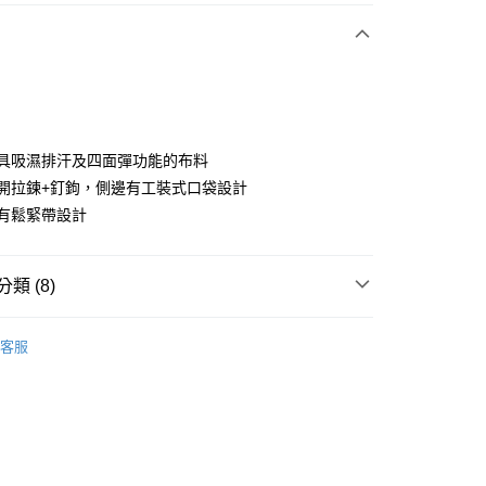
付款
使用具吸濕排汗及四面彈功能的布料
前中開拉鍊+釘鉤，側邊有工裝式口袋設計
頭有鬆緊帶設計
分期
你分期使用說明】
享後付
類 (8)
由台灣大哥大提供，台灣大哥大用戶可立即使用無須另外申請。
式選擇「大哥付你分期」，訂單成立後會自動跳轉到大哥付的交易
證手機門號後，選擇欲分期的期數、繳款截止日，確認付款後即
sportif
女裝 | 褲子/裙裝
FTEE先享後付」】
。
客服
先享後付是「在收到商品之後才付款」的支付方式。 讓您購物簡單
sportif
准額度、可分期數及費用金額請依後續交易確認頁面所載為準。
專業運動｜運動生活
心！
立30分鐘內，如未前往確認交易或遇審核未通過，訂單將自動取
：不需註冊會員、不需綁卡、不需儲值。
sportif
📍春夏單品專區
「轉專審核」未通過狀況，表示未達大哥付你分期系統評分，恕
：只要手機號碼，簡訊認證，即可結帳。
評估內容。
：先確認商品／服務後，再付款。
裙裝
長裙
式說明】
付款
項不併入電信帳單，「大哥付你分期」於每月結算日後寄送繳費提
EE先享後付」結帳流程】
sportif
◾ 全部商品
方式選擇「AFTEE先享後付」後，將跳轉至「AFTEE先享後