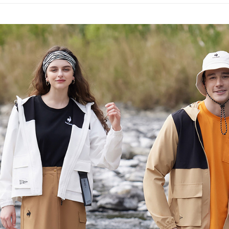
2.透過簡
付」結帳
📍本月精
帳／街口支
付款後全
２．訂單
專區滿件再
３．收到繳
免運費
【注意事
／ATM／
🚴‍♂️ le coq 
1.本服務
※ 請注意
萊爾富取
用戶於交
📍本月精
絡購買商品
款買賣價
先享後付
免運費
2.基於同
※ 交易是
資料（包
是否繳費成
付款後萊
用，由本
付客戶支
免運費
3.完整用
【注意事
7-11取貨
１．透過由
交易，需
免運費
求債權轉
２．關於
付款後7-1
https://aft
免運費
３．未成
「AFTE
宅配
任。
４．使用「
免運費
即時審查
結果請求
離島宅配
５．嚴禁
免運費