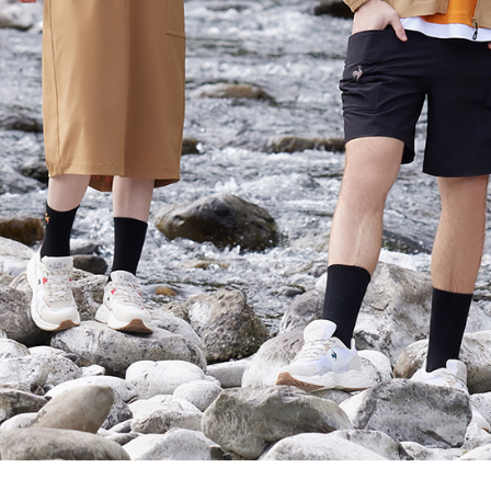
形，恩沛
動。