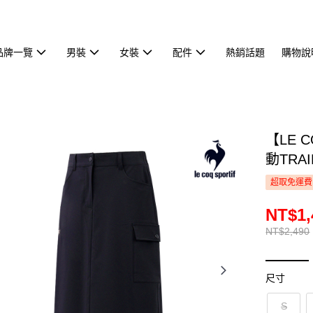
品牌一覽
男裝
女裝
配件
熱銷話題
購物說
【LE 
動TRA
超取免運費
NT$1,
NT$2,490
尺寸
S