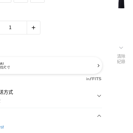
清除
紀錄
AI
找尺寸
送方式
費
次付款
tif