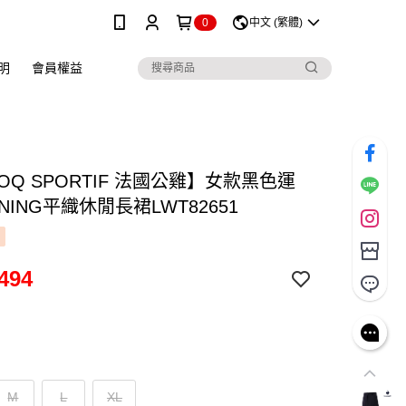
0
中文 (繁體)
明
會員權益
COQ SPORTIF 法國公雞】女款黑色運
INING平織休閒長裙LWT82651
494
M
L
XL