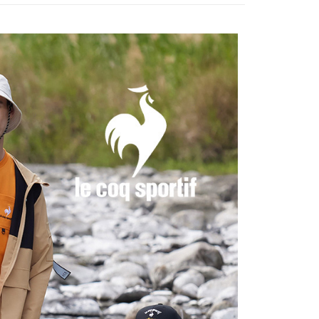
訊連結打開帳單後，可選擇「超商條碼／台灣大直營門市／銀行轉
頁面，進行簡訊認證並確認金額後，即可完成結帳。
選｜精選3折起
🐓公雞牌｜精選6折起
春季特惠6折
付／iPASS MONEY」等通路繳費。
家取貨
成立數日內，您將收到繳費通知簡訊。
85折
費通知簡訊後14天內，點擊此簡訊中的連結，可透過四大超商
項】
網路銀行／等多元方式進行付款，方視為交易完成。
sportif
📌精選6折專區 滿件再享85折
係由「台灣大哥大股份有限公司」（以下簡稱本公司）所提供，讓
：結帳手續完成當下不需立刻繳費，但若您需要取消訂單，請聯
貨付款
易時，得透過本服務購買商品或服務，並由商店將買賣／分期付
選｜精選3折起
👨父親節限定滿件享88折💝
下著
的店家。未經商家同意取消之訂單仍視為有效，需透過AFTEE
金債權讓與本公司後，依約使用本公司帳單繳交帳款。
繳納相關費用。
意付款使用「大哥付你分期」之契約關係目的，商店將以您的個人
否成功請以「AFTEE先享後付 」之結帳頁面顯示為準，若有關於
含姓名、電話或地址）提供予台灣大哥大進項蒐集、處理及利
功／繳費後需取消欲退款等相關疑問，請聯繫「AFTEE先享後
爾富取貨
公司與您本人進行分期帳單所需資料之確認、核對及更正。
援中心」
https://netprotections.freshdesk.com/support/home
戶服務條款，請詳閱以下連結：
https://oppay.tw/userRule
項】
付款
恩沛科技股份有限公司提供之「AFTEE先享後付」服務完成之
依本服務之必要範圍內提供個人資料，並將交易相關給付款項請
讓予恩沛科技股份有限公司。
個人資料處理事宜，請瀏覽以下網址：
1取貨
ee.tw/terms/#terms3
年的使用者請事先徵得法定代理人或監護人之同意方可使用
E先享後付」，若未經同意申辦者引起之損失，本公司不負相關責
AFTEE先享後付」時，將依據個別帳號之用戶狀況，依本公司
核予不同之上限額度；若仍有額度不足之情形，本公司將視審查
用戶進行身份認證。
一人註冊多個帳號或使用他人資訊註冊。若發現惡意使用之情