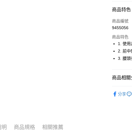
超商取貨
商品特色
LINE Pay
商品編號
Apple Pay
9455056
商品特色
街口支付
1. 
悠遊付
2. 
3. 腰
大哥付你
相關說明
【大哥付
AFTEE先
商品相關分
1.本服務
2.付款方
相關說明
流程，驗
🚴‍♂️ le coq 
【關於「A
ATM付款
完成交易
分享
AFTEE
🚴‍♂️ le coq 
3.實際核
便利好安
4.訂單成
１．簡單
🚴‍♂️ le coq 
消。如遇
２．便利
運送方式
無法說明
３．安心
▶女裝
【繳款方
全家取貨
1.分期款
【「AFT
說明
商品規格
相關推薦
🚴‍♂️ le coq 
醒簡訊。
免運費
１．於結帳