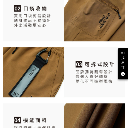
AI
找
尺
寸