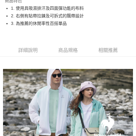
商品特色
悠遊付
1. 使用具吸濕排汗及四面彈功能的布料
大哥付你分期
2. 右側有貼帶拉鍊及可拆式的飄帶設計
相關說明
3. 為推薦的休閒率性百搭單品
【大哥付你分期使用說明】
AFTEE先享後付
1.本服務由台灣大哥大提供，台灣大哥大用戶可立即使用無須另外申請。
2.付款方式選擇「大哥付你分期」，訂單成立後會自動跳轉到大哥付的交易
相關說明
流程，驗證手機門號後，選擇欲分期的期數、繳款截止日，確認付款後即完
【關於「AFTEE先享後付」】
詳細說明
商品規格
相關推薦
成交易。
ATM付款
AFTEE先享後付是「在收到商品之後才付款」的支付方式。 讓您購物簡單
3.實際核准額度、可分期數及費用金額請依後續交易確認頁面所載為準。
便利好安心！
4.訂單成立30分鐘內，如未前往確認交易或遇審核未通過，訂單將自動取
１．簡單：不需註冊會員、不需綁卡、不需儲值。
運送方式
消。如遇「轉專審核」未通過狀況，表示未達大哥付你分期系統評分，恕無
２．便利：只要手機號碼，簡訊認證，即可結帳。
法說明評估內容。
３．安心：先確認商品／服務後，再付款。
全家取貨付款
【繳款方式說明】
1.分期款項不併入電信帳單，「大哥付你分期」於每月結算日後寄送繳費提
免運費
【「AFTEE先享後付」結帳流程】
醒簡訊。
１．於結帳方式選擇「AFTEE先享後付」後，將跳轉至「AFTEE先享後付」
2.透過簡訊連結打開帳單後，可選擇「超商條碼／台灣大直營門市／銀行轉
付款後全家取貨
結帳頁面，進行簡訊認證並確認金額後，即可完成結帳。
帳／街口支付／iPASS MONEY」等通路繳費。
２．訂單成立數日內，您將收到繳費通知簡訊。
免運費
３．收到繳費通知簡訊後14天內，點擊此簡訊中的連結，可透過四大超商／
【注意事項】
ATM／網路銀行／等多元方式進行付款，方視為交易完成。
萊爾富取貨付款
1.本服務係由「台灣大哥大股份有限公司」（以下簡稱本公司）所提供，讓
※ 請注意：結帳手續完成當下不需立刻繳費，但若您需要取消訂單，請聯絡
用戶於交易時，得透過本服務購買商品或服務，並由商店將買賣／分期付款
免運費
購買商品的店家。未經商家同意取消之訂單仍視為有效，需透過AFTEE先享
買賣價金債權讓與本公司後，依約使用本公司帳單繳交帳款。
後付繳納相關費用。
2.基於同意付款使用「大哥付你分期」之契約關係目的，商店將以您的個人
付款後萊爾富取貨
※ 交易是否成功請以「AFTEE先享後付 」之結帳頁面顯示為準，若有關於