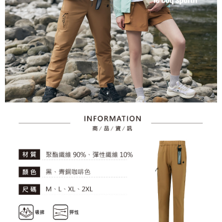
資料（包含姓名、電話或地址）提供予台灣大哥大進項蒐集、處理及利用，
是否繳費成功／繳費後需取消欲退款等相關疑問，請聯繫「AFTEE先享後付
免運費
由本公司與您本人進行分期帳單所需資料之確認、核對及更正。
客戶支援中心」
https://netprotections.freshdesk.com/support/home
3.完整用戶服務條款，請詳閱以下連結：
https://oppay.tw/userRule
7-11取貨付款
【注意事項】
１．透過由恩沛科技股份有限公司提供之「AFTEE先享後付」服務完成之交
免運費
易，需依本服務之必要範圍內提供個人資料，並將交易相關給付款項請求債
權轉讓予恩沛科技股份有限公司。
付款後7-11取貨
２．關於個人資料處理事宜，請瀏覽以下網址：
免運費
https://aftee.tw/terms/#terms3
３．未成年的使用者請事先徵得法定代理人或監護人之同意方可使用
宅配
「AFTEE先享後付」，若未經同意申辦者引起之損失，本公司不負相關責
任。
免運費
４．使用「AFTEE先享後付」時，將依據個別帳號之用戶狀況，依本公司即
時審查核予不同之上限額度；若仍有額度不足之情形，本公司將視審查結果
離島宅配
請求用戶進行身份認證。
免運費
５．嚴禁一人註冊多個帳號或使用他人資訊註冊。若發現惡意使用之情形，
恩沛科技股份有限公司將有權停止該用戶之使用額度並採取法律行動。