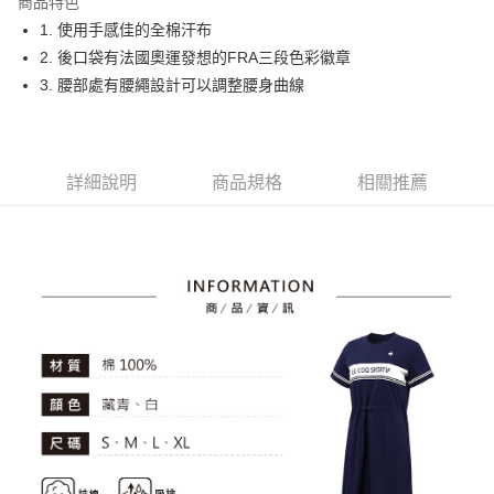
商品特色
悠遊付
1. 使用手感佳的全棉汗布
大哥付你分期
2. 後口袋有法國奧運發想的FRA三段色彩徽章
相關說明
3. 腰部處有腰繩設計可以調整腰身曲線
【大哥付你分期使用說明】
AFTEE先享後付
1.本服務由台灣大哥大提供，台灣大哥大用戶可立即使用無須另外申請。
2.付款方式選擇「大哥付你分期」，訂單成立後會自動跳轉到大哥付的交易
相關說明
流程，驗證手機門號後，選擇欲分期的期數、繳款截止日，確認付款後即完
【關於「AFTEE先享後付」】
詳細說明
商品規格
相關推薦
成交易。
ATM付款
AFTEE先享後付是「在收到商品之後才付款」的支付方式。 讓您購物簡單
3.實際核准額度、可分期數及費用金額請依後續交易確認頁面所載為準。
便利好安心！
4.訂單成立30分鐘內，如未前往確認交易或遇審核未通過，訂單將自動取
１．簡單：不需註冊會員、不需綁卡、不需儲值。
運送方式
消。如遇「轉專審核」未通過狀況，表示未達大哥付你分期系統評分，恕無
２．便利：只要手機號碼，簡訊認證，即可結帳。
法說明評估內容。
３．安心：先確認商品／服務後，再付款。
全家取貨付款
【繳款方式說明】
1.分期款項不併入電信帳單，「大哥付你分期」於每月結算日後寄送繳費提
免運費
【「AFTEE先享後付」結帳流程】
醒簡訊。
１．於結帳方式選擇「AFTEE先享後付」後，將跳轉至「AFTEE先享後付」
2.透過簡訊連結打開帳單後，可選擇「超商條碼／台灣大直營門市／銀行轉
付款後全家取貨
結帳頁面，進行簡訊認證並確認金額後，即可完成結帳。
帳／街口支付／iPASS MONEY」等通路繳費。
２．訂單成立數日內，您將收到繳費通知簡訊。
免運費
３．收到繳費通知簡訊後14天內，點擊此簡訊中的連結，可透過四大超商／
【注意事項】
ATM／網路銀行／等多元方式進行付款，方視為交易完成。
萊爾富取貨付款
1.本服務係由「台灣大哥大股份有限公司」（以下簡稱本公司）所提供，讓
※ 請注意：結帳手續完成當下不需立刻繳費，但若您需要取消訂單，請聯絡
用戶於交易時，得透過本服務購買商品或服務，並由商店將買賣／分期付款
免運費
購買商品的店家。未經商家同意取消之訂單仍視為有效，需透過AFTEE先享
買賣價金債權讓與本公司後，依約使用本公司帳單繳交帳款。
後付繳納相關費用。
2.基於同意付款使用「大哥付你分期」之契約關係目的，商店將以您的個人
付款後萊爾富取貨
※ 交易是否成功請以「AFTEE先享後付 」之結帳頁面顯示為準，若有關於