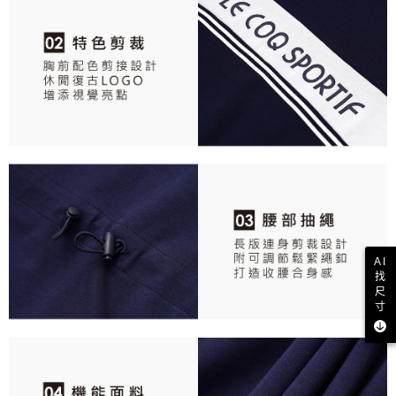
AI
找
尺
寸