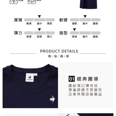
資料（包含姓名、電話或地址）提供予台灣大哥大進項蒐集、處理及利用，
是否繳費成功／繳費後需取消欲退款等相關疑問，請聯繫「AFTEE先享後付
免運費
由本公司與您本人進行分期帳單所需資料之確認、核對及更正。
客戶支援中心」
https://netprotections.freshdesk.com/support/home
3.完整用戶服務條款，請詳閱以下連結：
https://oppay.tw/userRule
7-11取貨付款
【注意事項】
１．透過由恩沛科技股份有限公司提供之「AFTEE先享後付」服務完成之交
免運費
易，需依本服務之必要範圍內提供個人資料，並將交易相關給付款項請求債
權轉讓予恩沛科技股份有限公司。
付款後7-11取貨
２．關於個人資料處理事宜，請瀏覽以下網址：
免運費
https://aftee.tw/terms/#terms3
３．未成年的使用者請事先徵得法定代理人或監護人之同意方可使用
宅配
「AFTEE先享後付」，若未經同意申辦者引起之損失，本公司不負相關責
任。
免運費
４．使用「AFTEE先享後付」時，將依據個別帳號之用戶狀況，依本公司即
時審查核予不同之上限額度；若仍有額度不足之情形，本公司將視審查結果
離島宅配
請求用戶進行身份認證。
免運費
５．嚴禁一人註冊多個帳號或使用他人資訊註冊。若發現惡意使用之情形，
恩沛科技股份有限公司將有權停止該用戶之使用額度並採取法律行動。