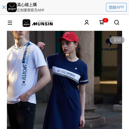
滿心線上購
開啟APP
立刻使用官方APP
0
1
/
10