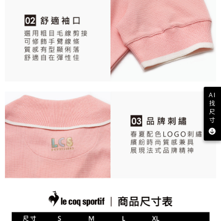
AI
找
尺
寸