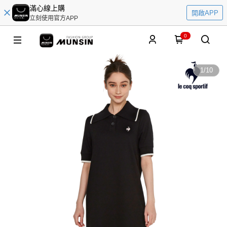
滿心線上購
開啟APP
立刻使用官方APP
0
1
/
10