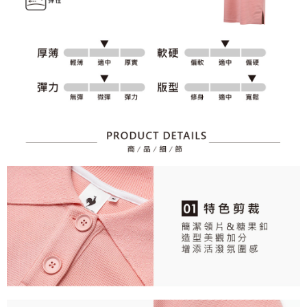
資料（包含姓名、電話或地址）提供予台灣大哥大進項蒐集、處理及利用，
是否繳費成功／繳費後需取消欲退款等相關疑問，請聯繫「AFTEE先享後付
免運費
由本公司與您本人進行分期帳單所需資料之確認、核對及更正。
客戶支援中心」
https://netprotections.freshdesk.com/support/home
3.完整用戶服務條款，請詳閱以下連結：
https://oppay.tw/userRule
7-11取貨付款
【注意事項】
１．透過由恩沛科技股份有限公司提供之「AFTEE先享後付」服務完成之交
免運費
易，需依本服務之必要範圍內提供個人資料，並將交易相關給付款項請求債
權轉讓予恩沛科技股份有限公司。
付款後7-11取貨
２．關於個人資料處理事宜，請瀏覽以下網址：
免運費
https://aftee.tw/terms/#terms3
３．未成年的使用者請事先徵得法定代理人或監護人之同意方可使用
宅配
「AFTEE先享後付」，若未經同意申辦者引起之損失，本公司不負相關責
任。
免運費
４．使用「AFTEE先享後付」時，將依據個別帳號之用戶狀況，依本公司即
時審查核予不同之上限額度；若仍有額度不足之情形，本公司將視審查結果
離島宅配
請求用戶進行身份認證。
免運費
５．嚴禁一人註冊多個帳號或使用他人資訊註冊。若發現惡意使用之情形，
恩沛科技股份有限公司將有權停止該用戶之使用額度並採取法律行動。