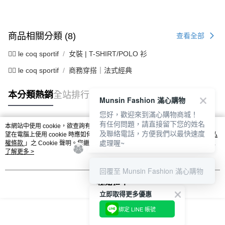
商品相關分類 (8)
查看全部
🚴‍♂️ le coq sportif
女裝 | T-SHIRT/POLO 衫
🚴‍♂️ le coq sportif
商務穿搭｜法式經典
本分類熱銷
全站排行
Munsin Fashion 滿心購物
您好，歡迎來到滿心購物商城！
有任何問題，請直接留下您的姓名
本網站中使用 cookie，欲查詢有關本網站使用 cookie 方式之詳情，及若您不希
及聯絡電話，方便我們以最快速度
熱門標籤
望在電腦上使用 cookie 時應如何變更電腦的 cookie 設定，請參閱本網站「
隱私
處理喔~
權條款
」之 Cookie 聲明。您繼續使用本網站即表示您同意本公司得按本網站使
用條款之 Cookie 聲明使用 cookie。
了解更多 >
回覆至 Munsin Fashion 滿心購物
我知道了
立即取得更多優惠
綁定 LINE 帳號