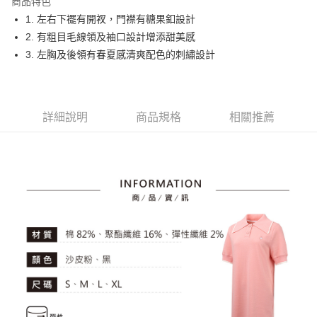
商品特色
悠遊付
1. 左右下襬有開衩，門襟有糖果釦設計
大哥付你分期
2. 有粗目毛線領及袖口設計增添甜美感
相關說明
3. 左胸及後領有春夏感清爽配色的刺繡設計
【大哥付你分期使用說明】
AFTEE先享後付
1.本服務由台灣大哥大提供，台灣大哥大用戶可立即使用無須另外申請。
2.付款方式選擇「大哥付你分期」，訂單成立後會自動跳轉到大哥付的交易
相關說明
流程，驗證手機門號後，選擇欲分期的期數、繳款截止日，確認付款後即完
【關於「AFTEE先享後付」】
詳細說明
商品規格
相關推薦
成交易。
ATM付款
AFTEE先享後付是「在收到商品之後才付款」的支付方式。 讓您購物簡單
3.實際核准額度、可分期數及費用金額請依後續交易確認頁面所載為準。
便利好安心！
4.訂單成立30分鐘內，如未前往確認交易或遇審核未通過，訂單將自動取
１．簡單：不需註冊會員、不需綁卡、不需儲值。
運送方式
消。如遇「轉專審核」未通過狀況，表示未達大哥付你分期系統評分，恕無
２．便利：只要手機號碼，簡訊認證，即可結帳。
法說明評估內容。
３．安心：先確認商品／服務後，再付款。
全家取貨付款
【繳款方式說明】
1.分期款項不併入電信帳單，「大哥付你分期」於每月結算日後寄送繳費提
免運費
【「AFTEE先享後付」結帳流程】
醒簡訊。
１．於結帳方式選擇「AFTEE先享後付」後，將跳轉至「AFTEE先享後付」
2.透過簡訊連結打開帳單後，可選擇「超商條碼／台灣大直營門市／銀行轉
付款後全家取貨
結帳頁面，進行簡訊認證並確認金額後，即可完成結帳。
帳／街口支付／iPASS MONEY」等通路繳費。
２．訂單成立數日內，您將收到繳費通知簡訊。
免運費
３．收到繳費通知簡訊後14天內，點擊此簡訊中的連結，可透過四大超商／
【注意事項】
ATM／網路銀行／等多元方式進行付款，方視為交易完成。
萊爾富取貨付款
1.本服務係由「台灣大哥大股份有限公司」（以下簡稱本公司）所提供，讓
※ 請注意：結帳手續完成當下不需立刻繳費，但若您需要取消訂單，請聯絡
用戶於交易時，得透過本服務購買商品或服務，並由商店將買賣／分期付款
免運費
購買商品的店家。未經商家同意取消之訂單仍視為有效，需透過AFTEE先享
買賣價金債權讓與本公司後，依約使用本公司帳單繳交帳款。
後付繳納相關費用。
2.基於同意付款使用「大哥付你分期」之契約關係目的，商店將以您的個人
付款後萊爾富取貨
※ 交易是否成功請以「AFTEE先享後付 」之結帳頁面顯示為準，若有關於