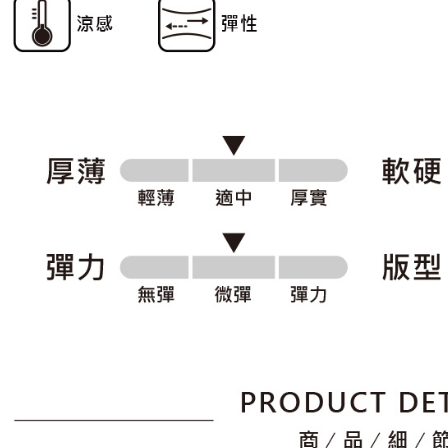
形，恩沛
動。