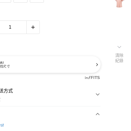
清除
紀錄
AI
找尺寸
送方式
費
次付款
tif