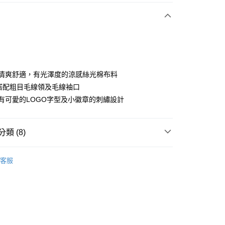
付款
使用清爽舒適，有光澤度的涼感絲光棉布料
V領搭配粗目毛線領及毛線袖口
左胸有可愛的LOGO字型及小徽章的刺繡設計
分期
你分期使用說明】
享後付
類 (8)
由台灣大哥大提供，台灣大哥大用戶可立即使用無須另外申請。
式選擇「大哥付你分期」，訂單成立後會自動跳轉到大哥付的交易
證手機門號後，選擇欲分期的期數、繳款截止日，確認付款後即
sportif
女裝 | T-SHIRT/POLO 衫
FTEE先享後付」】
。
客服
先享後付是「在收到商品之後才付款」的支付方式。 讓您購物簡單
sportif
准額度、可分期數及費用金額請依後續交易確認頁面所載為準。
商務穿搭｜法式經典
心！
立30分鐘內，如未前往確認交易或遇審核未通過，訂單將自動取
：不需註冊會員、不需綁卡、不需儲值。
sportif
📍春夏單品專區
「轉專審核」未通過狀況，表示未達大哥付你分期系統評分，恕
：只要手機號碼，簡訊認證，即可結帳。
評估內容。
：先確認商品／服務後，再付款。
上衣
短袖T恤
式說明】
付款
項不併入電信帳單，「大哥付你分期」於每月結算日後寄送繳費提
EE先享後付」結帳流程】
sportif
◾ 全部商品
方式選擇「AFTEE先享後付」後，將跳轉至「AFTEE先享後