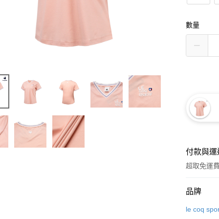
數量
付款與運
超取免運
付款方式
品牌
信用卡一
le coq spor