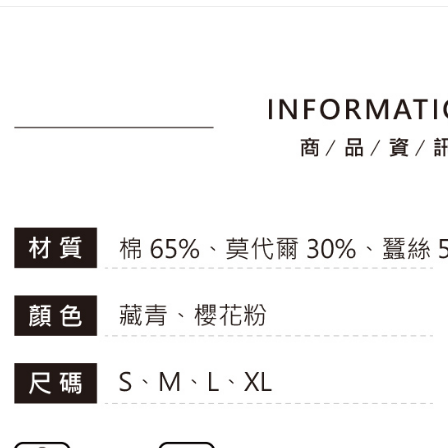
2.透過簡
付」結帳
📍本月精
帳／街口支
付款後全
２．訂單
專區滿件再
３．收到繳
免運費
【注意事
／ATM／
🚴‍♂️ le coq 
1.本服務
※ 請注意
萊爾富取
用戶於交
📍本月精
絡購買商品
款買賣價
先享後付
免運費
2.基於同
※ 交易是
資料（包
是否繳費成
付款後萊
用，由本
付客戶支
免運費
3.完整用
【注意事
7-11取貨
１．透過由
交易，需
免運費
求債權轉
２．關於
付款後7-1
https://aft
免運費
３．未成
「AFTE
宅配
任。
４．使用「
免運費
即時審查
結果請求
離島宅配
５．嚴禁
免運費