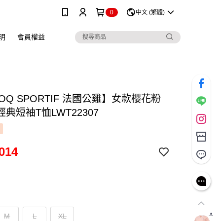
0
中文 (繁體)
明
會員權益
COQ SPORTIF 法國公雞】女款櫻花粉
典短袖T恤LWT22307
014
M
L
XL