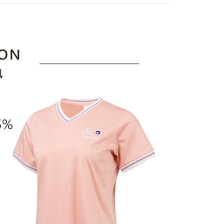
訊連結打開帳單後，可選擇「超商條碼／台灣大直營門市／銀行轉
頁面，進行簡訊認證並確認金額後，即可完成結帳。
選｜精選3折起
🐓公雞牌｜精選6折起
春季特惠6折
付／iPASS MONEY」等通路繳費。
家取貨
成立數日內，您將收到繳費通知簡訊。
85折
費通知簡訊後14天內，點擊此簡訊中的連結，可透過四大超商
項】
網路銀行／等多元方式進行付款，方視為交易完成。
sportif
📌精選6折專區 滿件再享85折
係由「台灣大哥大股份有限公司」（以下簡稱本公司）所提供，讓
：結帳手續完成當下不需立刻繳費，但若您需要取消訂單，請聯
貨付款
易時，得透過本服務購買商品或服務，並由商店將買賣／分期付
選｜精選3折起
👨父親節限定滿件享88折💝
上衣
的店家。未經商家同意取消之訂單仍視為有效，需透過AFTEE
金債權讓與本公司後，依約使用本公司帳單繳交帳款。
繳納相關費用。
意付款使用「大哥付你分期」之契約關係目的，商店將以您的個人
否成功請以「AFTEE先享後付 」之結帳頁面顯示為準，若有關於
含姓名、電話或地址）提供予台灣大哥大進項蒐集、處理及利
功／繳費後需取消欲退款等相關疑問，請聯繫「AFTEE先享後
爾富取貨
公司與您本人進行分期帳單所需資料之確認、核對及更正。
援中心」
https://netprotections.freshdesk.com/support/home
戶服務條款，請詳閱以下連結：
https://oppay.tw/userRule
項】
付款
恩沛科技股份有限公司提供之「AFTEE先享後付」服務完成之
依本服務之必要範圍內提供個人資料，並將交易相關給付款項請
讓予恩沛科技股份有限公司。
個人資料處理事宜，請瀏覽以下網址：
1取貨
ee.tw/terms/#terms3
年的使用者請事先徵得法定代理人或監護人之同意方可使用
E先享後付」，若未經同意申辦者引起之損失，本公司不負相關責
AFTEE先享後付」時，將依據個別帳號之用戶狀況，依本公司
核予不同之上限額度；若仍有額度不足之情形，本公司將視審查
用戶進行身份認證。
一人註冊多個帳號或使用他人資訊註冊。若發現惡意使用之情