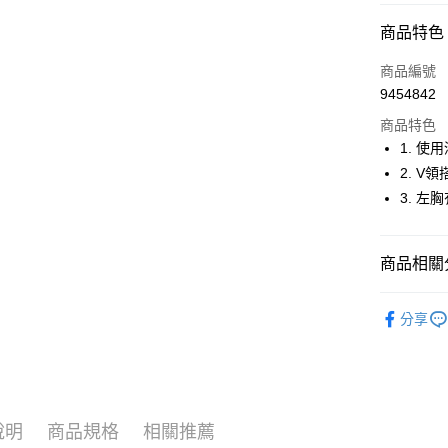
超商取貨
商品特色
LINE Pay
商品編號
Apple Pay
9454842
商品特色
街口支付
1. 
悠遊付
2. 
3. 
大哥付你
相關說明
【大哥付
AFTEE先
商品相關分
1.本服務
2.付款方
相關說明
流程，驗
🚴‍♂️ le coq 
【關於「A
ATM付款
完成交易
分享
AFTEE
🚴‍♂️ le coq 
3.實際核
便利好安
4.訂單成
１．簡單
🚴‍♂️ le coq 
消。如遇
２．便利
運送方式
無法說明
３．安心
▶女裝
【繳款方
全家取貨
1.分期款
【「AFT
說明
商品規格
相關推薦
🚴‍♂️ le coq 
醒簡訊。
免運費
１．於結帳