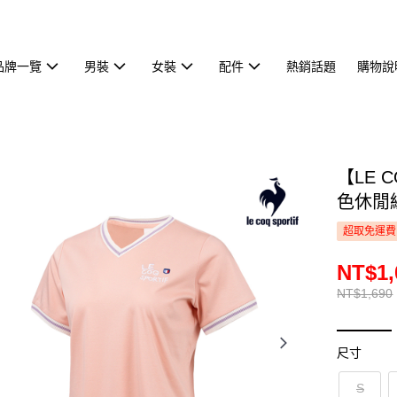
品牌一覽
男裝
女裝
配件
熱銷話題
購物說
【LE 
色休閒經
超取免運費
NT$1,
NT$1,690
尺寸
S