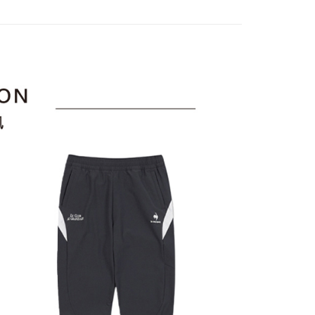
項不併入電信帳單，「大哥付你分期」於每月結算日後寄送繳費提
EE先享後付」結帳流程】
sportif
✈️韓國流行同步上線
方式選擇「AFTEE先享後付」後，將跳轉至「AFTEE先享後
訊連結打開帳單後，可選擇「超商條碼／台灣大直營門市／銀行轉
頁面，進行簡訊認證並確認金額後，即可完成結帳。
下身
長褲
付／iPASS MONEY」等通路繳費。
家取貨
成立數日內，您將收到繳費通知簡訊。
sportif
◾ 全部商品
費通知簡訊後14天內，點擊此簡訊中的連結，可透過四大超商
項】
網路銀行／等多元方式進行付款，方視為交易完成。
選｜精選3折起
係由「台灣大哥大股份有限公司」（以下簡稱本公司）所提供，讓
🐓公雞牌｜精選6折起
春季特惠6折
：結帳手續完成當下不需立刻繳費，但若您需要取消訂單，請聯
貨付款
易時，得透過本服務購買商品或服務，並由商店將買賣／分期付
85折
的店家。未經商家同意取消之訂單仍視為有效，需透過AFTEE
金債權讓與本公司後，依約使用本公司帳單繳交帳款。
繳納相關費用。
sportif
意付款使用「大哥付你分期」之契約關係目的，商店將以您的個人
📌精選6折專區 滿件再享85折
否成功請以「AFTEE先享後付 」之結帳頁面顯示為準，若有關於
含姓名、電話或地址）提供予台灣大哥大進項蒐集、處理及利
功／繳費後需取消欲退款等相關疑問，請聯繫「AFTEE先享後
爾富取貨
選｜精選3折起
👨父親節限定滿件享88折💝
下著
公司與您本人進行分期帳單所需資料之確認、核對及更正。
援中心」
https://netprotections.freshdesk.com/support/home
戶服務條款，請詳閱以下連結：
https://oppay.tw/userRule
項】
付款
恩沛科技股份有限公司提供之「AFTEE先享後付」服務完成之
依本服務之必要範圍內提供個人資料，並將交易相關給付款項請
讓予恩沛科技股份有限公司。
個人資料處理事宜，請瀏覽以下網址：
1取貨
ee.tw/terms/#terms3
年的使用者請事先徵得法定代理人或監護人之同意方可使用
E先享後付」，若未經同意申辦者引起之損失，本公司不負相關責
AFTEE先享後付」時，將依據個別帳號之用戶狀況，依本公司
核予不同之上限額度；若仍有額度不足之情形，本公司將視審查
用戶進行身份認證。