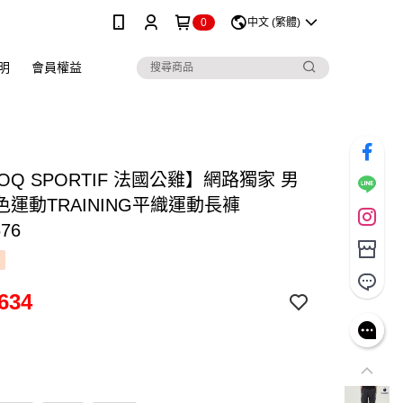
0
中文 (繁體)
明
會員權益
COQ SPORTIF 法國公雞】網路獨家 男
運動TRAINING平織運動長褲
676
634