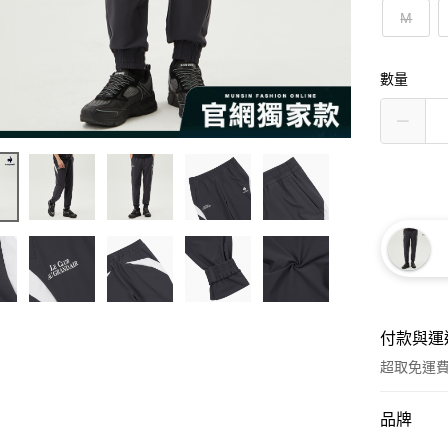
M
數量
付款與運
超取免運
付款方式
品牌