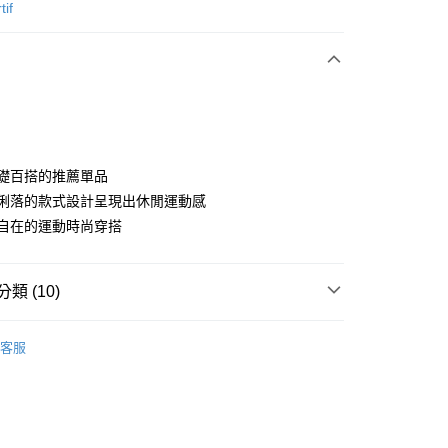
次付款
tif
付款
為基礎百搭的推薦單品
簡單俐落的款式設計呈現出休閒運動感
隨性自在的運動時尚穿搭
分期
你分期使用說明】
享後付
類 (10)
由台灣大哥大提供，台灣大哥大用戶可立即使用無須另外申請。
式選擇「大哥付你分期」，訂單成立後會自動跳轉到大哥付的交易
證手機門號後，選擇欲分期的期數、繳款截止日，確認付款後即
sportif
男裝 | 褲子
FTEE先享後付」】
。
客服
先享後付是「在收到商品之後才付款」的支付方式。 讓您購物簡單
sportif
准額度、可分期數及費用金額請依後續交易確認頁面所載為準。
專業運動｜運動生活
心！
立30分鐘內，如未前往確認交易或遇審核未通過，訂單將自動取
：不需註冊會員、不需綁卡、不需儲值。
sportif
📍春夏單品專區
「轉專審核」未通過狀況，表示未達大哥付你分期系統評分，恕
：只要手機號碼，簡訊認證，即可結帳。
評估內容。
：先確認商品／服務後，再付款。
sportif
📍網路獨家最低6折起
式說明】
付款