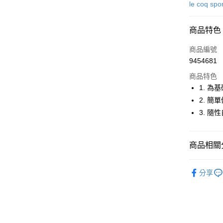
信用卡一
le coq spor
超商取貨
商品特色
LINE Pay
商品編號
Apple Pay
9454681
商品特色
街口支付
1. 
悠遊付
2. 
3. 
大哥付你
相關說明
【大哥付
AFTEE先
商品相關分
1.本服務
2.付款方
相關說明
流程，驗
🚴‍♂️ le coq 
【關於「A
ATM付款
完成交易
分享
AFTEE
🚴‍♂️ le coq 
3.實際核
便利好安
4.訂單成
１．簡單
🚴‍♂️ le coq 
消。如遇
２．便利
運送方式
無法說明
３．安心
🚴‍♂️ le coq 
【繳款方
全家取貨