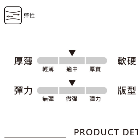
５．嚴禁
免運費
形，恩沛
動。