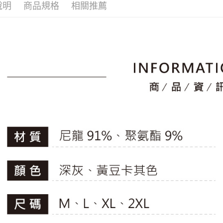
1.分期款
【「AFT
說明
商品規格
相關推薦
🚴‍♂️ le coq 
醒簡訊。
免運費
１．於結帳
2.透過簡
付」結帳
▶男裝
帳／街口支
付款後全
２．訂單
🚴‍♂️ le coq 
３．收到繳
免運費
【注意事
／ATM／
📍本月精
1.本服務
※ 請注意
萊爾富取
用戶於交
專區滿件再
絡購買商品
款買賣價
先享後付
免運費
🚴‍♂️ le coq 
2.基於同
※ 交易是
資料（包
是否繳費成
付款後萊
📍本月精
用，由本
付客戶支
免運費
3.完整用
【注意事
7-11取貨
１．透過由
交易，需
免運費
求債權轉
２．關於
付款後7-1
https://aft
免運費
３．未成
「AFTE
宅配
任。
４．使用「
免運費
即時審查
結果請求
離島宅配