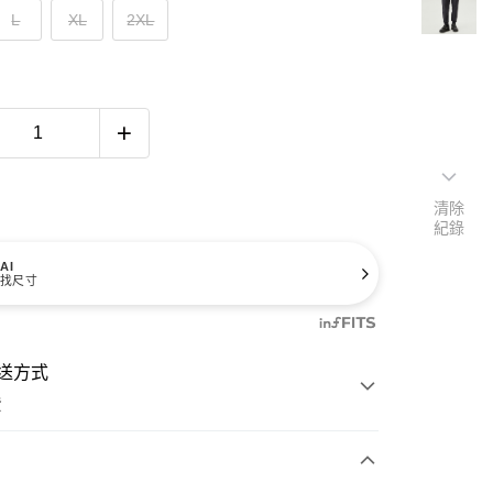
L
XL
2XL
清除
紀錄
AI
找尺寸
送方式
費