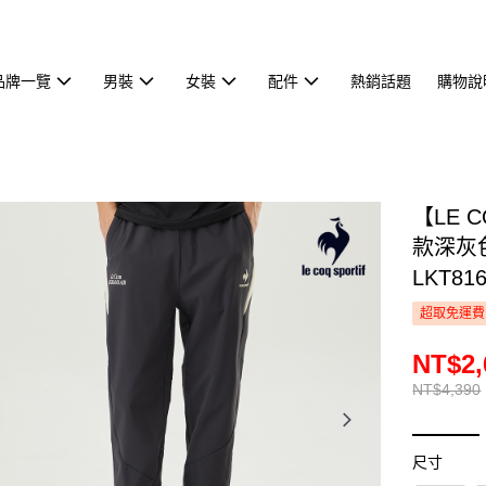
品牌一覽
男裝
女裝
配件
熱銷話題
購物說
【LE 
款深灰色
LKT81
超取免運費
NT$2,
NT$4,390
尺寸