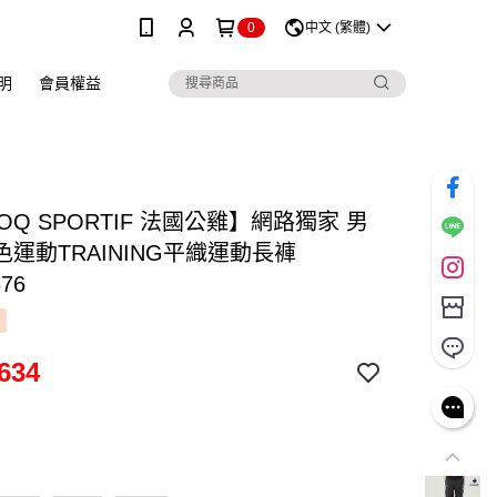
0
中文 (繁體)
明
會員權益
COQ SPORTIF 法國公雞】網路獨家 男
運動TRAINING平織運動長褲
676
634