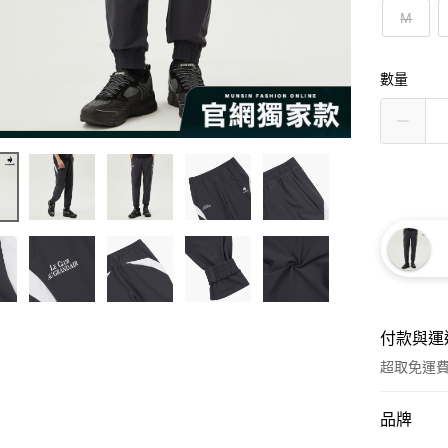
M
數量
付款與運
超取免運
付款方式
品牌