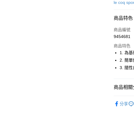
信用卡一
le coq spor
超商取貨
商品特色
LINE Pay
商品編號
Apple Pay
9454681
商品特色
街口支付
1. 
悠遊付
2. 
3. 
大哥付你
相關說明
【大哥付
AFTEE先
商品相關分
1.本服務
2.付款方
相關說明
流程，驗
🚴‍♂️ le coq 
【關於「A
ATM付款
完成交易
分享
AFTEE
🚴‍♂️ le coq 
3.實際核
便利好安
4.訂單成
１．簡單
🚴‍♂️ le coq 
消。如遇
２．便利
運送方式
無法說明
３．安心
🚴‍♂️ le coq 
【繳款方
全家取貨