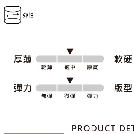
５．嚴禁
免運費
形，恩沛
動。