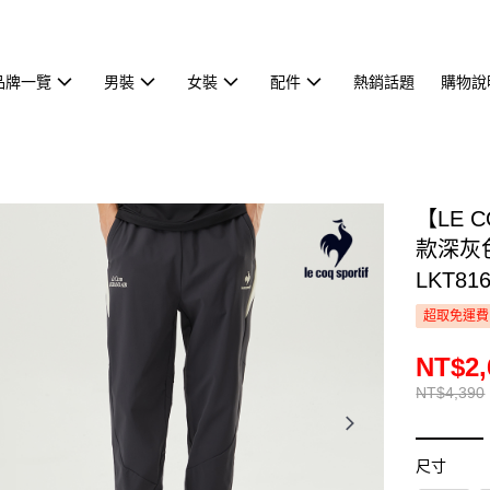
品牌一覽
男裝
女裝
配件
熱銷話題
購物說
【LE 
款深灰色
LKT81
超取免運費
NT$2,
NT$4,390
尺寸