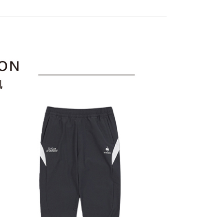
項不併入電信帳單，「大哥付你分期」於每月結算日後寄送繳費提
EE先享後付」結帳流程】
sportif
✈️韓國流行同步上線
方式選擇「AFTEE先享後付」後，將跳轉至「AFTEE先享後
訊連結打開帳單後，可選擇「超商條碼／台灣大直營門市／銀行轉
頁面，進行簡訊認證並確認金額後，即可完成結帳。
下身
長褲
付／iPASS MONEY」等通路繳費。
家取貨
成立數日內，您將收到繳費通知簡訊。
sportif
◾ 全部商品
費通知簡訊後14天內，點擊此簡訊中的連結，可透過四大超商
項】
網路銀行／等多元方式進行付款，方視為交易完成。
選｜精選3折起
係由「台灣大哥大股份有限公司」（以下簡稱本公司）所提供，讓
🐓公雞牌｜精選6折起
春季特惠6折
：結帳手續完成當下不需立刻繳費，但若您需要取消訂單，請聯
貨付款
易時，得透過本服務購買商品或服務，並由商店將買賣／分期付
85折
的店家。未經商家同意取消之訂單仍視為有效，需透過AFTEE
金債權讓與本公司後，依約使用本公司帳單繳交帳款。
繳納相關費用。
sportif
意付款使用「大哥付你分期」之契約關係目的，商店將以您的個人
📌精選6折專區 滿件再享85折
否成功請以「AFTEE先享後付 」之結帳頁面顯示為準，若有關於
含姓名、電話或地址）提供予台灣大哥大進項蒐集、處理及利
功／繳費後需取消欲退款等相關疑問，請聯繫「AFTEE先享後
爾富取貨
選｜精選3折起
👨父親節限定滿件享88折💝
下著
公司與您本人進行分期帳單所需資料之確認、核對及更正。
援中心」
https://netprotections.freshdesk.com/support/home
戶服務條款，請詳閱以下連結：
https://oppay.tw/userRule
項】
付款
恩沛科技股份有限公司提供之「AFTEE先享後付」服務完成之
依本服務之必要範圍內提供個人資料，並將交易相關給付款項請
讓予恩沛科技股份有限公司。
個人資料處理事宜，請瀏覽以下網址：
1取貨
ee.tw/terms/#terms3
年的使用者請事先徵得法定代理人或監護人之同意方可使用
E先享後付」，若未經同意申辦者引起之損失，本公司不負相關責
AFTEE先享後付」時，將依據個別帳號之用戶狀況，依本公司
核予不同之上限額度；若仍有額度不足之情形，本公司將視審查
用戶進行身份認證。