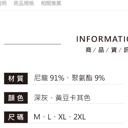
1.分期款
【「AFT
說明
商品規格
相關推薦
🚴‍♂️ le coq 
醒簡訊。
免運費
１．於結帳
2.透過簡
付」結帳
▶男裝
帳／街口支
付款後全
２．訂單
🚴‍♂️ le coq 
３．收到繳
免運費
【注意事
／ATM／
📍本月精
1.本服務
※ 請注意
萊爾富取
用戶於交
專區滿件再
絡購買商品
款買賣價
先享後付
免運費
🚴‍♂️ le coq 
2.基於同
※ 交易是
資料（包
是否繳費成
付款後萊
📍本月精
用，由本
付客戶支
免運費
3.完整用
【注意事
7-11取貨
１．透過由
交易，需
免運費
求債權轉
２．關於
付款後7-1
https://aft
免運費
３．未成
「AFTE
宅配
任。
４．使用「
免運費
即時審查
結果請求
離島宅配