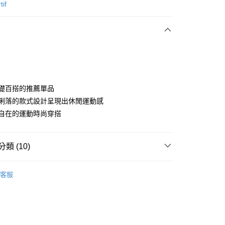
次付款
tif
付款
為基礎百搭的推薦單品
簡單俐落的款式設計呈現出休閒運動感
隨性自在的運動時尚穿搭
分期
你分期使用說明】
享後付
類 (10)
由台灣大哥大提供，台灣大哥大用戶可立即使用無須另外申請。
式選擇「大哥付你分期」，訂單成立後會自動跳轉到大哥付的交易
證手機門號後，選擇欲分期的期數、繳款截止日，確認付款後即
sportif
男裝 | 褲子
FTEE先享後付」】
。
客服
先享後付是「在收到商品之後才付款」的支付方式。 讓您購物簡單
sportif
准額度、可分期數及費用金額請依後續交易確認頁面所載為準。
專業運動｜運動生活
心！
立30分鐘內，如未前往確認交易或遇審核未通過，訂單將自動取
：不需註冊會員、不需綁卡、不需儲值。
sportif
📍春夏單品專區
「轉專審核」未通過狀況，表示未達大哥付你分期系統評分，恕
：只要手機號碼，簡訊認證，即可結帳。
評估內容。
：先確認商品／服務後，再付款。
sportif
📍網路獨家最低6折起
式說明】
付款