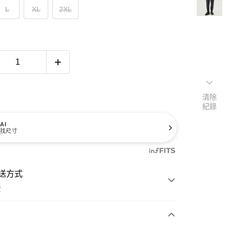
L
XL
2XL
清除
紀錄
AI
找尺寸
送方式
費