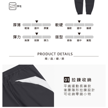
後付繳納相關費用。
2.基於同意付款使用「大哥付你分期」之契約關係目的，商店將以您的個人
付款後萊爾富取貨
※ 交易是否成功請以「AFTEE先享後付 」之結帳頁面顯示為準，若有關於
資料（包含姓名、電話或地址）提供予台灣大哥大進項蒐集、處理及利用，
是否繳費成功／繳費後需取消欲退款等相關疑問，請聯繫「AFTEE先享後付
免運費
由本公司與您本人進行分期帳單所需資料之確認、核對及更正。
客戶支援中心」
https://netprotections.freshdesk.com/support/home
3.完整用戶服務條款，請詳閱以下連結：
https://oppay.tw/userRule
7-11取貨付款
【注意事項】
１．透過由恩沛科技股份有限公司提供之「AFTEE先享後付」服務完成之交
免運費
易，需依本服務之必要範圍內提供個人資料，並將交易相關給付款項請求債
權轉讓予恩沛科技股份有限公司。
付款後7-11取貨
２．關於個人資料處理事宜，請瀏覽以下網址：
免運費
https://aftee.tw/terms/#terms3
３．未成年的使用者請事先徵得法定代理人或監護人之同意方可使用
宅配
「AFTEE先享後付」，若未經同意申辦者引起之損失，本公司不負相關責
任。
免運費
４．使用「AFTEE先享後付」時，將依據個別帳號之用戶狀況，依本公司即
時審查核予不同之上限額度；若仍有額度不足之情形，本公司將視審查結果
離島宅配
請求用戶進行身份認證。
免運費
５．嚴禁一人註冊多個帳號或使用他人資訊註冊。若發現惡意使用之情形，
恩沛科技股份有限公司將有權停止該用戶之使用額度並採取法律行動。