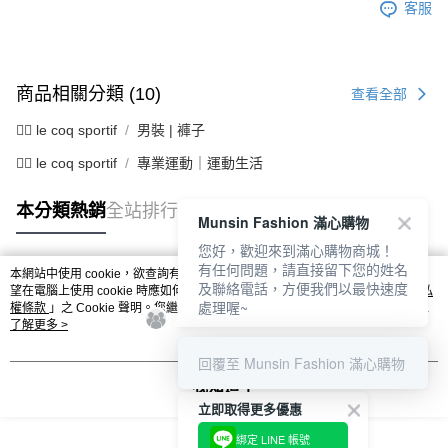
客服
商品相關分類 (10)
查看全部
🚴‍♂️ le coq sportif
男裝 | 褲子
🚴‍♂️ le coq sportif
專業運動｜運動生活
本分類熱銷
全站排行
Munsin Fashion 滿心購物
您好，歡迎來到滿心購物商城！
有任何問題，請直接留下您的姓名
本網站中使用 cookie，欲查詢有關本網站使用 cookie 方式之詳情，及若您不希
及聯絡電話，方便我們以最快速度
熱門標籤
望在電腦上使用 cookie 時應如何變更電腦的 cookie 設定，請參閱本網站「
隱私
處理喔~
權條款
」之 Cookie 聲明。您繼續使用本網站即表示您同意本公司得按本網站使
用條款之 Cookie 聲明使用 cookie。
了解更多 >
回覆至 Munsin Fashion 滿心購物
我知道了
立即取得更多優惠
綁定 LINE 帳號