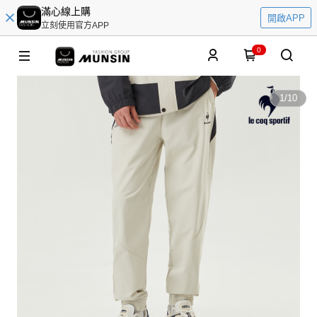
滿心線上購
開啟APP
立刻使用官方APP
0
1
/
10