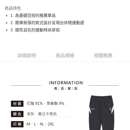
街口支付
商品特色
悠遊付
1. 為基礎百搭的推薦單品
大哥付你分期
2. 簡單俐落的款式設計呈現出休閒運動感
相關說明
3. 隨性自在的運動時尚穿搭
【大哥付你分期使用說明】
AFTEE先享後付
1.本服務由台灣大哥大提供，台灣大哥大用戶可立即使用無須另外申請。
2.付款方式選擇「大哥付你分期」，訂單成立後會自動跳轉到大哥付的交易
相關說明
流程，驗證手機門號後，選擇欲分期的期數、繳款截止日，確認付款後即完
【關於「AFTEE先享後付」】
詳細說明
商品規格
相關推薦
成交易。
ATM付款
AFTEE先享後付是「在收到商品之後才付款」的支付方式。 讓您購物簡單
3.實際核准額度、可分期數及費用金額請依後續交易確認頁面所載為準。
便利好安心！
4.訂單成立30分鐘內，如未前往確認交易或遇審核未通過，訂單將自動取
１．簡單：不需註冊會員、不需綁卡、不需儲值。
運送方式
消。如遇「轉專審核」未通過狀況，表示未達大哥付你分期系統評分，恕無
２．便利：只要手機號碼，簡訊認證，即可結帳。
法說明評估內容。
３．安心：先確認商品／服務後，再付款。
全家取貨付款
【繳款方式說明】
1.分期款項不併入電信帳單，「大哥付你分期」於每月結算日後寄送繳費提
免運費
【「AFTEE先享後付」結帳流程】
醒簡訊。
１．於結帳方式選擇「AFTEE先享後付」後，將跳轉至「AFTEE先享後付」
2.透過簡訊連結打開帳單後，可選擇「超商條碼／台灣大直營門市／銀行轉
付款後全家取貨
結帳頁面，進行簡訊認證並確認金額後，即可完成結帳。
帳／街口支付／iPASS MONEY」等通路繳費。
２．訂單成立數日內，您將收到繳費通知簡訊。
免運費
３．收到繳費通知簡訊後14天內，點擊此簡訊中的連結，可透過四大超商／
【注意事項】
ATM／網路銀行／等多元方式進行付款，方視為交易完成。
萊爾富取貨付款
1.本服務係由「台灣大哥大股份有限公司」（以下簡稱本公司）所提供，讓
※ 請注意：結帳手續完成當下不需立刻繳費，但若您需要取消訂單，請聯絡
用戶於交易時，得透過本服務購買商品或服務，並由商店將買賣／分期付款
免運費
購買商品的店家。未經商家同意取消之訂單仍視為有效，需透過AFTEE先享
買賣價金債權讓與本公司後，依約使用本公司帳單繳交帳款。