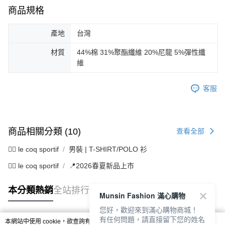
商品規格
產地
台灣
材質
44%棉 31%聚酯纖維 20%尼龍 5%彈性纖
維
客服
商品相關分類 (10)
查看全部
🚴‍♂️ le coq sportif
男裝 | T-SHIRT/POLO 衫
🚴‍♂️ le coq sportif
📍2026春夏新品上市
本分類熱銷
全站排行
Munsin Fashion 滿心購物
您好，歡迎來到滿心購物商城！
有任何問題，請直接留下您的姓名
本網站中使用 cookie，欲查詢有關本網站使用 cookie 方式之詳情，及若您不希