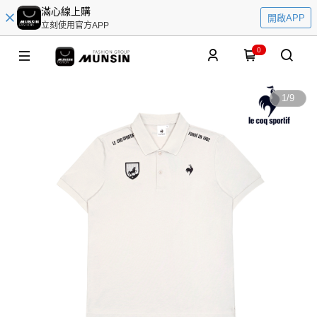
滿心線上購
開啟APP
立刻使用官方APP
0
1
/
9