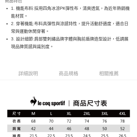
商品特色
悠遊付
1. 機能布料:採用四角冰涼PK彈性布，清爽透氣，為近年熱銷機
大哥付你分期
能材質。
相關說明
2. 穿著機能:布料具彈性與涼感特性，提升活動舒適度，適合日
【大哥付你分期使用說明】
常與運動休閒穿著。
AFTEE先享後付
1.本服務由台灣大哥大提供，台灣大哥大用戶可立即使用無須另外申請。
3. 設計細節:肩部雙刺繡品牌字體與胸前盾牌造型設計，低調展
2.付款方式選擇「大哥付你分期」，訂單成立後會自動跳轉到大哥付的交易
相關說明
流程，驗證手機門號後，選擇欲分期的期數、繳款截止日，確認付款後即完
現品牌質感與識別度。
【關於「AFTEE先享後付」】
成交易。
ATM付款
AFTEE先享後付是「在收到商品之後才付款」的支付方式。 讓您購物簡單
3.實際核准額度、可分期數及費用金額請依後續交易確認頁面所載為準。
便利好安心！
4.訂單成立30分鐘內，如未前往確認交易或遇審核未通過，訂單將自動取
１．簡單：不需註冊會員、不需綁卡、不需儲值。
運送方式
消。如遇「轉專審核」未通過狀況，表示未達大哥付你分期系統評分，恕無
２．便利：只要手機號碼，簡訊認證，即可結帳。
法說明評估內容。
詳細說明
商品規格
相關推薦
３．安心：先確認商品／服務後，再付款。
全家取貨付款
【繳款方式說明】
1.分期款項不併入電信帳單，「大哥付你分期」於每月結算日後寄送繳費提
免運費
【「AFTEE先享後付」結帳流程】
醒簡訊。
１．於結帳方式選擇「AFTEE先享後付」後，將跳轉至「AFTEE先享後付」
2.透過簡訊連結打開帳單後，可選擇「超商條碼／台灣大直營門市／銀行轉
付款後全家取貨
結帳頁面，進行簡訊認證並確認金額後，即可完成結帳。
帳／街口支付／iPASS MONEY」等通路繳費。
２．訂單成立數日內，您將收到繳費通知簡訊。
免運費
３．收到繳費通知簡訊後14天內，點擊此簡訊中的連結，可透過四大超商／
【注意事項】
ATM／網路銀行／等多元方式進行付款，方視為交易完成。
萊爾富取貨付款
1.本服務係由「台灣大哥大股份有限公司」（以下簡稱本公司）所提供，讓
※ 請注意：結帳手續完成當下不需立刻繳費，但若您需要取消訂單，請聯絡
用戶於交易時，得透過本服務購買商品或服務，並由商店將買賣／分期付款
免運費
購買商品的店家。未經商家同意取消之訂單仍視為有效，需透過AFTEE先享
買賣價金債權讓與本公司後，依約使用本公司帳單繳交帳款。
後付繳納相關費用。
2.基於同意付款使用「大哥付你分期」之契約關係目的，商店將以您的個人
付款後萊爾富取貨
※ 交易是否成功請以「AFTEE先享後付 」之結帳頁面顯示為準，若有關於