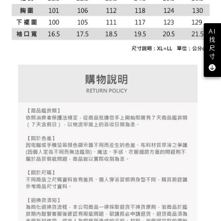
資料（包含姓名、電話或地址）提供予台灣大哥大進項蒐集、處理及利用，
是否繳費成功／繳費後需取消欲退款等相關疑問，請聯繫「AFTEE先享後付
免運費
由本公司與您本人進行分期帳單所需資料之確認、核對及更正。
客戶支援中心」
https://netprotections.freshdesk.com/support/home
3.完整用戶服務條款，請詳閱以下連結：
https://oppay.tw/userRule
7-11取貨付款
AI
【注意事項】
找
１．透過由恩沛科技股份有限公司提供之「AFTEE先享後付」服務完成之交
免運費
尺
易，需依本服務之必要範圍內提供個人資料，並將交易相關給付款項請求債
寸
權轉讓予恩沛科技股份有限公司。
付款後7-11取貨
２．關於個人資料處理事宜，請瀏覽以下網址：
免運費
https://aftee.tw/terms/#terms3
３．未成年的使用者請事先徵得法定代理人或監護人之同意方可使用
宅配
「AFTEE先享後付」，若未經同意申辦者引起之損失，本公司不負相關責
任。
免運費
４．使用「AFTEE先享後付」時，將依據個別帳號之用戶狀況，依本公司即
時審查核予不同之上限額度；若仍有額度不足之情形，本公司將視審查結果
離島宅配
請求用戶進行身份認證。
免運費
５．嚴禁一人註冊多個帳號或使用他人資訊註冊。若發現惡意使用之情形，
恩沛科技股份有限公司將有權停止該用戶之使用額度並採取法律行動。