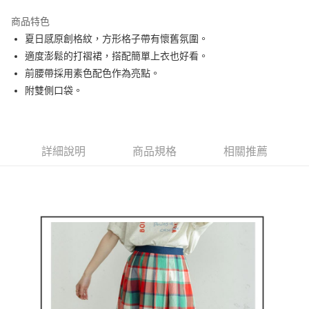
街口支付
商品特色
悠遊付
夏日感原創格紋，方形格子帶有懷舊氛圍。
AFTEE先享後付
適度澎鬆的打褶裙，搭配簡單上衣也好看。
相關說明
前腰帶採用素色配色作為亮點。
【關於「AFTEE先享後付」】
附雙側口袋。
ATM付款
AFTEE先享後付是「在收到商品之後才付款」的支付方式。 讓您購物簡單
便利好安心！
１．簡單：不需註冊會員、不需綁卡、不需儲值。
運送方式
２．便利：只要手機號碼，簡訊認證，即可結帳。
３．安心：先確認商品／服務後，再付款。
詳細說明
商品規格
相關推薦
全家取貨付款
免運費
【「AFTEE先享後付」結帳流程】
１．於結帳方式選擇「AFTEE先享後付」後，將跳轉至「AFTEE先享後付」
付款後全家取貨
結帳頁面，進行簡訊認證並確認金額後，即可完成結帳。
２．訂單成立數日內，您將收到繳費通知簡訊。
免運費
３．收到繳費通知簡訊後14天內，點擊此簡訊中的連結，可透過四大超商／
ATM／網路銀行／等多元方式進行付款，方視為交易完成。
萊爾富取貨付款
※ 請注意：結帳手續完成當下不需立刻繳費，但若您需要取消訂單，請聯絡
免運費
購買商品的店家。未經商家同意取消之訂單仍視為有效，需透過AFTEE先享
後付繳納相關費用。
付款後萊爾富取貨
※ 交易是否成功請以「AFTEE先享後付 」之結帳頁面顯示為準，若有關於
是否繳費成功／繳費後需取消欲退款等相關疑問，請聯繫「AFTEE先享後付
免運費