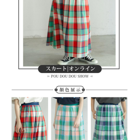
客戶支援中心」
https://netprotections.freshdesk.com/support/home
7-11取貨付款
【注意事項】
１．透過由恩沛科技股份有限公司提供之「AFTEE先享後付」服務完成之交
免運費
易，需依本服務之必要範圍內提供個人資料，並將交易相關給付款項請求債
權轉讓予恩沛科技股份有限公司。
付款後7-11取貨
２．關於個人資料處理事宜，請瀏覽以下網址：
免運費
https://aftee.tw/terms/#terms3
３．未成年的使用者請事先徵得法定代理人或監護人之同意方可使用
宅配
「AFTEE先享後付」，若未經同意申辦者引起之損失，本公司不負相關責
任。
免運費
４．使用「AFTEE先享後付」時，將依據個別帳號之用戶狀況，依本公司即
時審查核予不同之上限額度；若仍有額度不足之情形，本公司將視審查結果
離島宅配
請求用戶進行身份認證。
免運費
５．嚴禁一人註冊多個帳號或使用他人資訊註冊。若發現惡意使用之情形，
恩沛科技股份有限公司將有權停止該用戶之使用額度並採取法律行動。