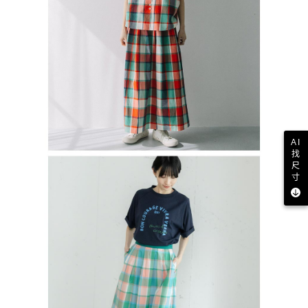
AI
找
尺
寸