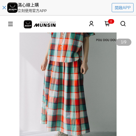
滿心線上購
開啟APP
立刻使用官方APP
0
1
/
9