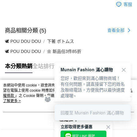
客服
商品相關分類 (5)
查看全部
🕊️ POU DOU DOU
下著 ボトムス
🕊️ POU DOU DOU
🌼 新品任3件85折
本分類熱銷
全站排行
Munsin Fashion 滿心購物
您好，歡迎來到滿心購物商城！
有任何問題，請直接留下您的姓名
本網站中使用 cookie，欲查詢有關本網站使用 cookie 方式之詳情，及若您不希
及聯絡電話，方便我們以最快速度
熱門標籤
望在電腦上使用 cookie 時應如何變更電腦的 cookie 設定，請參閱本網站「
隱私
處理喔~
權條款
」之 Cookie 聲明。您繼續使用本網站即表示您同意本公司得按本網站使
用條款之 Cookie 聲明使用 cookie。
了解更多 >
回覆至 Munsin Fashion 滿心購物
我知道了
立即取得更多優惠
綁定 LINE 帳號