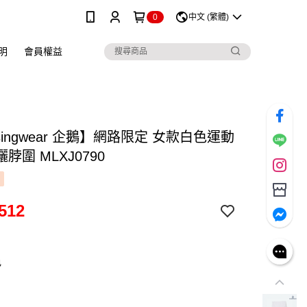
0
中文 (繁體)
明
會員權益
singwear 企鵝】網路限定 女款白色運動
脖圍 MLXJ0790
512
色