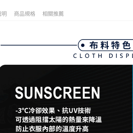
付客戶支
📍本月精
免運費
說明
商品規格
相關推薦
【注意事
🌸2026 
7-11取貨
１．透過由
交易，需
💎 Munsin
免運費
求債權轉
📍本月精
２．關於
付款後7-1
https://aft
免運費
３．未成
「AFTE
宅配
任。
４．使用「
免運費
即時審查
結果請求
離島宅配
５．嚴禁
免運費
形，恩沛
動。