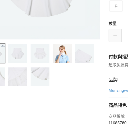
F
數量
付款與運
超取免運
付款方式
品牌
信用卡一
Munsingw
超商取貨
商品特色
LINE Pay
商品編號
Apple Pay
11685780