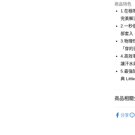
商品特色
街口支付
1.在
悠遊付
完美解
2.一
AFTEE先
部套入
相關說明
【關於「A
3.物理
ATM付款
AFTEE
「穿的
便利好安
4.高
１．簡單
２．便利
讓汗水
運送方式
３．安心
5.最強
全家取貨
【「AFT
典 Li
免運費
１．於結帳
付」結帳
付款後全
２．訂單
商品相關分
３．收到繳
免運費
／ATM／
💎 Munsin
※ 請注意
萊爾富取
分享
絡購買商品
▶配件
先享後付
免運費
※ 交易是
💎 Munsin
是否繳費成
付款後萊