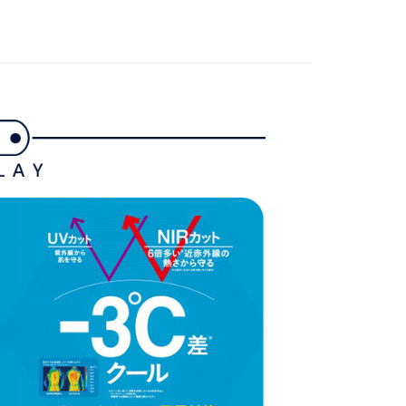
援中心」
https://netprotections.freshdesk.com/support/home
選｜精選3折起
🔥企鵝獨家款｜滿件再享最高88折
項】
春夏新品
🐧 Munsingwear
付款
恩沛科技股份有限公司提供之「AFTEE先享後付」服務完成之
依本服務之必要範圍內提供個人資料，並將交易相關給付款項請
gwear
🌸26春夏商品
讓予恩沛科技股份有限公司。
選｜精選3折起
🌡️熱浪來襲：涼感❎機能❎專區
配件
個人資料處理事宜，請瀏覽以下網址：
1取貨
ee.tw/terms/#terms3
年的使用者請事先徵得法定代理人或監護人之同意方可使用
E先享後付」，若未經同意申辦者引起之損失，本公司不負相關責
AFTEE先享後付」時，將依據個別帳號之用戶狀況，依本公司
核予不同之上限額度；若仍有額度不足之情形，本公司將視審查
用戶進行身份認證。
一人註冊多個帳號或使用他人資訊註冊。若發現惡意使用之情
科技股份有限公司將有權停止該用戶之使用額度並採取法律行