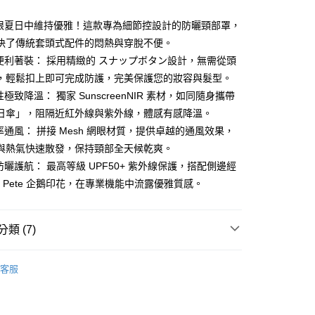
極限夏日中維持優雅！這款專為細節控設計的防曬頸部罩，
決了傳統套頭式配件的悶熱與穿脫不便。
秒便利著裝： 採用精緻的 スナップボタン設計，無需從頭
享後付
，輕鬆扣上即可完成防護，完美保護您的妝容與髮型。
FTEE先享後付」】
性極致降溫： 獨家 SunscreenNIR 素材，如同隨身攜帶
先享後付是「在收到商品之後才付款」的支付方式。 讓您購物簡單
日傘」，阻隔近紅外線與紫外線，體感有感降溫。
心！
效率通風： 拼接 Mesh 網眼材質，提供卓越的通風效果，
：不需註冊會員、不需綁卡、不需儲值。
：只要手機號碼，簡訊認證，即可結帳。
與熱氣快速散發，保持頸部全天候乾爽。
：先確認商品／服務後，再付款。
防曬護航： 最高等級 UPF50+ 紫外線保護，搭配側邊經
付款
EE先享後付」結帳流程】
ttle Pete 企鵝印花，在專業機能中流露優雅質感。
方式選擇「AFTEE先享後付」後，將跳轉至「AFTEE先享後
頁面，進行簡訊認證並確認金額後，即可完成結帳。
家取貨
成立數日內，您將收到繳費通知簡訊。
類 (7)
費通知簡訊後14天內，點擊此簡訊中的連結，可透過四大超商
網路銀行／等多元方式進行付款，方視為交易完成。
gwear
高爾夫配件｜包、其他
：結帳手續完成當下不需立刻繳費，但若您需要取消訂單，請聯
貨付款
客服
的店家。未經商家同意取消之訂單仍視為有效，需透過AFTEE
◼️ 防曬/保暖/流行配飾
脖圍
繳納相關費用。
否成功請以「AFTEE先享後付 」之結帳頁面顯示為準，若有關於
gwear
🌐 網路限定款
功／繳費後需取消欲退款等相關疑問，請聯繫「AFTEE先享後
爾富取貨