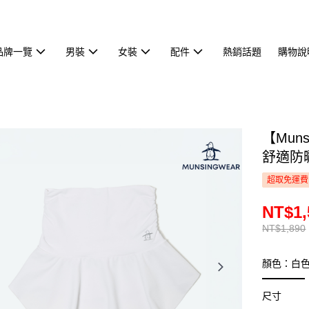
品牌一覽
男裝
女裝
配件
熱銷話題
購物說
【Mun
舒適防曬
超取免運費
NT$1,
NT$1,890
顏色：白
尺寸