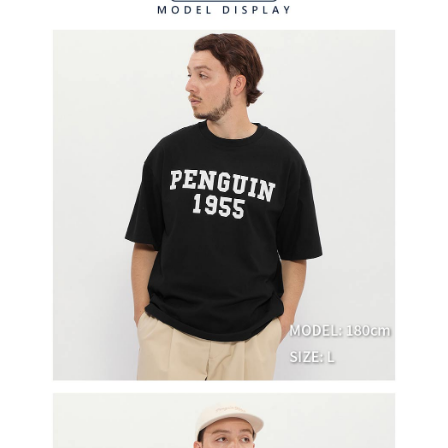
客戶支援中心」
https://netprotections.freshdesk.com/support/home
7-11取貨付款
【注意事項】
１．透過由恩沛科技股份有限公司提供之「AFTEE先享後付」服務完成之交
免運費
易，需依本服務之必要範圍內提供個人資料，並將交易相關給付款項請求債
權轉讓予恩沛科技股份有限公司。
付款後7-11取貨
２．關於個人資料處理事宜，請瀏覽以下網址：
免運費
https://aftee.tw/terms/#terms3
３．未成年的使用者請事先徵得法定代理人或監護人之同意方可使用
宅配
「AFTEE先享後付」，若未經同意申辦者引起之損失，本公司不負相關責
任。
免運費
４．使用「AFTEE先享後付」時，將依據個別帳號之用戶狀況，依本公司即
時審查核予不同之上限額度；若仍有額度不足之情形，本公司將視審查結果
離島宅配
請求用戶進行身份認證。
免運費
５．嚴禁一人註冊多個帳號或使用他人資訊註冊。若發現惡意使用之情形，
恩沛科技股份有限公司將有權停止該用戶之使用額度並採取法律行動。