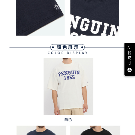
AI
找
尺
寸