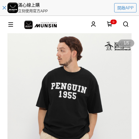
滿心線上購
開啟APP
立刻使用官方APP
0
1
/
5