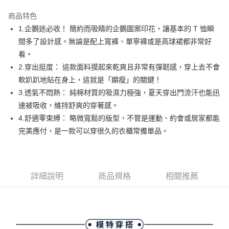
街口支付
商品特色
悠遊付
1.企鵝迷必收！ 簡約而吸睛的企鵝圖案印花，讓基本的 T 恤瞬
AFTEE先享後付
間多了設計感。無論是配上寬褲、單寧褲或是高球裙都非常好
相關說明
看。
【關於「AFTEE先享後付」】
2.穿出挺度： 這款面料摸起來乾爽且非常有彈韌感，穿上去不會
ATM付款
AFTEE先享後付是「在收到商品之後才付款」的支付方式。 讓您購物簡單
軟趴趴地貼在身上，這就是「顯瘦」的關鍵！
便利好安心！
１．簡單：不需註冊會員、不需綁卡、不需儲值。
3.透氣不悶熱： 純棉材質的吸濕力極強，夏天穿出門流汗也能迅
運送方式
２．便利：只要手機號碼，簡訊認證，即可結帳。
速被吸收，維持舒爽的穿著感。
３．安心：先確認商品／服務後，再付款。
全家取貨付款
4.舒適零束縛： 略微寬鬆的版型，不管是運動、約會或居家都能
免運費
【「AFTEE先享後付」結帳流程】
完美應付，是一款可以穿很久的衣櫃常備單品。
１．於結帳方式選擇「AFTEE先享後付」後，將跳轉至「AFTEE先享後付」
付款後全家取貨
結帳頁面，進行簡訊認證並確認金額後，即可完成結帳。
２．訂單成立數日內，您將收到繳費通知簡訊。
免運費
３．收到繳費通知簡訊後14天內，點擊此簡訊中的連結，可透過四大超商／
ATM／網路銀行／等多元方式進行付款，方視為交易完成。
詳細說明
商品規格
相關推薦
萊爾富取貨付款
※ 請注意：結帳手續完成當下不需立刻繳費，但若您需要取消訂單，請聯絡
免運費
購買商品的店家。未經商家同意取消之訂單仍視為有效，需透過AFTEE先享
後付繳納相關費用。
付款後萊爾富取貨
※ 交易是否成功請以「AFTEE先享後付 」之結帳頁面顯示為準，若有關於
是否繳費成功／繳費後需取消欲退款等相關疑問，請聯繫「AFTEE先享後付
免運費