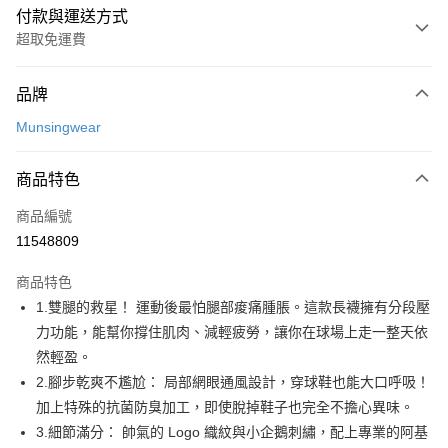
付款與運送方式
超取免運費
付款方式
品牌
信用卡一次付款
Munsingwear
超商取貨付款
商品特色
LINE Pay
商品編號
Apple Pay
11548809
街口支付
商品特色
悠遊付
1.雙腿的救星！ 運動後最怕腿部痠痛腫脹。這款長襪擁有分段壓
AFTEE先享後付
力功能，能幫你撐住肌肉、減輕疲勞，讓你在球場上走一整天依
相關說明
然輕盈。
【關於「AFTEE先享後付」】
2.腳步乾爽不尷尬： 局部網眼通風設計，穿球鞋也能大口呼吸！
ATM付款
AFTEE先享後付是「在收到商品之後才付款」的支付方式。 讓您購物簡單
加上特殊的抗菌防臭加工，即使脫掉鞋子也完全不擔心異味。
便利好安心！
１．簡單：不需註冊會員、不需綁卡、不需儲值。
3.細節滿分： 帥氣的 Logo 織紋與小企鵝刺繡，配上專業的阿基
運送方式
２．便利：只要手機號碼，簡訊認證，即可結帳。