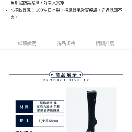
里斯腱防護編織，好看又實穿。
３．安心：先確認商品／服務後，再付款。
全家取貨付款
4.極致質感： 100% 日本製，棉感質地紮實親膚，穿過就回不
免運費
【「AFTEE先享後付」結帳流程】
去！
１．於結帳方式選擇「AFTEE先享後付」後，將跳轉至「AFTEE先享後付」
付款後全家取貨
結帳頁面，進行簡訊認證並確認金額後，即可完成結帳。
２．訂單成立數日內，您將收到繳費通知簡訊。
免運費
３．收到繳費通知簡訊後14天內，點擊此簡訊中的連結，可透過四大超商／
ATM／網路銀行／等多元方式進行付款，方視為交易完成。
詳細說明
商品規格
相關推薦
萊爾富取貨付款
※ 請注意：結帳手續完成當下不需立刻繳費，但若您需要取消訂單，請聯絡
免運費
購買商品的店家。未經商家同意取消之訂單仍視為有效，需透過AFTEE先享
後付繳納相關費用。
付款後萊爾富取貨
※ 交易是否成功請以「AFTEE先享後付 」之結帳頁面顯示為準，若有關於
是否繳費成功／繳費後需取消欲退款等相關疑問，請聯繫「AFTEE先享後付
免運費
客戶支援中心」
https://netprotections.freshdesk.com/support/home
7-11取貨付款
【注意事項】
１．透過由恩沛科技股份有限公司提供之「AFTEE先享後付」服務完成之交
免運費
易，需依本服務之必要範圍內提供個人資料，並將交易相關給付款項請求債
權轉讓予恩沛科技股份有限公司。
付款後7-11取貨
２．關於個人資料處理事宜，請瀏覽以下網址：
免運費
https://aftee.tw/terms/#terms3
３．未成年的使用者請事先徵得法定代理人或監護人之同意方可使用
宅配
「AFTEE先享後付」，若未經同意申辦者引起之損失，本公司不負相關責
任。
免運費