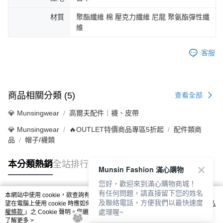
材質
聚酯纖維 棉 壓克力纖維 尼龍 聚氨酯彈性纖
維
客服
商品相關分類 (5)
查看全部
💎 Munsingwear
高爾夫配件｜襪、皮帶
💎 Munsingwear
🔥OUTLET特價商品專區5折起
配件類商
品
帽子/襪類
本分類熱銷
全站排行
Munsin Fashion 滿心購物
您好，歡迎來到滿心購物商城！
有任何問題，請直接留下您的姓名
本網站中使用 cookie，欲查詢有關本網站使用 cookie 方式之詳情，及若您不希
及聯絡電話，方便我們以最快速度
熱門標籤
望在電腦上使用 cookie 時應如何變更電腦的 cookie 設定，請參閱本網站「
隱私
處理喔~
權條款
」之 Cookie 聲明。您繼續使用本網站即表示您同意本公司得按本網站使
用條款之 Cookie 聲明使用 cookie。
了解更多 >