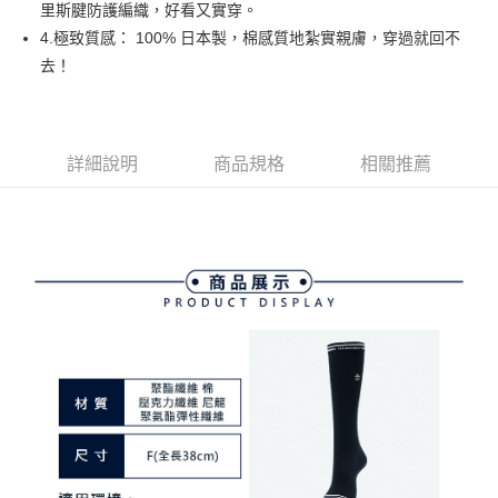
里斯腱防護編織，好看又實穿。
３．安心：先確認商品／服務後，再付款。
全家取貨付款
4.極致質感： 100% 日本製，棉感質地紮實親膚，穿過就回不
免運費
【「AFTEE先享後付」結帳流程】
去！
１．於結帳方式選擇「AFTEE先享後付」後，將跳轉至「AFTEE先享後付」
付款後全家取貨
結帳頁面，進行簡訊認證並確認金額後，即可完成結帳。
２．訂單成立數日內，您將收到繳費通知簡訊。
免運費
３．收到繳費通知簡訊後14天內，點擊此簡訊中的連結，可透過四大超商／
ATM／網路銀行／等多元方式進行付款，方視為交易完成。
詳細說明
商品規格
相關推薦
萊爾富取貨付款
※ 請注意：結帳手續完成當下不需立刻繳費，但若您需要取消訂單，請聯絡
免運費
購買商品的店家。未經商家同意取消之訂單仍視為有效，需透過AFTEE先享
後付繳納相關費用。
付款後萊爾富取貨
※ 交易是否成功請以「AFTEE先享後付 」之結帳頁面顯示為準，若有關於
是否繳費成功／繳費後需取消欲退款等相關疑問，請聯繫「AFTEE先享後付
免運費
客戶支援中心」
https://netprotections.freshdesk.com/support/home
7-11取貨付款
【注意事項】
１．透過由恩沛科技股份有限公司提供之「AFTEE先享後付」服務完成之交
免運費
易，需依本服務之必要範圍內提供個人資料，並將交易相關給付款項請求債
權轉讓予恩沛科技股份有限公司。
付款後7-11取貨
２．關於個人資料處理事宜，請瀏覽以下網址：
免運費
https://aftee.tw/terms/#terms3
３．未成年的使用者請事先徵得法定代理人或監護人之同意方可使用
宅配
「AFTEE先享後付」，若未經同意申辦者引起之損失，本公司不負相關責
任。
免運費