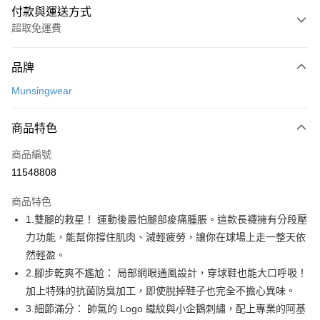
付款與運送方式
超取免運費
付款方式
品牌
信用卡一次付款
Munsingwear
超商取貨付款
商品特色
LINE Pay
商品編號
Apple Pay
11548808
街口支付
商品特色
悠遊付
1.雙腿的救星！ 運動後最怕腿部痠痛腫脹。這款長襪擁有分段壓
AFTEE先享後付
力功能，能幫你撐住肌肉、減輕疲勞，讓你在球場上走一整天依
相關說明
然輕盈。
【關於「AFTEE先享後付」】
2.腳步乾爽不尷尬： 局部網眼通風設計，穿球鞋也能大口呼吸！
ATM付款
AFTEE先享後付是「在收到商品之後才付款」的支付方式。 讓您購物簡單
加上特殊的抗菌防臭加工，即使脫掉鞋子也完全不擔心異味。
便利好安心！
１．簡單：不需註冊會員、不需綁卡、不需儲值。
3.細節滿分： 帥氣的 Logo 織紋與小企鵝刺繡，配上專業的阿基
運送方式
２．便利：只要手機號碼，簡訊認證，即可結帳。