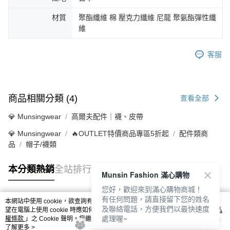
材質
聚酯纖維 棉 壓克力纖維 尼龍 聚氨酯彈性纖
維
客服
商品相關分類 (4)
查看全部
💎 Munsingwear
高爾夫配件｜襪、皮帶
💎 Munsingwear
🔥OUTLET特價商品專區5折起
配件類商
品
帽子/襪類
本分類熱銷
全站排行
Munsin Fashion 滿心購物
您好，歡迎來到滿心購物商城！
有任何問題，請直接留下您的姓名
本網站中使用 cookie，欲查詢有關本網站使用 cookie 方式之詳情，及若您不希
及聯絡電話，方便我們以最快速度
熱門標籤
望在電腦上使用 cookie 時應如何變更電腦的 cookie 設定，請參閱本網站「
隱私
處理喔~
權條款
」之 Cookie 聲明。您繼續使用本網站即表示您同意本公司得按本網站使
用條款之 Cookie 聲明使用 cookie。
了解更多 >