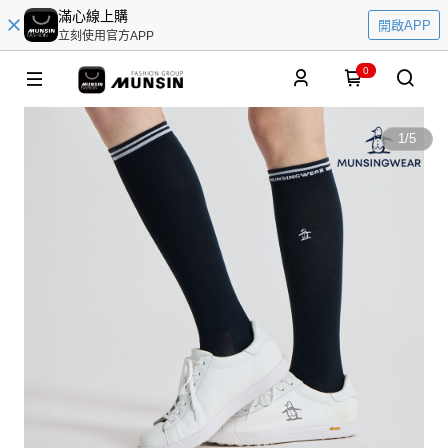
滿心線上購
開啟APP
立刻使用官方APP
0
1
/
5