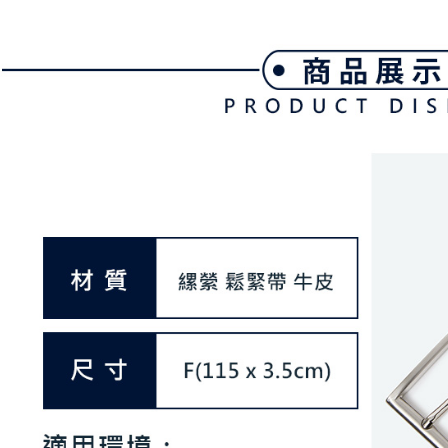
期限を延
送料無料
（例：予
の有無に関
7-11取貨
二、支払
送料無料
1.初回 
き、限度
付款後7-1
2.決済金額
送料無料
3.現在、
宅配
三、利用規
プロテクシ
送料無料
します。
文者の氏
離島宅配
これに限ら
送料無料
されます。
AFTEE
明』をご
AFTEE
なります。
延滞納金
後見人の同
個人情報