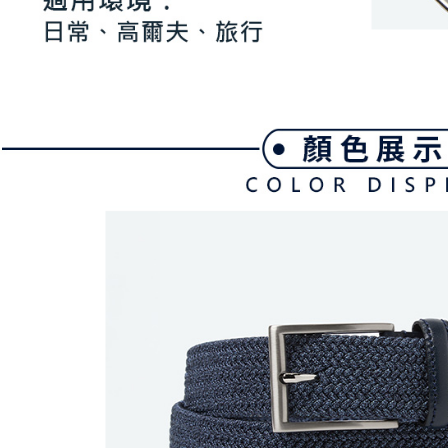
を行使し
cs_tw@netp
を、必要な
AFTEE
意いただ