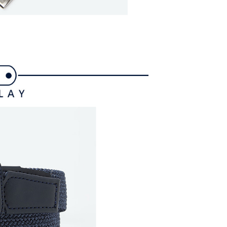
たい場合は、ネットプロテクションズ
rotections.co.jp
にご連絡ください。上記に示した個人情報
購入注文書とあわせてAFTEEにご提供いただく、または
にあなたの個人情報の収集、処理、利用を許可することににご同
けない場合は、当サービスを選択しないでください。