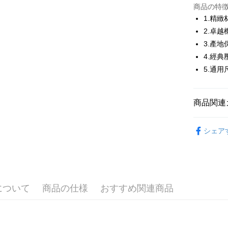
JKOPAY
商品の特
1.精
Easy Walle
2.卓
3.產地
AFTEE
説明
4.經典
一、 AF
5.通用
ATM払い
1.お支払
ドウが表
2.SMS
商品関連
3.注文す
配送方法
す。
4.ご注文
💎 Munsin
全家取貨
員の場合は
シェア
送料無料
▶配件
5.商品受
たはアプリ
🌸2026 
付款後全
ングでお
送料無料
💎 Munsin
代金納付期
プリをダウ
について
商品の仕様
おすすめ関連商品
📍本月精
萊爾富取
以内まで
送料無料
お支払期限
付款後萊
もとに計算