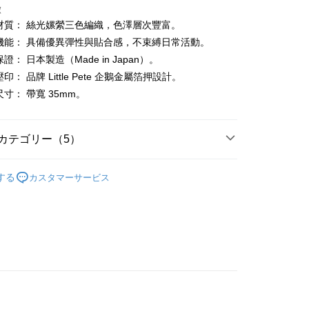
徴
緻材質： 絲光嫘縈三色編織，色澤層次豐富。
t
越機能： 具備優異彈性與貼合感，不束縛日常活動。
保證： 日本製造（Made in Japan）。
代金後払い
壓印： 品牌 Little Pete 企鵝金屬箔押設計。
TEE代金後払いについて
尺寸： 帶寬 35mm。
い方法でAFTEE代金後払いを選択すると、携帯電話認証ウィン
示されます。
で認証してお支払い手続を進めてください。
カテゴリー（5）
るときのお支払いは不要です。商品はご指定の住所に配送されま
が完了すると、携帯に支払い通知のSMSが届きます。アプリ会
gwear
高爾夫配件｜襪、皮帶
付款
、AFTEE アプリプッシュ通知が届きます。
する
カスタマーサービス
◼️ 皮帶
け取り時のお支払いは不要です。商品を確かめてから、SMSま
の通知に従って、4大コンビニ、またはATM/オンラインバンキ
春夏新品
🐧 Munsingwear
家取貨
支払いください。
gwear
🌸26春夏商品
限は最短で 14 日以内ですので、ご注意ください。AFTEE ア
ンロードして AFTEE 会員になるとお支払い期限を最長 45 日
選｜精選3折起
🌡️熱浪來襲：涼感❎機能❎專區
配件
貨付款
延長できます。
は、ショップが請求した期日と、AFTEEで延長できる日数を
爾富取貨
されます。AFTEEで注文すると、商品を受け取るまで支払い