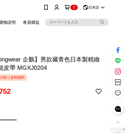
0
日本語
購物說明
會員權益
singwear 企鵝】男款藏青色日本製精緻
皮帶 MGXJ0204
け取り送料無料
752