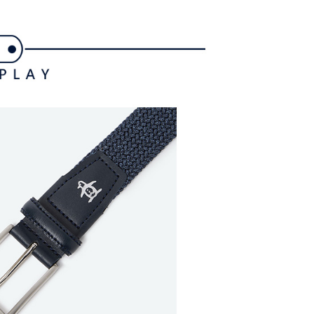
長できますが、商品を期限内に受け取れない場合があります
約商品や商品到着日が比較的遅い商品）。そのため、商品到着
わらず、AFTEEで指定された期限内にお支払いください。
付款
い限度額
AFTEEを ご利用の際に、認証結果及び当社の審査の結果に基づ
額が設定されます。
1取貨
は最低NT$20です。
台湾の会員のみご利用いただけます。
約「AFTEE代金後払い」（以下当サービスという）はネット
ョンズ（以下 AFTEE という）が提供し、AFTEEが代金を徴収
当サービスご利用の際に提供しなければならない個人情報（注
名、電話番号、受取人の氏名、電話番号、受取人住所を含むが
ない）は、AFTEEに渡され当サービスで必要な範囲内で利用
AFTEEの個人情報の収集、処理、利用について、詳細は
公式ホームページの『個人情報の収集、処理及び利用に関する声
参照ください（
https://aftee.tw/privacypolicy/
）。
の初回ご利用の際に、審査を通過すれば、最高額がNT$10,000に
支払い期限を過ぎた場合、その金額に基づいて年利20%の遅
が加算されます。未成年の利用者は、事前に法定代理人または
意を得ればAFTEEをご利用いただけます。
の処理、利用について疑問がある、または関連する法律の権利