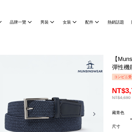
品牌一覽
男裝
女裝
配件
熱銷話題
【Mun
彈性機能
コンビニ受
NT$3,
NT$4,690
藏青色
尺寸