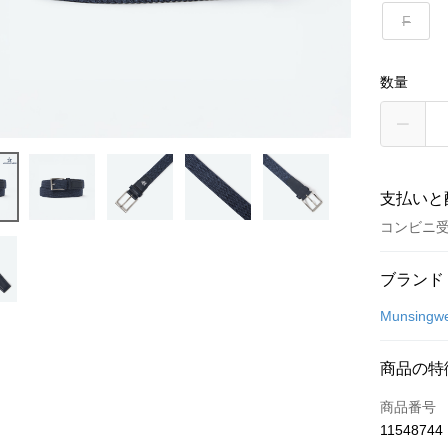
F
数量
支払いと
コンビニ
お支払い
ブランド
クレジット
Munsingw
コンビニ
商品の特
LINE Pay
商品番号
Apple Pay
11548744