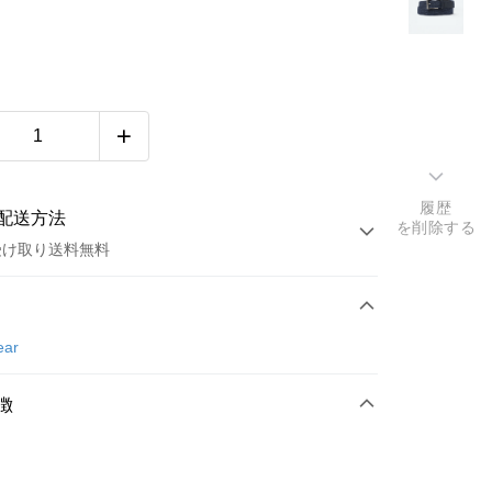
履歴
配送方法
を削除する
受け取り送料無料
方法
カード1回払い
ear
店頭代金引換
徴