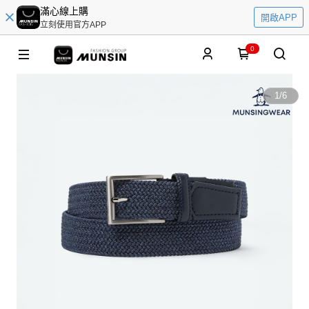
滿心線上購
開啟APP
立刻使用官方APP
0
1
/
6