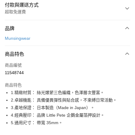
付款與運送方式
超取免運費
付款方式
品牌
信用卡一次付款
Munsingwear
超商取貨付款
商品特色
LINE Pay
商品編號
Apple Pay
11548744
街口支付
商品特色
悠遊付
1.精緻材質： 絲光嫘縈三色編織，色澤層次豐富。
AFTEE先享後付
2.卓越機能： 具備優異彈性與貼合感，不束縛日常活動。
相關說明
3.產地保證： 日本製造（Made in Japan）。
【關於「AFTEE先享後付」】
4.經典壓印： 品牌 Little Pete 企鵝金屬箔押設計。
ATM付款
AFTEE先享後付是「在收到商品之後才付款」的支付方式。 讓您購物簡單
5.通用尺寸： 帶寬 35mm。
便利好安心！
１．簡單：不需註冊會員、不需綁卡、不需儲值。
運送方式
２．便利：只要手機號碼，簡訊認證，即可結帳。