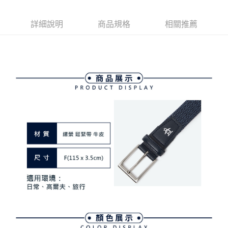
３．安心：先確認商品／服務後，再付款。
全家取貨付款
詳細說明
商品規格
相關推薦
免運費
【「AFTEE先享後付」結帳流程】
１．於結帳方式選擇「AFTEE先享後付」後，將跳轉至「AFTEE先享後付」
付款後全家取貨
結帳頁面，進行簡訊認證並確認金額後，即可完成結帳。
２．訂單成立數日內，您將收到繳費通知簡訊。
免運費
３．收到繳費通知簡訊後14天內，點擊此簡訊中的連結，可透過四大超商／
ATM／網路銀行／等多元方式進行付款，方視為交易完成。
萊爾富取貨付款
※ 請注意：結帳手續完成當下不需立刻繳費，但若您需要取消訂單，請聯絡
免運費
購買商品的店家。未經商家同意取消之訂單仍視為有效，需透過AFTEE先享
後付繳納相關費用。
付款後萊爾富取貨
※ 交易是否成功請以「AFTEE先享後付 」之結帳頁面顯示為準，若有關於
是否繳費成功／繳費後需取消欲退款等相關疑問，請聯繫「AFTEE先享後付
免運費
客戶支援中心」
https://netprotections.freshdesk.com/support/home
7-11取貨付款
【注意事項】
１．透過由恩沛科技股份有限公司提供之「AFTEE先享後付」服務完成之交
免運費
易，需依本服務之必要範圍內提供個人資料，並將交易相關給付款項請求債
權轉讓予恩沛科技股份有限公司。
付款後7-11取貨
２．關於個人資料處理事宜，請瀏覽以下網址：
免運費
https://aftee.tw/terms/#terms3
３．未成年的使用者請事先徵得法定代理人或監護人之同意方可使用
宅配
「AFTEE先享後付」，若未經同意申辦者引起之損失，本公司不負相關責
任。
免運費