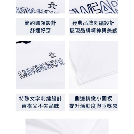
客戶支援中心」
https://netprotections.freshdesk.com/support/home
7-11取貨付款
【注意事項】
１．透過由恩沛科技股份有限公司提供之「AFTEE先享後付」服務完成之交
免運費
易，需依本服務之必要範圍內提供個人資料，並將交易相關給付款項請求債
權轉讓予恩沛科技股份有限公司。
付款後7-11取貨
２．關於個人資料處理事宜，請瀏覽以下網址：
免運費
https://aftee.tw/terms/#terms3
３．未成年的使用者請事先徵得法定代理人或監護人之同意方可使用
宅配
「AFTEE先享後付」，若未經同意申辦者引起之損失，本公司不負相關責
任。
免運費
４．使用「AFTEE先享後付」時，將依據個別帳號之用戶狀況，依本公司即
時審查核予不同之上限額度；若仍有額度不足之情形，本公司將視審查結果
離島宅配
請求用戶進行身份認證。
免運費
５．嚴禁一人註冊多個帳號或使用他人資訊註冊。若發現惡意使用之情形，
恩沛科技股份有限公司將有權停止該用戶之使用額度並採取法律行動。