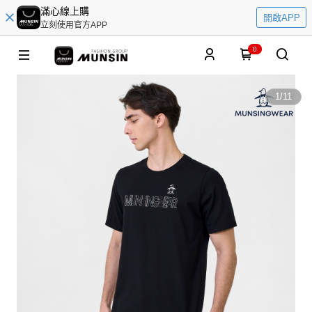
滿心線上購
開啟APP
立刻使用官方APP
0
1
/
11