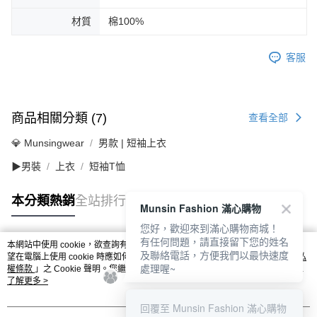
材質
棉100%
客服
商品相關分類 (7)
查看全部
💎 Munsingwear
男款 | 短袖上衣
▶男裝
上衣
短袖T恤
本分類熱銷
全站排行
Munsin Fashion 滿心購物
您好，歡迎來到滿心購物商城！
有任何問題，請直接留下您的姓名
本網站中使用 cookie，欲查詢有關本網站使用 cookie 方式之詳情，及若您不希
及聯絡電話，方便我們以最快速度
熱門標籤
望在電腦上使用 cookie 時應如何變更電腦的 cookie 設定，請參閱本網站「
隱私
處理喔~
權條款
」之 Cookie 聲明。您繼續使用本網站即表示您同意本公司得按本網站使
用條款之 Cookie 聲明使用 cookie。
了解更多 >
回覆至 Munsin Fashion 滿心購物