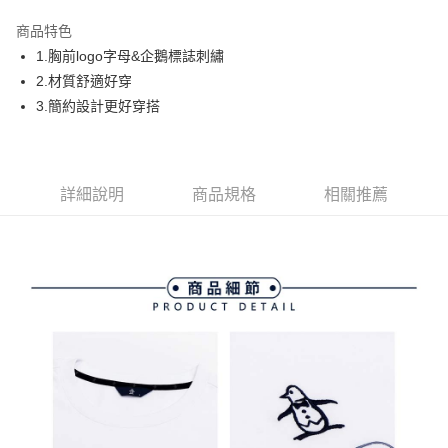
街口支付
商品特色
悠遊付
1.胸前logo字母&企鵝標誌刺繡
AFTEE先享後付
2.材質舒適好穿
相關說明
3.簡約設計更好穿搭
【關於「AFTEE先享後付」】
ATM付款
AFTEE先享後付是「在收到商品之後才付款」的支付方式。 讓您購物簡單
便利好安心！
１．簡單：不需註冊會員、不需綁卡、不需儲值。
運送方式
詳細說明
商品規格
相關推薦
２．便利：只要手機號碼，簡訊認證，即可結帳。
３．安心：先確認商品／服務後，再付款。
全家取貨付款
免運費
【「AFTEE先享後付」結帳流程】
１．於結帳方式選擇「AFTEE先享後付」後，將跳轉至「AFTEE先享後付」
付款後全家取貨
結帳頁面，進行簡訊認證並確認金額後，即可完成結帳。
２．訂單成立數日內，您將收到繳費通知簡訊。
免運費
３．收到繳費通知簡訊後14天內，點擊此簡訊中的連結，可透過四大超商／
ATM／網路銀行／等多元方式進行付款，方視為交易完成。
萊爾富取貨付款
※ 請注意：結帳手續完成當下不需立刻繳費，但若您需要取消訂單，請聯絡
免運費
購買商品的店家。未經商家同意取消之訂單仍視為有效，需透過AFTEE先享
後付繳納相關費用。
付款後萊爾富取貨
※ 交易是否成功請以「AFTEE先享後付 」之結帳頁面顯示為準，若有關於
是否繳費成功／繳費後需取消欲退款等相關疑問，請聯繫「AFTEE先享後付
免運費