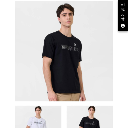
AI
找
尺
寸