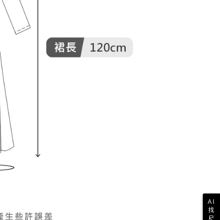
AI
找
尺