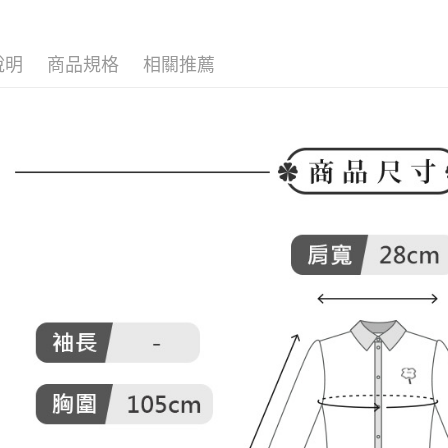
▶女裝
付款後全
２．訂單
３．收到繳
▶女裝
免運費
／ATM／
※ 請注意
說明
商品規格
相關推薦
🌸2026 
萊爾富取
絡購買商品
先享後付
免運費
🕊️ POU 
※ 交易是
是否繳費成
付款後萊
付客戶支
免運費
【注意事
7-11取貨
１．透過由
交易，需
免運費
求債權轉
２．關於
付款後7-1
https://aft
免運費
３．未成
「AFTE
宅配
任。
４．使用「
免運費
即時審查
結果請求
離島宅配
５．嚴禁
免運費
形，恩沛
動。