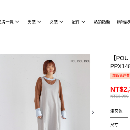
品牌一覽
男裝
女裝
配件
熱銷話題
購物說
【POU
PPX14
超取免運費
NT$2,
NT$3,990
淺灰色
尺寸