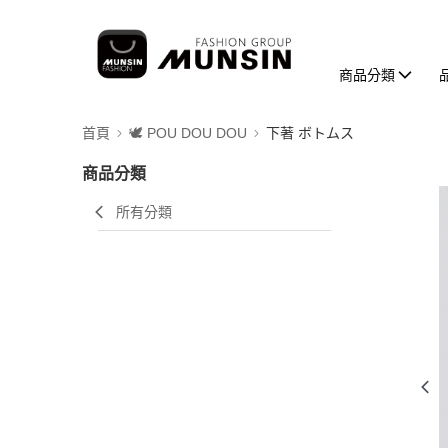
商品分類
首頁
🕊️ POU DOU DOU
下著 ボトムス
商品分類
所有分類