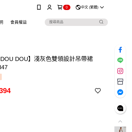
0
中文 (繁體)
明
會員權益
 DOU DOU】淺灰色雙領設計吊帶裙
847
394