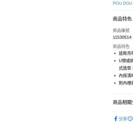
信用卡一
POU DOU
超商取貨
商品特色
LINE Pay
商品編號
Apple Pay
11530514
商品特色
街口支付
這款吊
悠遊付
U領或
式造型
AFTEE先
內搭清
相關說明
【關於「A
附內裡
ATM付款
AFTEE
便利好安
１．簡單
商品相關分
２．便利
運送方式
３．安心
🕊️ POU 
全家取貨
分享
【「AFT
🕊️ POU 
免運費
１．於結帳
付」結帳