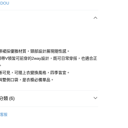
次付款
 DOU
付款
帶裙採優雅材質，頸部設計展現隨性感。
綁帶V領皆可前穿的2way設計，既可日常穿搭，也適合正
。
享後付
晰可見，可隨上衣變換風格，四季皆宜。
FTEE先享後付」】
與雙側口袋，是衣櫥必備單品。
先享後付是「在收到商品之後才付款」的支付方式。 讓您購物簡單
心！
：不需註冊會員、不需綁卡、不需儲值。
類 (6)
：只要手機號碼，簡訊認證，即可結帳。
：先確認商品／服務後，再付款。
DOU DOU
下著 ボトムス
付款
客服
EE先享後付」結帳流程】
DOU DOU
🌼 新品任3件85折
方式選擇「AFTEE先享後付」後，將跳轉至「AFTEE先享後
頁面，進行簡訊認證並確認金額後，即可完成結帳。