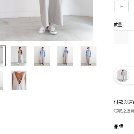
F
數量
付款與運
超取免運
付款方式
品牌