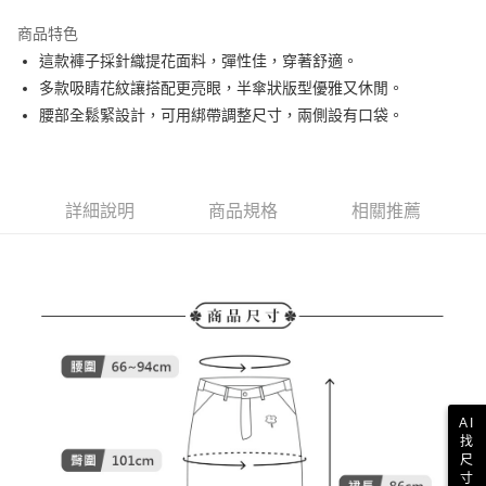
街口支付
商品特色
悠遊付
這款褲子採針織提花面料，彈性佳，穿著舒適。
AFTEE先享後付
多款吸睛花紋讓搭配更亮眼，半傘狀版型優雅又休閒。
相關說明
腰部全鬆緊設計，可用綁帶調整尺寸，兩側設有口袋。
【關於「AFTEE先享後付」】
ATM付款
AFTEE先享後付是「在收到商品之後才付款」的支付方式。 讓您購物簡單
便利好安心！
１．簡單：不需註冊會員、不需綁卡、不需儲值。
運送方式
詳細說明
商品規格
相關推薦
２．便利：只要手機號碼，簡訊認證，即可結帳。
３．安心：先確認商品／服務後，再付款。
全家取貨付款
免運費
【「AFTEE先享後付」結帳流程】
１．於結帳方式選擇「AFTEE先享後付」後，將跳轉至「AFTEE先享後付」
付款後全家取貨
結帳頁面，進行簡訊認證並確認金額後，即可完成結帳。
２．訂單成立數日內，您將收到繳費通知簡訊。
免運費
３．收到繳費通知簡訊後14天內，點擊此簡訊中的連結，可透過四大超商／
ATM／網路銀行／等多元方式進行付款，方視為交易完成。
萊爾富取貨付款
※ 請注意：結帳手續完成當下不需立刻繳費，但若您需要取消訂單，請聯絡
免運費
購買商品的店家。未經商家同意取消之訂單仍視為有效，需透過AFTEE先享
AI
後付繳納相關費用。
找
付款後萊爾富取貨
※ 交易是否成功請以「AFTEE先享後付 」之結帳頁面顯示為準，若有關於
尺
是否繳費成功／繳費後需取消欲退款等相關疑問，請聯繫「AFTEE先享後付
免運費
寸