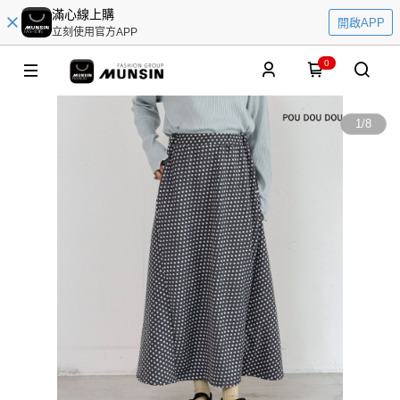
滿心線上購
開啟APP
立刻使用官方APP
0
1
/
8