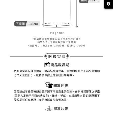
客戶支援中心」
https://netprotections.freshdesk.com/support/home
7-11取貨付款
【注意事項】
１．透過由恩沛科技股份有限公司提供之「AFTEE先享後付」服務完成之交
免運費
易，需依本服務之必要範圍內提供個人資料，並將交易相關給付款項請求債
權轉讓予恩沛科技股份有限公司。
付款後7-11取貨
２．關於個人資料處理事宜，請瀏覽以下網址：
免運費
https://aftee.tw/terms/#terms3
３．未成年的使用者請事先徵得法定代理人或監護人之同意方可使用
宅配
「AFTEE先享後付」，若未經同意申辦者引起之損失，本公司不負相關責
任。
免運費
４．使用「AFTEE先享後付」時，將依據個別帳號之用戶狀況，依本公司即
時審查核予不同之上限額度；若仍有額度不足之情形，本公司將視審查結果
離島宅配
請求用戶進行身份認證。
免運費
５．嚴禁一人註冊多個帳號或使用他人資訊註冊。若發現惡意使用之情形，
恩沛科技股份有限公司將有權停止該用戶之使用額度並採取法律行動。