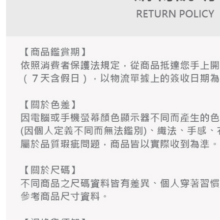
資料（包
是否繳費成
付款後萊
用，由本
付客戶支
免運費
3.完整用
【注意事
7-11取貨
１．透過由
交易，需
免運費
求債權轉
２．關於
付款後7-1
https://aft
免運費
３．未成
「AFTE
宅配
任。
４．使用「
免運費
即時審查
結果請求
離島宅配
５．嚴禁
免運費
形，恩沛
動。