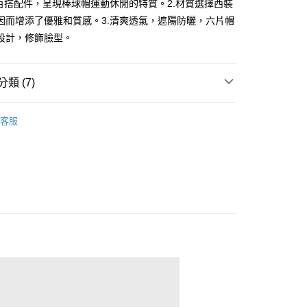
搭百搭配件，呈現棒球帽運動休閒的特質。2.材質選擇西裝
因而增添了優雅和質感。3.清爽透氣，遮陽防曬，六片帽
設計，修飾臉型。
分期
你分期使用說明】
享後付
類 (7)
由台灣大哥大提供，台灣大哥大用戶可立即使用無須另外申請。
式選擇「大哥付你分期」，訂單成立後會自動跳轉到大哥付的交易
證手機門號後，選擇欲分期的期數、繳款截止日，確認付款後即
sportif
包包/帽子配件
FTEE先享後付」】
。
客服
先享後付是「在收到商品之後才付款」的支付方式。 讓您購物簡單
sportif
准額度、可分期數及費用金額請依後續交易確認頁面所載為準。
📍2026春夏新品上市
心！
立30分鐘內，如未前往確認交易或遇審核未通過，訂單將自動取
：不需註冊會員、不需綁卡、不需儲值。
◼️ 帽子
棒球帽
「轉專審核」未通過狀況，表示未達大哥付你分期系統評分，恕
：只要手機號碼，簡訊認證，即可結帳。
評估內容。
：先確認商品／服務後，再付款。
sportif
◾ 全部商品
式說明】
付款
項不併入電信帳單，「大哥付你分期」於每月結算日後寄送繳費提
EE先享後付」結帳流程】
選｜精選3折起
🐓公雞牌｜精選6折起
2026春新品上
方式選擇「AFTEE先享後付」後，將跳轉至「AFTEE先享後
訊連結打開帳單後，可選擇「超商條碼／台灣大直營門市／銀行轉
頁面，進行簡訊認證並確認金額後，即可完成結帳。
付／iPASS MONEY」等通路繳費。
家取貨
成立數日內，您將收到繳費通知簡訊。
春夏新品
🏝️ le coq sportif法國公雞
費通知簡訊後14天內，點擊此簡訊中的連結，可透過四大超商
項】
網路銀行／等多元方式進行付款，方視為交易完成。
選｜精選3折起
🌡️熱浪來襲：涼感❎機能❎專區
配件
係由「台灣大哥大股份有限公司」（以下簡稱本公司）所提供，讓
：結帳手續完成當下不需立刻繳費，但若您需要取消訂單，請聯
貨付款
易時，得透過本服務購買商品或服務，並由商店將買賣／分期付
的店家。未經商家同意取消之訂單仍視為有效，需透過AFTEE
金債權讓與本公司後，依約使用本公司帳單繳交帳款。
繳納相關費用。
意付款使用「大哥付你分期」之契約關係目的，商店將以您的個人
否成功請以「AFTEE先享後付 」之結帳頁面顯示為準，若有關於