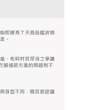
含姓名、電話或地址）提供予台灣大哥大進項蒐集、處理及利
功／繳費後需取消欲退款等相關疑問，請聯繫「AFTEE先享後
爾富取貨
公司與您本人進行分期帳單所需資料之確認、核對及更正。
援中心」
https://netprotections.freshdesk.com/support/home
戶服務條款，請詳閱以下連結：
https://oppay.tw/userRule
項】
付款
恩沛科技股份有限公司提供之「AFTEE先享後付」服務完成之
依本服務之必要範圍內提供個人資料，並將交易相關給付款項請
讓予恩沛科技股份有限公司。
個人資料處理事宜，請瀏覽以下網址：
1取貨
ee.tw/terms/#terms3
年的使用者請事先徵得法定代理人或監護人之同意方可使用
E先享後付」，若未經同意申辦者引起之損失，本公司不負相關責
AFTEE先享後付」時，將依據個別帳號之用戶狀況，依本公司
核予不同之上限額度；若仍有額度不足之情形，本公司將視審查
用戶進行身份認證。
一人註冊多個帳號或使用他人資訊註冊。若發現惡意使用之情
科技股份有限公司將有權停止該用戶之使用額度並採取法律行