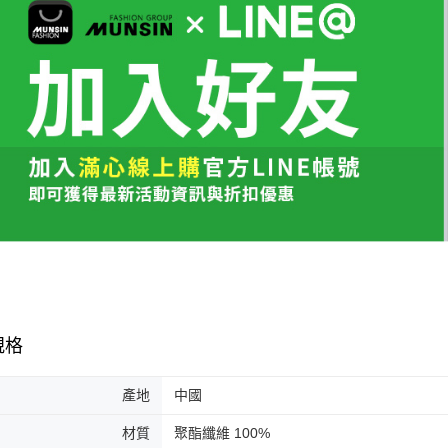
規格
產地
中國
材質
聚酯纖維 100%