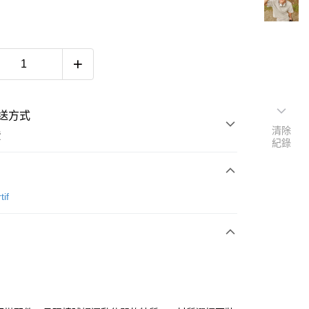
送方式
清除
費
紀錄
次付款
tif
付款