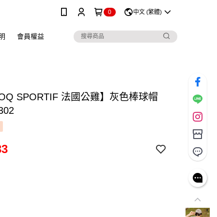
0
中文 (繁體)
明
會員權益
COQ SPORTIF 法國公雞】灰色棒球帽
302
33