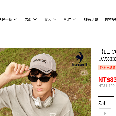
品牌一覽
男裝
女裝
配件
熱銷話題
購物說
【LE 
LWX03
超取免運費
NT$8
NT$1,190
尺寸
F