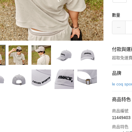
數量
付款與運
超取免運
付款方式
品牌
信用卡一
le coq spor
超商取貨
商品特色
LINE Pay
商品編號
Apple Pay
11449403
商品特色
街口支付