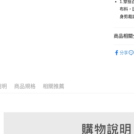
1.穿
悠遊付
布料，
身剪裁
大哥付你
相關說明
【大哥付
AFTEE先
商品相關分
1.本服務
2.付款方
相關說明
流程，驗
🚴‍♂️ le coq 
【關於「A
ATM付款
完成交易
分享
AFTEE
🚴‍♂️ le coq 
3.實際核
便利好安
4.訂單成
１．簡單
▶配件
消。如遇
２．便利
運送方式
無法說明
３．安心
🚴‍♂️ le coq 
【繳款方
全家取貨
1.分期款
【「AFT
說明
商品規格
相關推薦
📍本月精
醒簡訊。
免運費
１．於結帳
市
2.透過簡
付」結帳
帳／街口支
付款後全
２．訂單
🌸2026 
３．收到繳
免運費
【注意事
／ATM／
📍本月精
1.本服務
※ 請注意
萊爾富取
用戶於交
絡購買商品
款買賣價
先享後付
免運費
2.基於同
※ 交易是