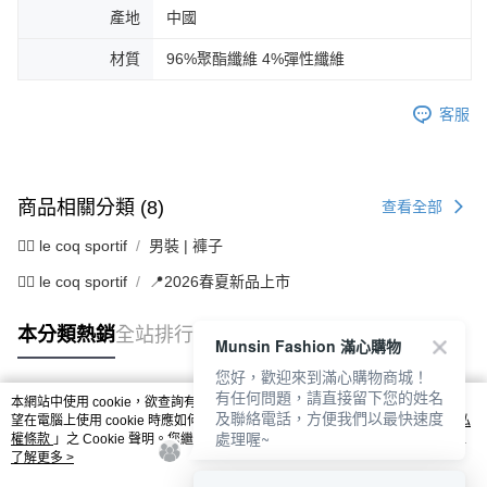
產地
中國
材質
96%聚酯纖維 4%彈性纖維
客服
商品相關分類 (8)
查看全部
🚴‍♂️ le coq sportif
男裝 | 褲子
🚴‍♂️ le coq sportif
📍2026春夏新品上市
本分類熱銷
全站排行
Munsin Fashion 滿心購物
您好，歡迎來到滿心購物商城！
有任何問題，請直接留下您的姓名
本網站中使用 cookie，欲查詢有關本網站使用 cookie 方式之詳情，及若您不希
及聯絡電話，方便我們以最快速度
熱門標籤
望在電腦上使用 cookie 時應如何變更電腦的 cookie 設定，請參閱本網站「
隱私
處理喔~
權條款
」之 Cookie 聲明。您繼續使用本網站即表示您同意本公司得按本網站使
用條款之 Cookie 聲明使用 cookie。
了解更多 >