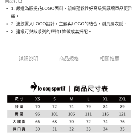
商品特色
悠遊付
1. 嚴選滿版提花LOGO面料，親膚蓬鬆性好高級質感讓單品更雅
大哥付你分期
緻。
相關說明
2. 波紋置入LOGO設計，主題與LOGO的結合，別具層次感。
【大哥付你分期使用說明】
3. 建議可與該系列的短袖T恤做成套搭配。
AFTEE先享後付
1.本服務由台灣大哥大提供，台灣大哥大用戶可立即使用無須另外申請。
2.付款方式選擇「大哥付你分期」，訂單成立後會自動跳轉到大哥付的交易
相關說明
流程，驗證手機門號後，選擇欲分期的期數、繳款截止日，確認付款後即完
【關於「AFTEE先享後付」】
成交易。
ATM付款
AFTEE先享後付是「在收到商品之後才付款」的支付方式。 讓您購物簡單
3.實際核准額度、可分期數及費用金額請依後續交易確認頁面所載為準。
詳細說明
商品規格
相關推薦
便利好安心！
4.訂單成立30分鐘內，如未前往確認交易或遇審核未通過，訂單將自動取
１．簡單：不需註冊會員、不需綁卡、不需儲值。
運送方式
消。如遇「轉專審核」未通過狀況，表示未達大哥付你分期系統評分，恕無
２．便利：只要手機號碼，簡訊認證，即可結帳。
法說明評估內容。
３．安心：先確認商品／服務後，再付款。
全家取貨付款
【繳款方式說明】
1.分期款項不併入電信帳單，「大哥付你分期」於每月結算日後寄送繳費提
免運費
【「AFTEE先享後付」結帳流程】
醒簡訊。
１．於結帳方式選擇「AFTEE先享後付」後，將跳轉至「AFTEE先享後付」
2.透過簡訊連結打開帳單後，可選擇「超商條碼／台灣大直營門市／銀行轉
付款後全家取貨
結帳頁面，進行簡訊認證並確認金額後，即可完成結帳。
帳／街口支付／iPASS MONEY」等通路繳費。
２．訂單成立數日內，您將收到繳費通知簡訊。
免運費
３．收到繳費通知簡訊後14天內，點擊此簡訊中的連結，可透過四大超商／
【注意事項】
ATM／網路銀行／等多元方式進行付款，方視為交易完成。
萊爾富取貨付款
1.本服務係由「台灣大哥大股份有限公司」（以下簡稱本公司）所提供，讓
※ 請注意：結帳手續完成當下不需立刻繳費，但若您需要取消訂單，請聯絡
用戶於交易時，得透過本服務購買商品或服務，並由商店將買賣／分期付款
免運費
購買商品的店家。未經商家同意取消之訂單仍視為有效，需透過AFTEE先享
買賣價金債權讓與本公司後，依約使用本公司帳單繳交帳款。
後付繳納相關費用。
2.基於同意付款使用「大哥付你分期」之契約關係目的，商店將以您的個人
付款後萊爾富取貨
※ 交易是否成功請以「AFTEE先享後付 」之結帳頁面顯示為準，若有關於