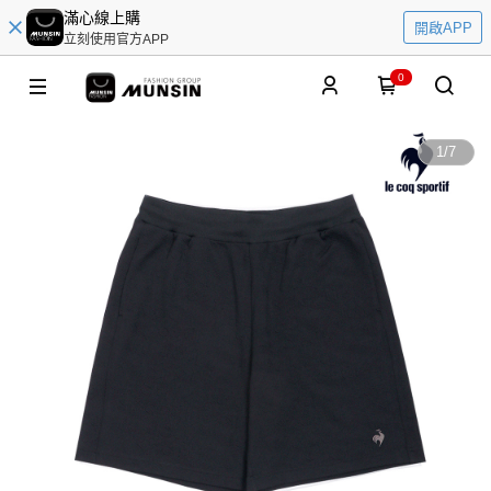
滿心線上購
開啟APP
立刻使用官方APP
0
1
/
7