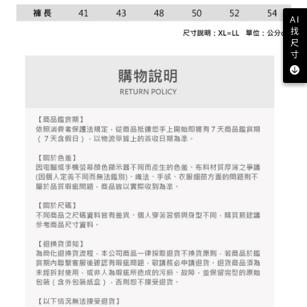
資料（包含姓名、電話或地址）提供予台灣大哥大進項蒐集、處理及利用，
是否繳費成功／繳費後需取消欲退款等相關疑問，請聯繫「AFTEE先享後付
免運費
由本公司與您本人進行分期帳單所需資料之確認、核對及更正。
AI
客戶支援中心」
https://netprotections.freshdesk.com/support/home
3.完整用戶服務條款，請詳閱以下連結：
https://oppay.tw/userRule
找
7-11取貨付款
尺
【注意事項】
寸
１．透過由恩沛科技股份有限公司提供之「AFTEE先享後付」服務完成之交
免運費
易，需依本服務之必要範圍內提供個人資料，並將交易相關給付款項請求債
權轉讓予恩沛科技股份有限公司。
付款後7-11取貨
２．關於個人資料處理事宜，請瀏覽以下網址：
免運費
https://aftee.tw/terms/#terms3
３．未成年的使用者請事先徵得法定代理人或監護人之同意方可使用
宅配
「AFTEE先享後付」，若未經同意申辦者引起之損失，本公司不負相關責
任。
免運費
４．使用「AFTEE先享後付」時，將依據個別帳號之用戶狀況，依本公司即
時審查核予不同之上限額度；若仍有額度不足之情形，本公司將視審查結果
離島宅配
請求用戶進行身份認證。
免運費
５．嚴禁一人註冊多個帳號或使用他人資訊註冊。若發現惡意使用之情形，
恩沛科技股份有限公司將有權停止該用戶之使用額度並採取法律行動。