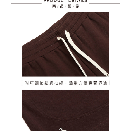
任。
免運費
４．使用「AFTEE先享後付」時，將依據個別帳號之用戶狀況，依本公司即
時審查核予不同之上限額度；若仍有額度不足之情形，本公司將視審查結果
離島宅配
請求用戶進行身份認證。
免運費
５．嚴禁一人註冊多個帳號或使用他人資訊註冊。若發現惡意使用之情形，
恩沛科技股份有限公司將有權停止該用戶之使用額度並採取法律行動。