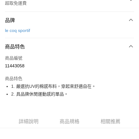
超取免運費
付款方式
品牌
信用卡一次付款
le coq sportif
超商取貨付款
商品特色
LINE Pay
商品編號
Apple Pay
11443058
街口支付
商品特色
悠遊付
1. 嚴選抗UV的棉感布料，穿起來舒適自在。
大哥付你分期
2. 具品牌休閒運動感的單品。
相關說明
【大哥付你分期使用說明】
AFTEE先享後付
1.本服務由台灣大哥大提供，台灣大哥大用戶可立即使用無須另外申請。
2.付款方式選擇「大哥付你分期」，訂單成立後會自動跳轉到大哥付的交易
相關說明
詳細說明
商品規格
相關推薦
流程，驗證手機門號後，選擇欲分期的期數、繳款截止日，確認付款後即完
【關於「AFTEE先享後付」】
成交易。
ATM付款
AFTEE先享後付是「在收到商品之後才付款」的支付方式。 讓您購物簡單
3.實際核准額度、可分期數及費用金額請依後續交易確認頁面所載為準。
便利好安心！