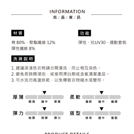
4.訂單成立30分鐘內，如未前往確認交易或遇審核未通過，訂單將自動取
１．簡單：不需註冊會員、不需綁卡、不需儲值。
運送方式
消。如遇「轉專審核」未通過狀況，表示未達大哥付你分期系統評分，恕無
２．便利：只要手機號碼，簡訊認證，即可結帳。
法說明評估內容。
３．安心：先確認商品／服務後，再付款。
全家取貨付款
【繳款方式說明】
1.分期款項不併入電信帳單，「大哥付你分期」於每月結算日後寄送繳費提
免運費
【「AFTEE先享後付」結帳流程】
醒簡訊。
１．於結帳方式選擇「AFTEE先享後付」後，將跳轉至「AFTEE先享後付」
2.透過簡訊連結打開帳單後，可選擇「超商條碼／台灣大直營門市／銀行轉
付款後全家取貨
結帳頁面，進行簡訊認證並確認金額後，即可完成結帳。
帳／街口支付／iPASS MONEY」等通路繳費。
２．訂單成立數日內，您將收到繳費通知簡訊。
免運費
３．收到繳費通知簡訊後14天內，點擊此簡訊中的連結，可透過四大超商／
【注意事項】
ATM／網路銀行／等多元方式進行付款，方視為交易完成。
萊爾富取貨付款
1.本服務係由「台灣大哥大股份有限公司」（以下簡稱本公司）所提供，讓
※ 請注意：結帳手續完成當下不需立刻繳費，但若您需要取消訂單，請聯絡
用戶於交易時，得透過本服務購買商品或服務，並由商店將買賣／分期付款
免運費
購買商品的店家。未經商家同意取消之訂單仍視為有效，需透過AFTEE先享
買賣價金債權讓與本公司後，依約使用本公司帳單繳交帳款。
後付繳納相關費用。
2.基於同意付款使用「大哥付你分期」之契約關係目的，商店將以您的個人
付款後萊爾富取貨
※ 交易是否成功請以「AFTEE先享後付 」之結帳頁面顯示為準，若有關於
資料（包含姓名、電話或地址）提供予台灣大哥大進項蒐集、處理及利用，
是否繳費成功／繳費後需取消欲退款等相關疑問，請聯繫「AFTEE先享後付
免運費
由本公司與您本人進行分期帳單所需資料之確認、核對及更正。
客戶支援中心」
https://netprotections.freshdesk.com/support/home
3.完整用戶服務條款，請詳閱以下連結：
https://oppay.tw/userRule
7-11取貨付款
【注意事項】
１．透過由恩沛科技股份有限公司提供之「AFTEE先享後付」服務完成之交
免運費
易，需依本服務之必要範圍內提供個人資料，並將交易相關給付款項請求債
權轉讓予恩沛科技股份有限公司。
付款後7-11取貨
２．關於個人資料處理事宜，請瀏覽以下網址：
免運費
https://aftee.tw/terms/#terms3
３．未成年的使用者請事先徵得法定代理人或監護人之同意方可使用
宅配
「AFTEE先享後付」，若未經同意申辦者引起之損失，本公司不負相關責