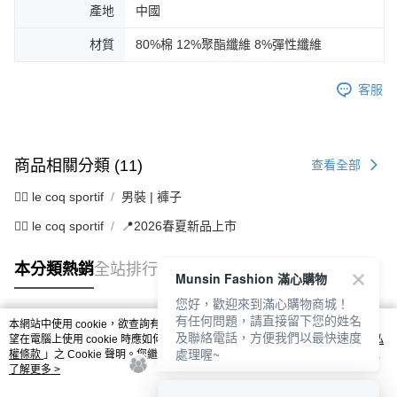
產地
中國
材質
80%棉 12%聚酯纖維 8%彈性纖維
客服
商品相關分類 (11)
查看全部
🚴‍♂️ le coq sportif
男裝 | 褲子
🚴‍♂️ le coq sportif
📍2026春夏新品上市
本分類熱銷
全站排行
Munsin Fashion 滿心購物
您好，歡迎來到滿心購物商城！
有任何問題，請直接留下您的姓名
本網站中使用 cookie，欲查詢有關本網站使用 cookie 方式之詳情，及若您不希
及聯絡電話，方便我們以最快速度
熱門標籤
望在電腦上使用 cookie 時應如何變更電腦的 cookie 設定，請參閱本網站「
隱私
處理喔~
權條款
」之 Cookie 聲明。您繼續使用本網站即表示您同意本公司得按本網站使
用條款之 Cookie 聲明使用 cookie。
了解更多 >