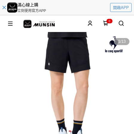
滿心線上購
開啟APP
立刻使用官方APP
0
1
/
13