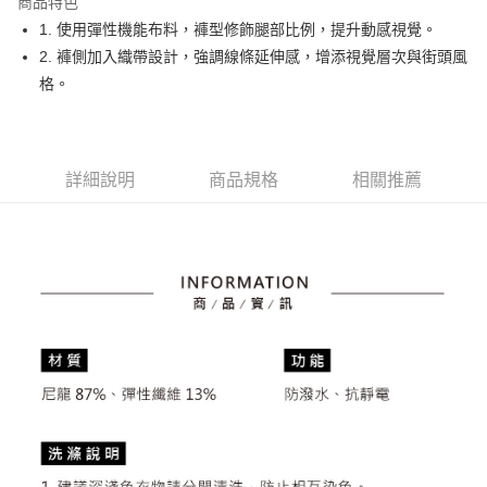
商品特色
悠遊付
1. 使用彈性機能布料，褲型修飾腿部比例，提升動感視覺。
大哥付你分期
2. 褲側加入織帶設計，強調線條延伸感，增添視覺層次與街頭風
相關說明
格。
【大哥付你分期使用說明】
AFTEE先享後付
1.本服務由台灣大哥大提供，台灣大哥大用戶可立即使用無須另外申請。
2.付款方式選擇「大哥付你分期」，訂單成立後會自動跳轉到大哥付的交易
相關說明
流程，驗證手機門號後，選擇欲分期的期數、繳款截止日，確認付款後即完
【關於「AFTEE先享後付」】
詳細說明
商品規格
相關推薦
成交易。
ATM付款
AFTEE先享後付是「在收到商品之後才付款」的支付方式。 讓您購物簡單
3.實際核准額度、可分期數及費用金額請依後續交易確認頁面所載為準。
便利好安心！
4.訂單成立30分鐘內，如未前往確認交易或遇審核未通過，訂單將自動取
１．簡單：不需註冊會員、不需綁卡、不需儲值。
運送方式
消。如遇「轉專審核」未通過狀況，表示未達大哥付你分期系統評分，恕無
２．便利：只要手機號碼，簡訊認證，即可結帳。
法說明評估內容。
３．安心：先確認商品／服務後，再付款。
全家取貨付款
【繳款方式說明】
1.分期款項不併入電信帳單，「大哥付你分期」於每月結算日後寄送繳費提
免運費
【「AFTEE先享後付」結帳流程】
醒簡訊。
１．於結帳方式選擇「AFTEE先享後付」後，將跳轉至「AFTEE先享後付」
2.透過簡訊連結打開帳單後，可選擇「超商條碼／台灣大直營門市／銀行轉
付款後全家取貨
結帳頁面，進行簡訊認證並確認金額後，即可完成結帳。
帳／街口支付／iPASS MONEY」等通路繳費。
２．訂單成立數日內，您將收到繳費通知簡訊。
免運費
３．收到繳費通知簡訊後14天內，點擊此簡訊中的連結，可透過四大超商／
【注意事項】
ATM／網路銀行／等多元方式進行付款，方視為交易完成。
萊爾富取貨付款
1.本服務係由「台灣大哥大股份有限公司」（以下簡稱本公司）所提供，讓
※ 請注意：結帳手續完成當下不需立刻繳費，但若您需要取消訂單，請聯絡
用戶於交易時，得透過本服務購買商品或服務，並由商店將買賣／分期付款
免運費
購買商品的店家。未經商家同意取消之訂單仍視為有效，需透過AFTEE先享
買賣價金債權讓與本公司後，依約使用本公司帳單繳交帳款。
後付繳納相關費用。
2.基於同意付款使用「大哥付你分期」之契約關係目的，商店將以您的個人
付款後萊爾富取貨
※ 交易是否成功請以「AFTEE先享後付 」之結帳頁面顯示為準，若有關於