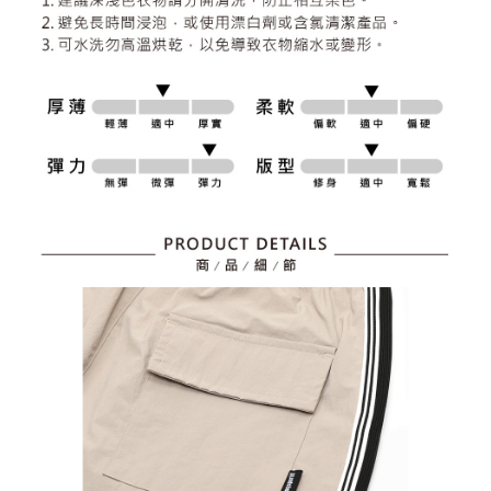
資料（包含姓名、電話或地址）提供予台灣大哥大進項蒐集、處理及利用，
是否繳費成功／繳費後需取消欲退款等相關疑問，請聯繫「AFTEE先享後付
免運費
由本公司與您本人進行分期帳單所需資料之確認、核對及更正。
客戶支援中心」
https://netprotections.freshdesk.com/support/home
3.完整用戶服務條款，請詳閱以下連結：
https://oppay.tw/userRule
7-11取貨付款
【注意事項】
１．透過由恩沛科技股份有限公司提供之「AFTEE先享後付」服務完成之交
免運費
易，需依本服務之必要範圍內提供個人資料，並將交易相關給付款項請求債
權轉讓予恩沛科技股份有限公司。
付款後7-11取貨
２．關於個人資料處理事宜，請瀏覽以下網址：
免運費
https://aftee.tw/terms/#terms3
３．未成年的使用者請事先徵得法定代理人或監護人之同意方可使用
宅配
「AFTEE先享後付」，若未經同意申辦者引起之損失，本公司不負相關責
任。
免運費
４．使用「AFTEE先享後付」時，將依據個別帳號之用戶狀況，依本公司即
時審查核予不同之上限額度；若仍有額度不足之情形，本公司將視審查結果
離島宅配
請求用戶進行身份認證。
免運費
５．嚴禁一人註冊多個帳號或使用他人資訊註冊。若發現惡意使用之情形，
恩沛科技股份有限公司將有權停止該用戶之使用額度並採取法律行動。