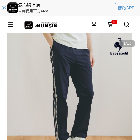
滿心線上購
開啟APP
立刻使用官方APP
0
1
/
13